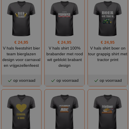
€ 24,95
€ 24,95
€ 24,95
V hals feestshirt bier
V hals shirt 100%
V hals shirt boer on
team bierglazen
brabander met rood
tour grappig shirt met
design voor carnaval
wit geblokt brabant
tractor print
en vrijgezellenfeest
design
op voorraad
op voorraad
op voorraad