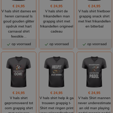
€ 24,95
€ 24,95
€ 24,95
V hals shirt dames en
V hals shirt de
V hals shirt frietboer
heren carnaval Is
frikandellen man
grappig snack shirt
goud gouden glitter
grappig shirt met
met friet frikandellen
opdruk met hart
frikandellen origineel
en bitterbal
carnaval shirt
cadeau
feestkle...
op voorraad
op voorraad
op voorraad
€ 24,95
€ 24,95
€ 24,95
V hals shirt
V hals shirt help ik ga
V hals Shirt mannen
gepromoveerd tot
trouwen grappig t-
never underestimate
oom grappig shirt
Shirt met ringen print
an old man playing
met ooievaar
voor vrijgezellenfeest
padel grappig padel