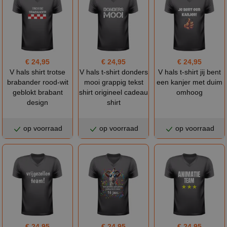
€ 24,95
€ 24,95
€ 24,95
V hals shirt trotse
V hals t-shirt donders
V hals t-shirt jij bent
brabander rood-wit
mooi grappig tekst
een kanjer met duim
geblokt brabant
shirt origineel cadeau
omhoog
design
shirt
op voorraad
op voorraad
op voorraad
€ 24,95
€ 24,95
€ 24,95