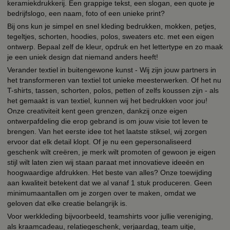
keramiekdrukkerij. Een grappige tekst, een slogan, een quote je
bedrijfslogo, een naam, foto of een unieke print?
Bij ons kun je simpel en snel kleding bedrukken, mokken, petjes,
tegeltjes, schorten, hoodies, polos, sweaters etc. met een eigen
ontwerp. Bepaal zelf de kleur, opdruk en het lettertype en zo maak
je een uniek design dat niemand anders heeft!
Verander textiel in buitengewone kunst - Wij zijn jouw partners in
het transformeren van textiel tot unieke meesterwerken. Of het nu
T-shirts, tassen, schorten, polos, petten of zelfs koussen zijn - als
het gemaakt is van textiel, kunnen wij het bedrukken voor jou!
Onze creativiteit kent geen grenzen, dankzij onze eigen
ontwerpafdeling die erop gebrand is om jouw visie tot leven te
brengen. Van het eerste idee tot het laatste stiksel, wij zorgen
ervoor dat elk detail klopt. Of je nu een gepersonaliseerd
geschenk wilt creëren, je merk wilt promoten of gewoon je eigen
stijl wilt laten zien wij staan paraat met innovatieve ideeën en
hoogwaardige afdrukken. Het beste van alles? Onze toewijding
aan kwaliteit betekent dat we al vanaf 1 stuk produceren. Geen
minimumaantallen om je zorgen over te maken, omdat we
geloven dat elke creatie belangrijk is.
Voor werkkleding bijvoorbeeld, teamshirts voor jullie vereniging,
als kraamcadeau, relatiegeschenk, verjaardag, team uitje,