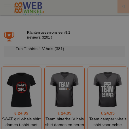
X
Klanten geven ons een
9.1
(reviews: 3201 )
Fun T-shirts
V-hals
(381)
€ 24,95
€ 24,95
€ 24,95
SWAT girl v-hals shirt
Team bitterbal V hals
Team camper v-hals
dames t-shirt met
shirt dames en heren
shirt voor echte