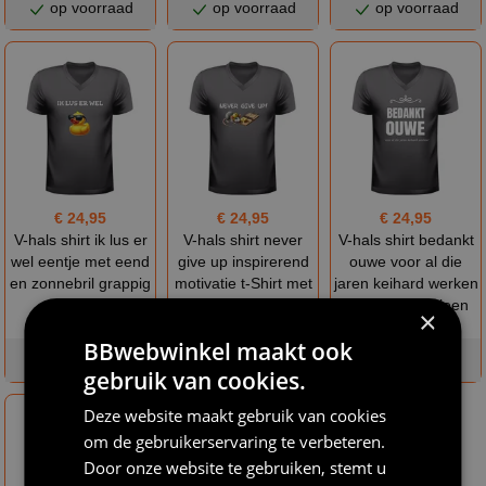
op voorraad
op voorraad
op voorraad
€ 24,95
€ 24,95
€ 24,95
V-hals shirt ik lus er
V-hals shirt never
V-hals shirt bedankt
wel eentje met eend
give up inspirerend
ouwe voor al die
en zonnebril grappig
motivatie t-Shirt met
jaren keihard werken
feestshirt
muis met helm en
origineel pensioen
×
kaas uit muizenval
cadeau
BBwebwinkel maakt ook
op voorraad
op voorraad
op voorraad
gebruik van cookies.
Deze website maakt gebruik van cookies
om de gebruikerservaring te verbeteren.
Door onze website te gebruiken, stemt u