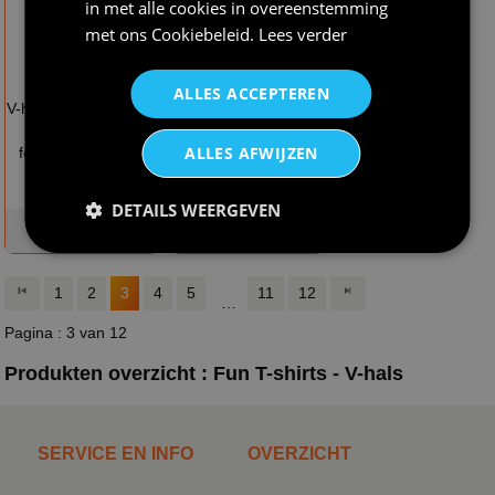
in met alle cookies in overeenstemming
met ons
Cookiebeleid
.
Lees verder
€ 24,95
€ 26,95
ALLES ACCEPTEREN
V-hals shirt dames en
V-hals shirt dames en
heren Carnaval
heren een beetje fout
ALLES AFWIJZEN
feestshirt in groen
maar een hart van
geel rood
goud gouden glitter
DETAILS WEERGEVEN
op voorraad
op voorraad
1
2
3
4
5
11
12
…
Pagina : 3 van 12
Produkten overzicht : Fun T-shirts - V-hals
SERVICE EN INFO
OVERZICHT