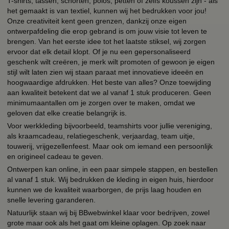
T-shirts, tassen, schorten, polos, petten of zelfs koussen zijn - als
het gemaakt is van textiel, kunnen wij het bedrukken voor jou!
Onze creativiteit kent geen grenzen, dankzij onze eigen
ontwerpafdeling die erop gebrand is om jouw visie tot leven te
brengen. Van het eerste idee tot het laatste stiksel, wij zorgen
ervoor dat elk detail klopt. Of je nu een gepersonaliseerd
geschenk wilt creëren, je merk wilt promoten of gewoon je eigen
stijl wilt laten zien wij staan paraat met innovatieve ideeën en
hoogwaardige afdrukken. Het beste van alles? Onze toewijding
aan kwaliteit betekent dat we al vanaf 1 stuk produceren. Geen
minimumaantallen om je zorgen over te maken, omdat we
geloven dat elke creatie belangrijk is.
Voor werkkleding bijvoorbeeld, teamshirts voor jullie vereniging,
als kraamcadeau, relatiegeschenk, verjaardag, team uitje,
touwerij, vrijgezellenfeest. Maar ook om iemand een persoonlijk
en origineel cadeau te geven.
Ontwerpen kan online, in een paar simpele stappen, en bestellen
al vanaf 1 stuk. Wij bedrukken de kleding in eigen huis, hierdoor
kunnen we de kwaliteit waarborgen, de prijs laag houden en
snelle levering garanderen.
Natuurlijk staan wij bij BBwebwinkel klaar voor bedrijven, zowel
grote maar ook als het gaat om kleine oplagen. Op zoek naar