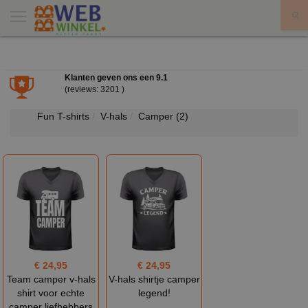
X
Klanten geven ons een
9.1
(reviews: 3201 )
Fun T-shirts
V-hals
Camper
(2)
€ 24,95
€ 24,95
Team camper v-hals
V-hals shirtje camper
shirt voor echte
legend!
camper liefhebbers