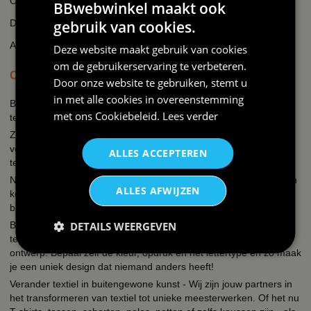
Cookie beleid
BBwebwinkel maakt ook
Disclaimer
gebruik van cookies.
AI-transparantieverklaring
Deze website maakt gebruik van cookies
om de gebruikerservaring te verbeteren.
OVER BBWEBWINKEL.NL
Door onze website te gebruiken, stemt u
in met alle cookies in overeenstemming
BBwebwinkel is een webshop die zich richt op alles wat met feest
met ons
Cookiebeleid
.
Lees verder
te maken heeft en bedrukking van textiel en keramiek!
Zo kun je bij ons terecht voor een uitgebreid assortiment
verkleedkleding kostuums, brillen, fun t-shirts, hoeden, mokken,
ALLES ACCEPTEREN
tegeltjes, petjes, schorten.
Naast de verkleedkleding hebben wij een eigen textieldrukkerij en
ALLES AFWIJZEN
keramiekdrukkerij. Een grappige tekst, een slogan, een quote je
bedrijfslogo, een naam, foto of een unieke print?
Bij ons kun je simpel en snel kleding bedrukken, mokken, petjes,
DETAILS WEERGEVEN
tegeltjes, schorten, hoodies, polos, sweaters etc. met een eigen
ontwerp. Bepaal zelf de kleur, opdruk en het lettertype en zo maak
je een uniek design dat niemand anders heeft!
Verander textiel in buitengewone kunst - Wij zijn jouw partners in
het transformeren van textiel tot unieke meesterwerken. Of het nu