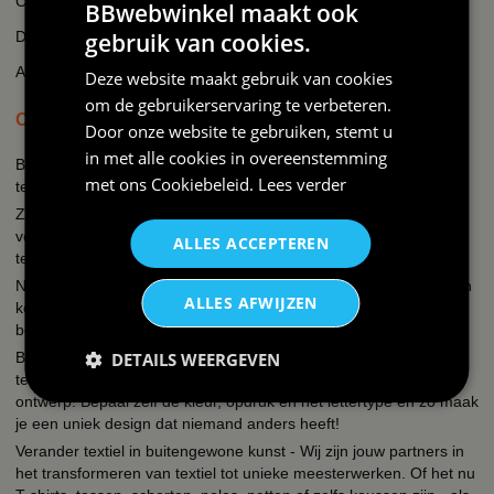
Cookie beleid
BBwebwinkel maakt ook
Disclaimer
gebruik van cookies.
AI-transparantieverklaring
Deze website maakt gebruik van cookies
om de gebruikerservaring te verbeteren.
OVER BBWEBWINKEL.NL
Door onze website te gebruiken, stemt u
in met alle cookies in overeenstemming
BBwebwinkel is een webshop die zich richt op alles wat met feest
met ons
Cookiebeleid
.
Lees verder
te maken heeft en bedrukking van textiel en keramiek!
Zo kun je bij ons terecht voor een uitgebreid assortiment
verkleedkleding kostuums, brillen, fun t-shirts, hoeden, mokken,
ALLES ACCEPTEREN
tegeltjes, petjes, schorten.
Naast de verkleedkleding hebben wij een eigen textieldrukkerij en
ALLES AFWIJZEN
keramiekdrukkerij. Een grappige tekst, een slogan, een quote je
bedrijfslogo, een naam, foto of een unieke print?
Bij ons kun je simpel en snel kleding bedrukken, mokken, petjes,
DETAILS WEERGEVEN
tegeltjes, schorten, hoodies, polos, sweaters etc. met een eigen
ontwerp. Bepaal zelf de kleur, opdruk en het lettertype en zo maak
je een uniek design dat niemand anders heeft!
Verander textiel in buitengewone kunst - Wij zijn jouw partners in
het transformeren van textiel tot unieke meesterwerken. Of het nu