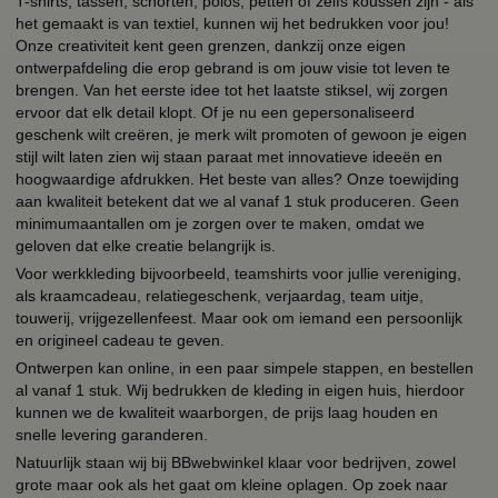
T-shirts, tassen, schorten, polos, petten of zelfs koussen zijn - als
het gemaakt is van textiel, kunnen wij het bedrukken voor jou!
Onze creativiteit kent geen grenzen, dankzij onze eigen
ontwerpafdeling die erop gebrand is om jouw visie tot leven te
brengen. Van het eerste idee tot het laatste stiksel, wij zorgen
ervoor dat elk detail klopt. Of je nu een gepersonaliseerd
geschenk wilt creëren, je merk wilt promoten of gewoon je eigen
stijl wilt laten zien wij staan paraat met innovatieve ideeën en
hoogwaardige afdrukken. Het beste van alles? Onze toewijding
aan kwaliteit betekent dat we al vanaf 1 stuk produceren. Geen
minimumaantallen om je zorgen over te maken, omdat we
geloven dat elke creatie belangrijk is.
Voor werkkleding bijvoorbeeld, teamshirts voor jullie vereniging,
als kraamcadeau, relatiegeschenk, verjaardag, team uitje,
touwerij, vrijgezellenfeest. Maar ook om iemand een persoonlijk
en origineel cadeau te geven.
Ontwerpen kan online, in een paar simpele stappen, en bestellen
al vanaf 1 stuk. Wij bedrukken de kleding in eigen huis, hierdoor
kunnen we de kwaliteit waarborgen, de prijs laag houden en
snelle levering garanderen.
Natuurlijk staan wij bij BBwebwinkel klaar voor bedrijven, zowel
grote maar ook als het gaat om kleine oplagen. Op zoek naar