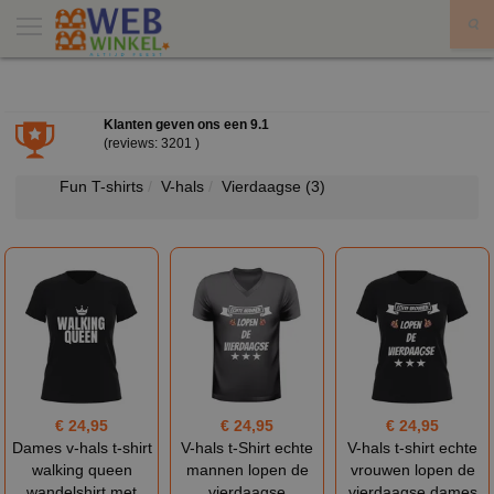
X
Klanten geven ons een
9.1
(reviews: 3201 )
Fun T-shirts
V-hals
Vierdaagse
(3)
€ 24,95
€ 24,95
€ 24,95
Dames v-hals t-shirt
V-hals t-Shirt echte
V-hals t-shirt echte
walking queen
mannen lopen de
vrouwen lopen de
wandelshirt met
vierdaagse
vierdaagse dames