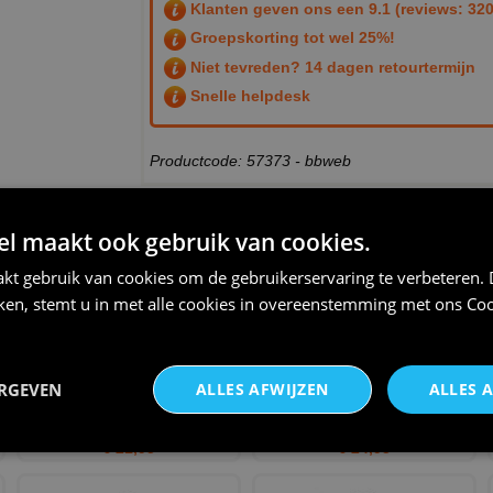
Klanten geven ons een
9.1
(reviews: 320
Groepskorting tot wel 25%!
Niet tevreden? 14 dagen retourtermijn
Snelle helpdesk
Productcode: 57373 - bbweb
 maakt ook gebruik van cookies.
THEMA:
WANDELVIERDAAGSE
kt gebruik van cookies om de gebruikerservaring te verbeteren.
iken, stemt u in met alle cookies in overeenstemming met ons
Coo
ERGEVEN
ALLES AFWIJZEN
ALLES 
Leuk Shirt voor een
Sport shirt vierdaagse echte
vierdaagse wandel kampioen
mannen lopen de vier
€ 21,95
€ 24,95