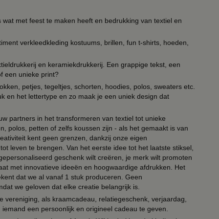
s wat met feest te maken heeft en bedrukking van textiel en
timent verkleedkleding kostuums, brillen, fun t-shirts, hoeden,
ieldrukkerij en keramiekdrukkerij. Een grappige tekst, een
of een unieke print?
kken, petjes, tegeltjes, schorten, hoodies, polos, sweaters etc.
uk en het lettertype en zo maak je een uniek design dat
ouw partners in het transformeren van textiel tot unieke
, polos, petten of zelfs koussen zijn - als het gemaakt is van
eativiteit kent geen grenzen, dankzij onze eigen
ot leven te brengen. Van het eerste idee tot het laatste stiksel,
n gepersonaliseerd geschenk wilt creëren, je merk wilt promoten
 paraat met innovatieve ideeën en hoogwaardige afdrukken. Het
tekent dat we al vanaf 1 stuk produceren. Geen
t we geloven dat elke creatie belangrijk is.
lie vereniging, als kraamcadeau, relatiegeschenk, verjaardag,
om iemand een persoonlijk en origineel cadeau te geven.