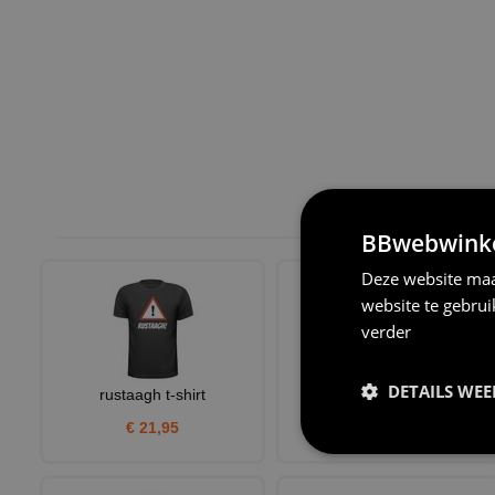
BBwebwinkel
Deze website maa
website te gebru
verder
DETAILS WE
rustaagh t-shirt
Cap walking bitch pet
€ 21,95
€ 12,95