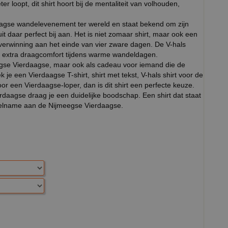
ter loopt, dit shirt hoort bij de mentaliteit van volhouden,
agse wandelevenement ter wereld en staat bekend om zijn
luit daar perfect bij aan. Het is niet zomaar shirt, maar ook een
overwinning aan het einde van vier zware dagen. De V-hals
oor extra draagcomfort tijdens warme wandeldagen.
eegse Vierdaagse, maar ook als cadeau voor iemand die de
 je een Vierdaagse T-shirt, shirt met tekst, V-hals shirt voor de
r een Vierdaagse-loper, dan is dit shirt een perfecte keuze.
rdaagse draag je een duidelijke boodschap. Een shirt dat staat
eelname aan de Nijmeegse Vierdaagse.