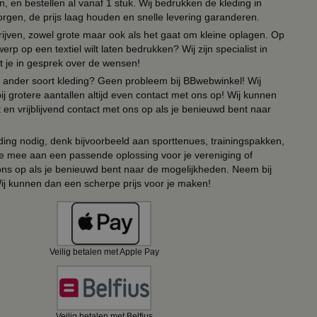
 en bestellen al vanaf 1 stuk. Wij bedrukken de kleding in
orgen, de prijs laag houden en snelle levering garanderen.
drijven, zowel grote maar ook als het gaat om kleine oplagen. Op
erp op een textiel wilt laten bedrukken? Wij zijn specialist in
t je in gesprek over de wensen!
 of ander soort kleding? Geen probleem bij BBwebwinkel! Wij
ij grotere aantallen altijd even contact met ons op! Wij kunnen
en vrijblijvend contact met ons op als je benieuwd bent naar
ing nodig, denk bijvoorbeeld aan sporttenues, trainingspakken,
e mee aan een passende oplossing voor je vereniging of
 ons op als je benieuwd bent naar de mogelijkheden. Neem bij
Wij kunnen dan een scherpe prijs voor je maken!
Veilig betalen met Apple Pay
Veilig betalen met Belfius