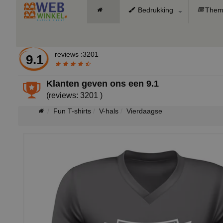
Bedrukking
Them
reviews :3201
9.1
Klanten geven ons een
9.1
(reviews: 3201 )
Fun T-shirts
V-hals
Vierdaagse