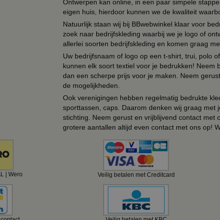
Ontwerpen kan online, in een paar simpele stappen,
eigen huis, hierdoor kunnen we de kwaliteit waarb
Natuurlijk staan wij bij BBwebwinkel klaar voor be
zoek naar bedrijfskleding waarbij we je logo of ontw
allerlei soorten bedrijfskleding en komen graag me
Uw bedrijfsnaam of logo op een t-shirt, trui, polo
kunnen elk soort textiel voor je bedrukken! Neem b
dan een scherpe prijs voor je maken. Neem gerust 
de mogelijkheden.
Ook verenigingen hebben regelmatig bedrukte kled
sporttassen, caps. Daarom denken wij graag met j
stichting. Neem gerust en vrijblijvend contact met
grotere aantallen altijd even contact met ons op! 
AL | Wero
Veilig betalen met Creditcard
ncontact
Veilig betalen met KBC