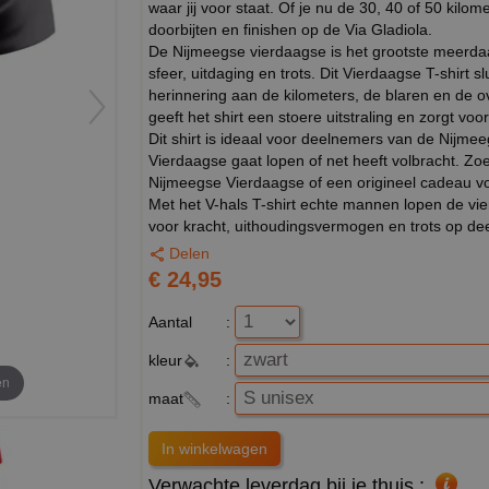
waar jij voor staat. Of je nu de 30, 40 of 50 kilome
doorbijten en finishen op de Via Gladiola.
De Nijmeegse vierdaagse is het grootste meerda
sfeer, uitdaging en trots. Dit Vierdaagse T-shirt s
herinnering aan de kilometers, de blaren en de 
geeft het shirt een stoere uitstraling en zorgt v
Dit shirt is ideaal voor deelnemers van de Nijm
Vierdaagse gaat lopen of net heeft volbracht. Zoek
Nijmeegse Vierdaagse of een origineel cadeau voo
Met het V-hals T-shirt echte mannen lopen de vie
voor kracht, uithoudingsvermogen en trots op d
Delen
€ 24,95
Aantal
:
kleur
:
en
maat
:
Verwachte leverdag bij je thuis :