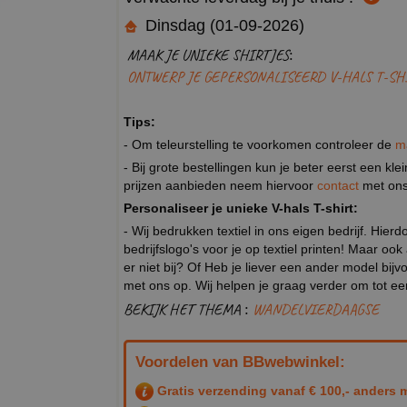
Dinsdag (01-09-2026)
MAAK JE UNIEKE SHIRTJES:
ONTWERP JE GEPERSONALISEERD V-HALS T-SH
Tips:
- Om teleurstelling te voorkomen controleer de
m
- Bij grote bestellingen kun je beter eerst een kl
prijzen aanbieden neem hiervoor
contact
met ons
Personaliseer je unieke V-hals T-shirt:
- Wij bedrukken textiel in ons eigen bedrijf. Hier
bedrijfslogo's voor je op textiel printen! Maar ook
er niet bij? Of Heb je liever een ander model b
met ons op. Wij helpen je graag verder om tot e
BEKIJK HET THEMA :
WANDELVIERDAAGSE
Voordelen van BBwebwinkel:
Gratis verzending vanaf € 100,- anders m