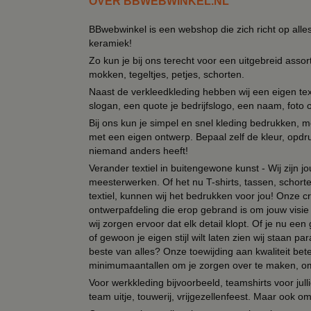
OVER BBWEBWINKEL.NL
BBwebwinkel is een webshop die zich richt op alle
keramiek!
Zo kun je bij ons terecht voor een uitgebreid assor
mokken, tegeltjes, petjes, schorten.
Naast de verkleedkleding hebben wij een eigen text
slogan, een quote je bedrijfslogo, een naam, foto 
Bij ons kun je simpel en snel kleding bedrukken, mo
met een eigen ontwerp. Bepaal zelf de kleur, opdr
niemand anders heeft!
Verander textiel in buitengewone kunst - Wij zijn j
meesterwerken. Of het nu T-shirts, tassen, schorten
textiel, kunnen wij het bedrukken voor jou! Onze cr
ontwerpafdeling die erop gebrand is om jouw visie t
wij zorgen ervoor dat elk detail klopt. Of je nu ee
of gewoon je eigen stijl wilt laten zien wij staan
beste van alles? Onze toewijding aan kwaliteit be
minimumaantallen om je zorgen over te maken, omda
Voor werkkleding bijvoorbeeld, teamshirts voor jul
team uitje, touwerij, vrijgezellenfeest. Maar ook 