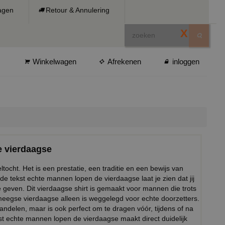
ragen
Retour & Annulering
X
Winkelwagen
Afrekenen
inloggen
e vierdaagse
cht. Het is een prestatie, een traditie en een bewijs van
de tekst echte mannen lopen de vierdaagse laat je zien dat jij
e geven. Dit vierdaagse shirt is gemaakt voor mannen die trots
jmeegse vierdaagse alleen is weggelegd voor echte doorzetters.
wandelen, maar is ook perfect om te dragen vóór, tijdens of na
t echte mannen lopen de vierdaagse maakt direct duidelijk