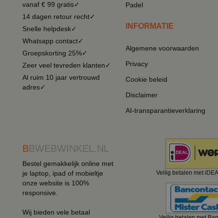
vanaf € 99 gratis✓
Padel
14 dagen retour recht✓
INFORMATIE
Snelle helpdesk✓
Whatsapp contact✓
Algemene voorwaarden
Groepskorting 25%✓
Privacy
Zeer veel tevreden klanten✓
Al ruim 10 jaar vertrouwd
Cookie beleid
adres✓
Disclaimer
AI-transparantieverklaring
B
BWEBWINKEL.NL
Bestel gemakkelijk online met
je laptop, ipad of mobieltje
Veilig betalen met iDE
onze website is 100%
responsive.
Wij bieden vele betaal
Veilig betalen met Ba