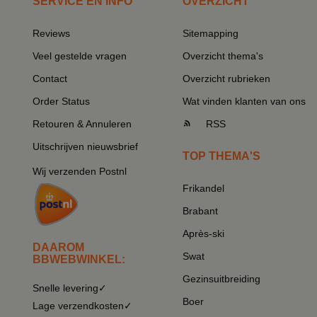
SERVICE EN INFO
OVERZICHT
Reviews
Sitemapping
Veel gestelde vragen
Overzicht thema's
Contact
Overzicht rubrieken
Order Status
Wat vinden klanten van ons
Retouren & Annuleren
RSS
Uitschrijven nieuwsbrief
TOP THEMA'S
Wij verzenden Postnl
Frikandel
Brabant
Après-ski
DAAROM
Swat
BBWEBWINKEL:
Gezinsuitbreiding
Snelle levering✓
Boer
Lage verzendkosten✓