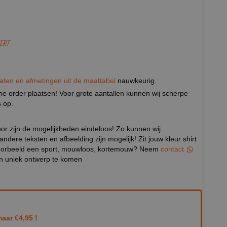
IRT
aten en afmetingen uit de maattabel
nauwkeurig.
eine order plaatsen! Voor grote aantallen kunnen wij scherpe
 op.
door zijn de mogelijkheden eindeloos! Zo kunnen wij
 andere teksten en afbeelding zijn mogelijk! Zit jouw kleur shirt
ijvoorbeeld een sport, mouwloos, kortemouw? Neem
contact
en uniek ontwerp te komen
aar €4,95 !