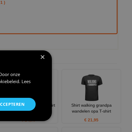
1 )
×
 Door onze
kiebeleid
.
Lees
ACCEPTEREN
Vierdaagse dames sportshirt
Shirt walking grandpa
echte vrouwen lopen de
wandelen opa T-shirt
€ 24,95
€ 21,95