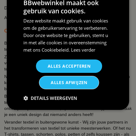
BBwebwinkel maakt ook
Disclaimer
gebruik van cookies.
AI-transparantieverklaring
Deze website maakt gebruik van cookies
om de gebruikerservaring te verbeteren.
OVER BBWEBWINKEL.NL
Door onze website te gebruiken, stemt u
in met alle cookies in overeenstemming
BBwebwinkel is een webshop die zich richt op alles wat met feest
met ons
Cookiebeleid
.
Lees verder
te maken heeft en bedrukking van textiel en keramiek!
Zo kun je bij ons terecht voor een uitgebreid assortiment
verkleedkleding kostuums, brillen, fun t-shirts, hoeden, mokken,
ALLES ACCEPTEREN
tegeltjes, petjes, schorten.
Naast de verkleedkleding hebben wij een eigen textieldrukkerij en
ALLES AFWIJZEN
keramiekdrukkerij. Een grappige tekst, een slogan, een quote je
bedrijfslogo, een naam, foto of een unieke print?
Bij ons kun je simpel en snel kleding bedrukken, mokken, petjes,
DETAILS WEERGEVEN
tegeltjes, schorten, hoodies, polos, sweaters etc. met een eigen
ontwerp. Bepaal zelf de kleur, opdruk en het lettertype en zo maak
je een uniek design dat niemand anders heeft!
Verander textiel in buitengewone kunst - Wij zijn jouw partners in
het transformeren van textiel tot unieke meesterwerken. Of het nu
T-shirts, tassen, schorten, polos, petten of zelfs koussen zijn - als