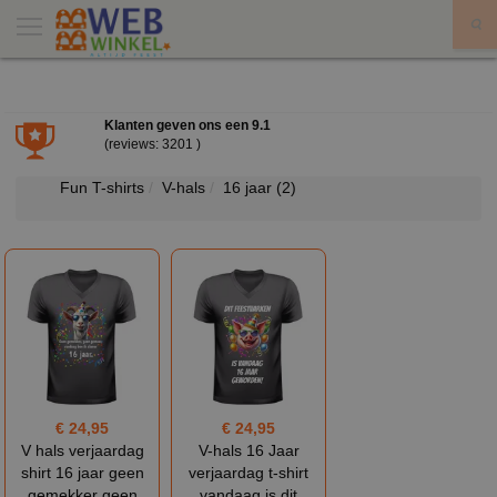
X
Klanten geven ons een
9.1
(reviews: 3201 )
Fun T-shirts
V-hals
16 jaar
(2)
€ 24,95
€ 24,95
V hals verjaardag
V-hals 16 Jaar
shirt 16 jaar geen
verjaardag t-shirt
gemekker geen
vandaag is dit