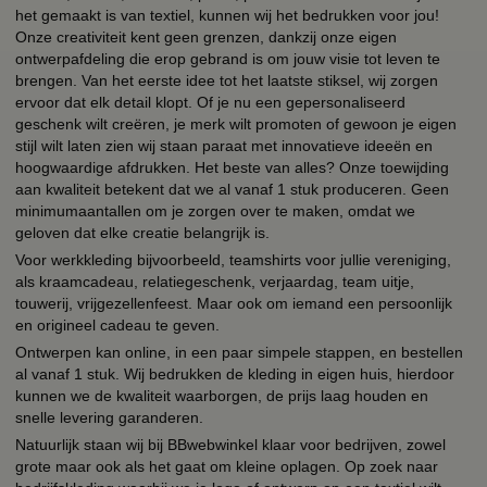
het gemaakt is van textiel, kunnen wij het bedrukken voor jou!
Onze creativiteit kent geen grenzen, dankzij onze eigen
ontwerpafdeling die erop gebrand is om jouw visie tot leven te
brengen. Van het eerste idee tot het laatste stiksel, wij zorgen
ervoor dat elk detail klopt. Of je nu een gepersonaliseerd
geschenk wilt creëren, je merk wilt promoten of gewoon je eigen
stijl wilt laten zien wij staan paraat met innovatieve ideeën en
hoogwaardige afdrukken. Het beste van alles? Onze toewijding
aan kwaliteit betekent dat we al vanaf 1 stuk produceren. Geen
minimumaantallen om je zorgen over te maken, omdat we
geloven dat elke creatie belangrijk is.
Voor werkkleding bijvoorbeeld, teamshirts voor jullie vereniging,
als kraamcadeau, relatiegeschenk, verjaardag, team uitje,
touwerij, vrijgezellenfeest. Maar ook om iemand een persoonlijk
en origineel cadeau te geven.
Ontwerpen kan online, in een paar simpele stappen, en bestellen
al vanaf 1 stuk. Wij bedrukken de kleding in eigen huis, hierdoor
kunnen we de kwaliteit waarborgen, de prijs laag houden en
snelle levering garanderen.
Natuurlijk staan wij bij BBwebwinkel klaar voor bedrijven, zowel
grote maar ook als het gaat om kleine oplagen. Op zoek naar