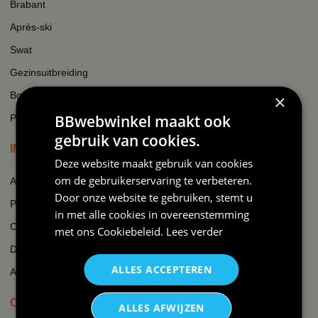
Brabant
Après-ski
Swat
Gezinsuitbreiding
Boer
×
BBwebwinkel maakt ook
Padel
gebruik van cookies.
INFORMATIE
Deze website maakt gebruik van cookies
om de gebruikerservaring te verbeteren.
Algemene voorwaarden
Door onze website te gebruiken, stemt u
Privacy
in met alle cookies in overeenstemming
Cookie beleid
met ons
Cookiebeleid
.
Lees verder
Disclaimer
ALLES ACCEPTEREN
AI-transparantieverklaring
OVER BBWEBWINKEL.NL
ALLES AFWIJZEN