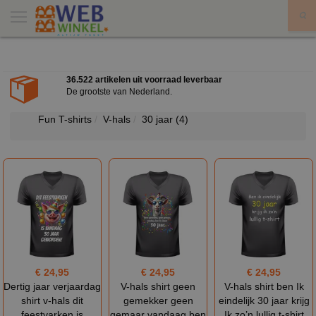
X
36.522 artikelen uit voorraad leverbaar
De grootste van Nederland.
Fun T-shirts
V-hals
30 jaar
(4)
€ 24,95
€ 24,95
€ 24,95
Dertig jaar verjaardag
V-hals shirt geen
V-hals shirt ben Ik
shirt v-hals dit
gemekker geen
eindelijk 30 jaar krijg
feestvarken is
gemaar vandaag ben
Ik zo’n lullig t-shirt