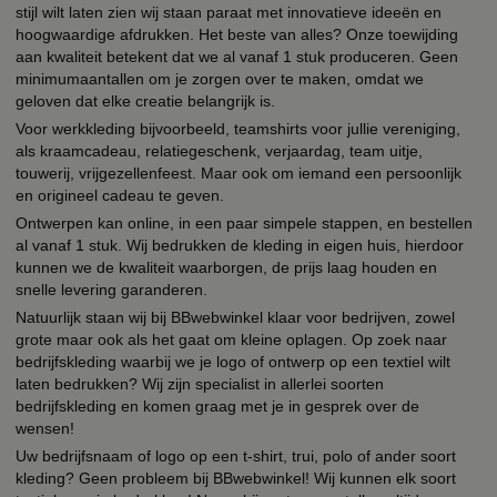
stijl wilt laten zien wij staan paraat met innovatieve ideeën en
hoogwaardige afdrukken. Het beste van alles? Onze toewijding
aan kwaliteit betekent dat we al vanaf 1 stuk produceren. Geen
minimumaantallen om je zorgen over te maken, omdat we
geloven dat elke creatie belangrijk is.
Voor werkkleding bijvoorbeeld, teamshirts voor jullie vereniging,
als kraamcadeau, relatiegeschenk, verjaardag, team uitje,
touwerij, vrijgezellenfeest. Maar ook om iemand een persoonlijk
en origineel cadeau te geven.
Ontwerpen kan online, in een paar simpele stappen, en bestellen
al vanaf 1 stuk. Wij bedrukken de kleding in eigen huis, hierdoor
kunnen we de kwaliteit waarborgen, de prijs laag houden en
snelle levering garanderen.
Natuurlijk staan wij bij BBwebwinkel klaar voor bedrijven, zowel
grote maar ook als het gaat om kleine oplagen. Op zoek naar
bedrijfskleding waarbij we je logo of ontwerp op een textiel wilt
laten bedrukken? Wij zijn specialist in allerlei soorten
bedrijfskleding en komen graag met je in gesprek over de
wensen!
Uw bedrijfsnaam of logo op een t-shirt, trui, polo of ander soort
kleding? Geen probleem bij BBwebwinkel! Wij kunnen elk soort