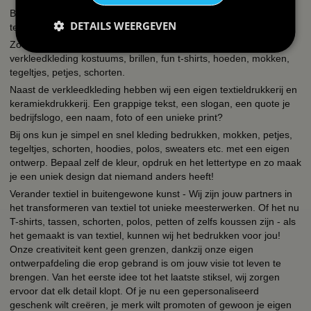
BBwebwinkel is een webshop die zich richt op alles wat met feest
DETAILS WEERGEVEN
te maken heeft en bedrukking van textiel en keramiek!
Zo kun je bij ons terecht voor een uitgebreid assortiment
verkleedkleding kostuums, brillen, fun t-shirts, hoeden, mokken,
tegeltjes, petjes, schorten.
Naast de verkleedkleding hebben wij een eigen textieldrukkerij en
keramiekdrukkerij. Een grappige tekst, een slogan, een quote je
bedrijfslogo, een naam, foto of een unieke print?
Bij ons kun je simpel en snel kleding bedrukken, mokken, petjes,
tegeltjes, schorten, hoodies, polos, sweaters etc. met een eigen
ontwerp. Bepaal zelf de kleur, opdruk en het lettertype en zo maak
je een uniek design dat niemand anders heeft!
Verander textiel in buitengewone kunst - Wij zijn jouw partners in
het transformeren van textiel tot unieke meesterwerken. Of het nu
T-shirts, tassen, schorten, polos, petten of zelfs koussen zijn - als
het gemaakt is van textiel, kunnen wij het bedrukken voor jou!
Onze creativiteit kent geen grenzen, dankzij onze eigen
ontwerpafdeling die erop gebrand is om jouw visie tot leven te
brengen. Van het eerste idee tot het laatste stiksel, wij zorgen
ervoor dat elk detail klopt. Of je nu een gepersonaliseerd
geschenk wilt creëren, je merk wilt promoten of gewoon je eigen