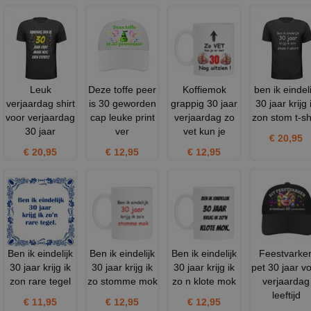
Leuk
Deze toffe peer
Koffiemok
ben ik eindeli
verjaardag shirt
is 30 geworden
grappig 30 jaar
30 jaar krijg 
voor verjaardag
cap leuke print
verjaardag zo
zon stom t-sh
30 jaar
ver
vet kun je
€ 20,95
€ 20,95
€ 12,95
€ 12,95
Ben ik eindelijk
Ben ik eindelijk
Ben ik eindelijk
Feestvarke
30 jaar krijg ik
30 jaar krijg ik
30 jaar krijg ik
pet 30 jaar v
zon rare tegel
zo stomme mok
zo n klote mok
verjaardag
leeftijd
€ 11,95
€ 12,95
€ 12,95