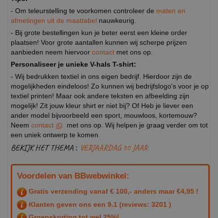
- Om teleurstelling te voorkomen controleer de
maten en
afmetingen uit de maattabel
nauwkeurig.
- Bij grote bestellingen kun je beter eerst een kleine order
plaatsen! Voor grote aantallen kunnen wij scherpe prijzen
aanbieden neem hiervoor
contact
met ons op.
Personaliseer je unieke V-hals T-shirt:
- Wij bedrukken textiel in ons eigen bedrijf. Hierdoor zijn de
mogelijkheden eindeloos! Zo kunnen wij bedrijfslogo's voor je op
textiel printen! Maar ook andere teksten en afbeelding zijn
mogelijk! Zit jouw kleur shirt er niet bij? Of Heb je liever een
ander model bijvoorbeeld een sport, mouwloos, kortemouw?
Neem
contact
met ons op. Wij helpen je graag verder om tot
een uniek ontwerp te komen
BEKIJK HET THEMA :
VERJAARDAG 30 JAAR
Voordelen van BBwebwinkel:
Gratis verzending vanaf € 100,- anders maar €4,95 !
Klanten geven ons een
9.1
(reviews: 3201 )
Groepskorting tot wel 25%!