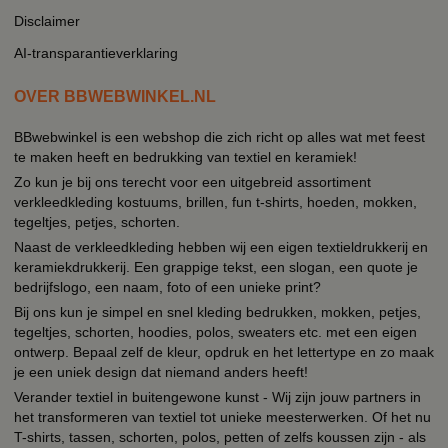
Disclaimer
AI-transparantieverklaring
OVER BBWEBWINKEL.NL
BBwebwinkel is een webshop die zich richt op alles wat met feest
te maken heeft en bedrukking van textiel en keramiek!
Zo kun je bij ons terecht voor een uitgebreid assortiment
verkleedkleding kostuums, brillen, fun t-shirts, hoeden, mokken,
tegeltjes, petjes, schorten.
Naast de verkleedkleding hebben wij een eigen textieldrukkerij en
keramiekdrukkerij. Een grappige tekst, een slogan, een quote je
bedrijfslogo, een naam, foto of een unieke print?
Bij ons kun je simpel en snel kleding bedrukken, mokken, petjes,
tegeltjes, schorten, hoodies, polos, sweaters etc. met een eigen
ontwerp. Bepaal zelf de kleur, opdruk en het lettertype en zo maak
je een uniek design dat niemand anders heeft!
Verander textiel in buitengewone kunst - Wij zijn jouw partners in
het transformeren van textiel tot unieke meesterwerken. Of het nu
T-shirts, tassen, schorten, polos, petten of zelfs koussen zijn - als