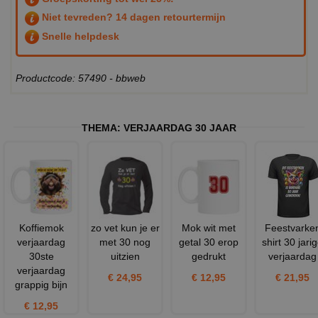
Niet tevreden? 14 dagen retourtermijn
Snelle helpdesk
Productcode: 57490 - bbweb
THEMA:
VERJAARDAG 30 JAAR
Koffiemok
zo vet kun je er
Mok wit met
Feestvarke
verjaardag
met 30 nog
getal 30 erop
shirt 30 jari
30ste
uitzien
gedrukt
verjaardag
verjaardag
€ 24,95
€ 12,95
€ 21,95
grappig bijn
€ 12,95