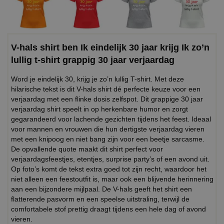
V-hals shirt ben Ik eindelijk 30 jaar krijg Ik zo’n
lullig t-shirt grappig 30 jaar verjaardag
Word je eindelijk 30, krijg je zo’n lullig T-shirt. Met deze
hilarische tekst is dit V-hals shirt dé perfecte keuze voor een
verjaardag met een flinke dosis zelfspot. Dit grappige 30 jaar
verjaardag shirt speelt in op herkenbare humor en zorgt
gegarandeerd voor lachende gezichten tijdens het feest. Ideaal
voor mannen en vrouwen die hun dertigste verjaardag vieren
met een knipoog en niet bang zijn voor een beetje sarcasme.
De opvallende quote maakt dit shirt perfect voor
verjaardagsfeestjes, etentjes, surprise party’s of een avond uit.
Op foto’s komt de tekst extra goed tot zijn recht, waardoor het
niet alleen een feestoutfit is, maar ook een blijvende herinnering
aan een bijzondere mijlpaal. De V-hals geeft het shirt een
flatterende pasvorm en een speelse uitstraling, terwijl de
comfortabele stof prettig draagt tijdens een hele dag of avond
vieren.