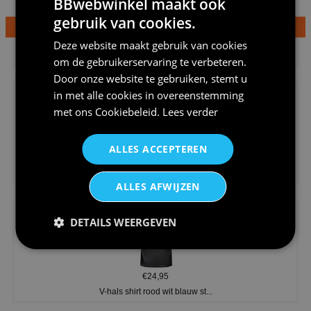
BBwebwinkel maakt ook
gebruik van cookies.
€24,95
Deze website maakt gebruik van cookies
Dames v hals t-shirt prinses v...
om de gebruikerservaring te verbeteren.
Door onze website te gebruiken, stemt u
in met alle cookies in overeenstemming
met ons
Cookiebeleid
.
Lees verder
ALLES ACCEPTEREN
€24,95
Koningsdag shirt heren v-hals ...
ALLES AFWIJZEN
DETAILS WEERGEVEN
€24,95
V-hals shirt rood wit blauw st...