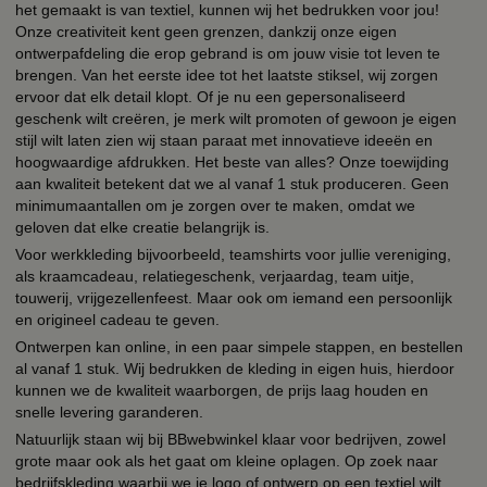
het gemaakt is van textiel, kunnen wij het bedrukken voor jou!
Onze creativiteit kent geen grenzen, dankzij onze eigen
ontwerpafdeling die erop gebrand is om jouw visie tot leven te
brengen. Van het eerste idee tot het laatste stiksel, wij zorgen
ervoor dat elk detail klopt. Of je nu een gepersonaliseerd
geschenk wilt creëren, je merk wilt promoten of gewoon je eigen
stijl wilt laten zien wij staan paraat met innovatieve ideeën en
hoogwaardige afdrukken. Het beste van alles? Onze toewijding
aan kwaliteit betekent dat we al vanaf 1 stuk produceren. Geen
minimumaantallen om je zorgen over te maken, omdat we
geloven dat elke creatie belangrijk is.
Voor werkkleding bijvoorbeeld, teamshirts voor jullie vereniging,
als kraamcadeau, relatiegeschenk, verjaardag, team uitje,
touwerij, vrijgezellenfeest. Maar ook om iemand een persoonlijk
en origineel cadeau te geven.
Ontwerpen kan online, in een paar simpele stappen, en bestellen
al vanaf 1 stuk. Wij bedrukken de kleding in eigen huis, hierdoor
kunnen we de kwaliteit waarborgen, de prijs laag houden en
snelle levering garanderen.
Natuurlijk staan wij bij BBwebwinkel klaar voor bedrijven, zowel
grote maar ook als het gaat om kleine oplagen. Op zoek naar
bedrijfskleding waarbij we je logo of ontwerp op een textiel wilt