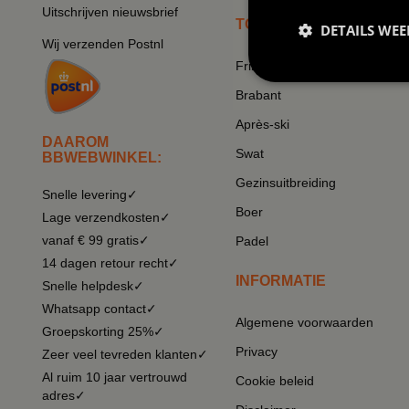
Uitschrijven nieuwsbrief
TOP THEMA'S
DETAILS WE
Wij verzenden Postnl
Frikandel
Brabant
Après-ski
DAAROM
Swat
BBWEBWINKEL:
Gezinsuitbreiding
Snelle levering✓
Boer
Lage verzendkosten✓
vanaf € 99 gratis✓
Padel
14 dagen retour recht✓
INFORMATIE
Snelle helpdesk✓
Whatsapp contact✓
Algemene voorwaarden
Groepskorting 25%✓
Privacy
Zeer veel tevreden klanten✓
Al ruim 10 jaar vertrouwd
Cookie beleid
adres✓