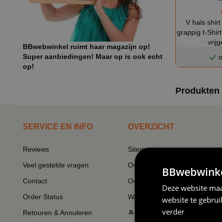
V hals shir
grappig t-Shir
vrij
BBwebwinkel ruimt haar magazijn op!
Super aanbiedingen! Maar op is ook echt
o
op!
Produkten o
SERVICE EN INFO
OVERZICHT
Reviews
Sitemapping
Veel gestelde vragen
Overzicht thema's
BBwebwinkel
Contact
Overzicht rubrieken
Deze website maa
Order Status
Wat vinden klanten van ons
website te gebru
verder
Retouren & Annuleren
RSS