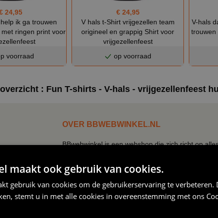
€ 24,95
€ 24,95
t help ik ga trouwen
V hals t-Shirt vrijgezellen team
V-hals d
t met ringen print voor
origineel en grappig Shirt voor
trouwen g
gezellenfeest
vrijgezellenfeest
p voorraad
op voorraad
verzicht : Fun T-shirts - V-hals - vrijgezellenfeest h
OVER BBWEBWINKEL.NL
BBwebwinkel is een webshop die zich richt op alle
keramiek!
Zo kun je bij ons terecht voor een uitgebreid assor
 maakt ook gebruik van cookies.
mokken, tegeltjes, petjes, schorten.
kt gebruik van cookies om de gebruikerservaring te verbeteren.
Naast de verkleedkleding hebben wij een eigen text
iken, stemt u in met alle cookies in overeenstemming met ons
Coo
slogan, een quote je bedrijfslogo, een naam, foto 
Bij ons kun je simpel en snel kleding bedrukken, mo