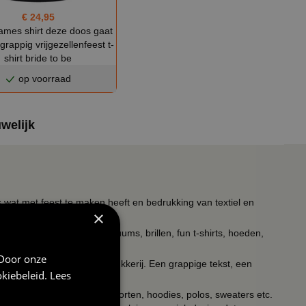
€ 24,95
ames shirt deze doos gaat
rappig vrijgezellenfeest t-
shirt bride to be
op voorraad
uwelijk
s wat met feest te maken heeft en bedrukking van textiel en
×
timent verkleedkleding kostuums, brillen, fun t-shirts, hoeden,
 Door onze
ieldrukkerij en keramiekdrukkerij. Een grappige tekst, een
kiebeleid
.
Lees
of een unieke print?
kken, petjes, tegeltjes, schorten, hoodies, polos, sweaters etc.