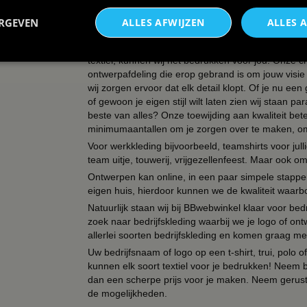
met een eigen ontwerp. Bepaal zelf de kleur, opdr
niemand anders heeft!
ERGEVEN
ALLES AFWIJZEN
ALLES 
Verander textiel in buitengewone kunst - Wij zijn j
meesterwerken. Of het nu T-shirts, tassen, schorten
textiel, kunnen wij het bedrukken voor jou! Onze cr
ontwerpafdeling die erop gebrand is om jouw visie t
wij zorgen ervoor dat elk detail klopt. Of je nu ee
of gewoon je eigen stijl wilt laten zien wij staan
beste van alles? Onze toewijding aan kwaliteit be
minimumaantallen om je zorgen over te maken, omda
Voor werkkleding bijvoorbeeld, teamshirts voor jul
team uitje, touwerij, vrijgezellenfeest. Maar ook 
Ontwerpen kan online, in een paar simpele stappen,
eigen huis, hierdoor kunnen we de kwaliteit waarb
Natuurlijk staan wij bij BBwebwinkel klaar voor be
zoek naar bedrijfskleding waarbij we je logo of ontw
allerlei soorten bedrijfskleding en komen graag me
Uw bedrijfsnaam of logo op een t-shirt, trui, polo
kunnen elk soort textiel voor je bedrukken! Neem b
dan een scherpe prijs voor je maken. Neem gerust 
de mogelijkheden.