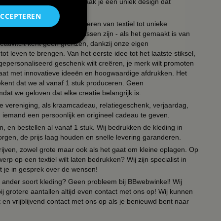
uk en het lettertype en zo maak je een uniek design dat
ACCEPTEREN
ouw partners in het transformeren van textiel tot unieke
, polos, petten of zelfs koussen zijn - als het gemaakt is van
eativiteit kent geen grenzen, dankzij onze eigen
ot leven te brengen. Van het eerste idee tot het laatste stiksel,
n gepersonaliseerd geschenk wilt creëren, je merk wilt promoten
 paraat met innovatieve ideeën en hoogwaardige afdrukken. Het
tekent dat we al vanaf 1 stuk produceren. Geen
t we geloven dat elke creatie belangrijk is.
lie vereniging, als kraamcadeau, relatiegeschenk, verjaardag,
om iemand een persoonlijk en origineel cadeau te geven.
 en bestellen al vanaf 1 stuk. Wij bedrukken de kleding in
orgen, de prijs laag houden en snelle levering garanderen.
drijven, zowel grote maar ook als het gaat om kleine oplagen. Op
erp op een textiel wilt laten bedrukken? Wij zijn specialist in
t je in gesprek over de wensen!
 of ander soort kleding? Geen probleem bij BBwebwinkel! Wij
ij grotere aantallen altijd even contact met ons op! Wij kunnen
en vrijblijvend contact met ons op als je benieuwd bent naar