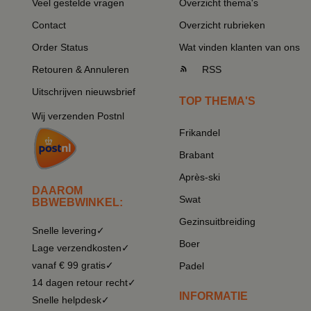
Veel gestelde vragen
Overzicht thema's
Contact
Overzicht rubrieken
Order Status
Wat vinden klanten van ons
Retouren & Annuleren
RSS
Uitschrijven nieuwsbrief
TOP THEMA'S
Wij verzenden Postnl
Frikandel
Brabant
Après-ski
DAAROM
Swat
BBWEBWINKEL:
Gezinsuitbreiding
Snelle levering✓
Boer
Lage verzendkosten✓
vanaf € 99 gratis✓
Padel
14 dagen retour recht✓
INFORMATIE
Snelle helpdesk✓