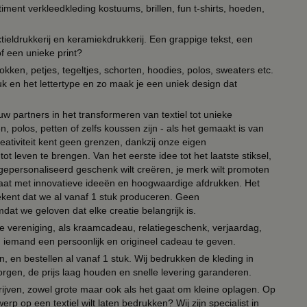
timent verkleedkleding kostuums, brillen, fun t-shirts, hoeden,
ieldrukkerij en keramiekdrukkerij. Een grappige tekst, een
of een unieke print?
kken, petjes, tegeltjes, schorten, hoodies, polos, sweaters etc.
uk en het lettertype en zo maak je een uniek design dat
ouw partners in het transformeren van textiel tot unieke
, polos, petten of zelfs koussen zijn - als het gemaakt is van
eativiteit kent geen grenzen, dankzij onze eigen
ot leven te brengen. Van het eerste idee tot het laatste stiksel,
n gepersonaliseerd geschenk wilt creëren, je merk wilt promoten
 paraat met innovatieve ideeën en hoogwaardige afdrukken. Het
tekent dat we al vanaf 1 stuk produceren. Geen
t we geloven dat elke creatie belangrijk is.
lie vereniging, als kraamcadeau, relatiegeschenk, verjaardag,
om iemand een persoonlijk en origineel cadeau te geven.
 en bestellen al vanaf 1 stuk. Wij bedrukken de kleding in
orgen, de prijs laag houden en snelle levering garanderen.
drijven, zowel grote maar ook als het gaat om kleine oplagen. Op
erp op een textiel wilt laten bedrukken? Wij zijn specialist in