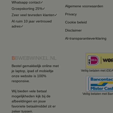
Whatsapp contact✓
Algemene voorwaarden
Groepskorting 25%✓
Privacy
Zeer veel tevreden klanten✓
Al ruim 10 jaar vertrouwd
Cookie beleid
adres✓
Disclaimer
AI-transparantieverklaring
B
BWEBWINKEL.NL
Bestel gemakkelijk online met
je laptop, ipad of mobieltje
Veilig betalen met iDE
onze website is 100%
responsive.
Wij bieden vele betaal
Veilig betalen met Ba
mogelijkheden kijk bij de
afbeeldingen en jouw
favoriete betaalmiddel zit er
zeker tussen.