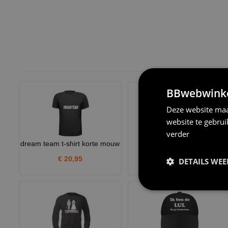
BBwebwinkel
Deze website maa
website te gebru
verder
dream team t-shirt korte mouw
All men are idiots and I
married their king t-shir
€ 20,95
DETAILS WE
€ 20,95