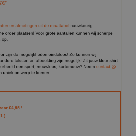
IRT
aten en afmetingen uit de maattabel
nauwkeurig.
eine order plaatsen! Voor grote aantallen kunnen wij scherpe
 op.
door zijn de mogelijkheden eindeloos! Zo kunnen wij
 andere teksten en afbeelding zijn mogelijk! Zit jouw kleur shirt
ijvoorbeeld een sport, mouwloos, kortemouw? Neem
contact
en uniek ontwerp te komen
aar €4,95 !
1 )