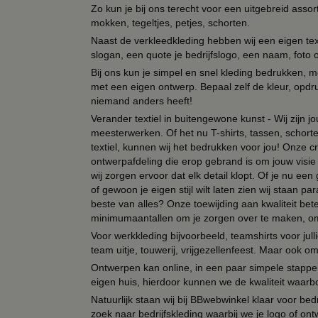
Zo kun je bij ons terecht voor een uitgebreid assor
mokken, tegeltjes, petjes, schorten.
Naast de verkleedkleding hebben wij een eigen text
slogan, een quote je bedrijfslogo, een naam, foto 
Bij ons kun je simpel en snel kleding bedrukken, mo
met een eigen ontwerp. Bepaal zelf de kleur, opdr
niemand anders heeft!
Verander textiel in buitengewone kunst - Wij zijn j
meesterwerken. Of het nu T-shirts, tassen, schorten
textiel, kunnen wij het bedrukken voor jou! Onze cr
ontwerpafdeling die erop gebrand is om jouw visie t
wij zorgen ervoor dat elk detail klopt. Of je nu ee
of gewoon je eigen stijl wilt laten zien wij staan
beste van alles? Onze toewijding aan kwaliteit be
minimumaantallen om je zorgen over te maken, omda
Voor werkkleding bijvoorbeeld, teamshirts voor jul
team uitje, touwerij, vrijgezellenfeest. Maar ook 
Ontwerpen kan online, in een paar simpele stappen,
eigen huis, hierdoor kunnen we de kwaliteit waarb
Natuurlijk staan wij bij BBwebwinkel klaar voor be
zoek naar bedrijfskleding waarbij we je logo of ontw