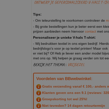
ONTWERP JE GEPERSONALISEERD V-HALS T-SH
Tips:
- Om teleurstelling te voorkomen controleer de
m
- Bij grote bestellingen kun je beter eerst een kl
prijzen aanbieden neem hiervoor
contact
met ons
Personaliseer je unieke V-hals T-shirt:
- Wij bedrukken textiel in ons eigen bedrijf. Hier
bedrijfslogo's voor je op textiel printen! Maar ook
er niet bij? Of Heb je liever een ander model b
met ons op. Wij helpen je graag verder om tot e
BEKIJK HET THEMA :
VRIJGEZEL
Voordelen van BBwebwinkel:
Gratis verzending vanaf € 100,- anders m
Klanten geven ons een
9.1
(reviews: 320
Groepskorting tot wel 25%!
Niet tevreden? 14 dagen retourtermijn