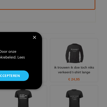
×
 Door onze
kiebeleid
.
Lees
Bride to be t-shirt
ik trouwen ik doe toch niks
verkeerd t-shirt lange
€ 20,95
ACCEPTEREN
€ 24,95