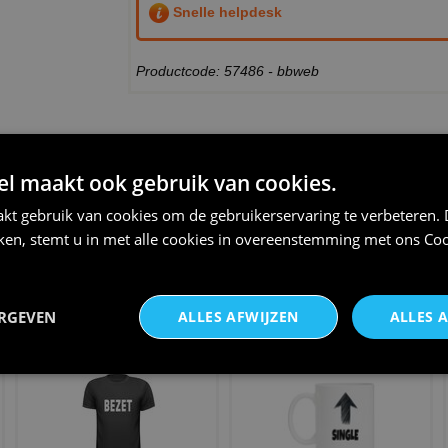
Snelle helpdesk
Productcode: 57486 - bbweb
THEMA:
VRIJGEZEL
 maakt ook gebruik van cookies.
kt gebruik van cookies om de gebruikerservaring te verbeteren.
iken, stemt u in met alle cookies in overeenstemming met ons
Coo
Diadeem bride to be wit met
ik zoek een mooie rijke vrouw
zwart
zonder problemen t-s
ERGEVEN
ALLES AFWIJZEN
ALLES 
€ 5,95
€ 20,95