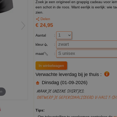
Zoek je een origineel en grappig cadeau voor ieman
een schot in de roos. Want eerlijk is eerlijk: wie
zien.
Delen
€ 24,95
Aantal
:
kleur
:
maat
:
Verwachte leverdag bij je thuis :
Dinsdag (01-09-2026)
MAAK JE UNIEKE SHIRTJES:
en
ONTWERP JE GEPERSONALISEERD V-HALS T-SH
Tips:
- Om teleurstelling te voorkomen controleer de
m