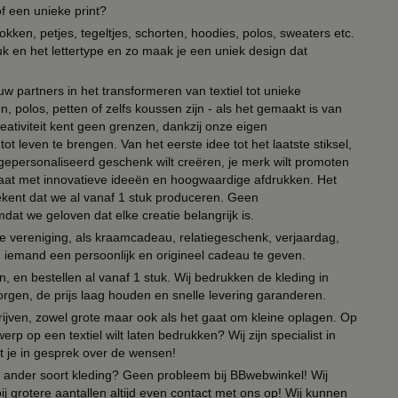
of een unieke print?
kken, petjes, tegeltjes, schorten, hoodies, polos, sweaters etc.
uk en het lettertype en zo maak je een uniek design dat
ouw partners in het transformeren van textiel tot unieke
, polos, petten of zelfs koussen zijn - als het gemaakt is van
eativiteit kent geen grenzen, dankzij onze eigen
ot leven te brengen. Van het eerste idee tot het laatste stiksel,
n gepersonaliseerd geschenk wilt creëren, je merk wilt promoten
 paraat met innovatieve ideeën en hoogwaardige afdrukken. Het
tekent dat we al vanaf 1 stuk produceren. Geen
t we geloven dat elke creatie belangrijk is.
lie vereniging, als kraamcadeau, relatiegeschenk, verjaardag,
om iemand een persoonlijk en origineel cadeau te geven.
 en bestellen al vanaf 1 stuk. Wij bedrukken de kleding in
orgen, de prijs laag houden en snelle levering garanderen.
drijven, zowel grote maar ook als het gaat om kleine oplagen. Op
erp op een textiel wilt laten bedrukken? Wij zijn specialist in
t je in gesprek over de wensen!
 of ander soort kleding? Geen probleem bij BBwebwinkel! Wij
ij grotere aantallen altijd even contact met ons op! Wij kunnen