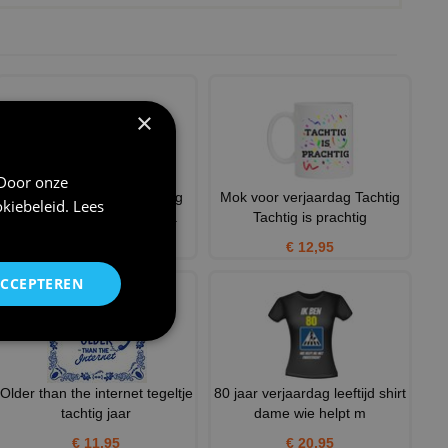
×
 Door onze
Koffiemok 80ste verjaardag
Mok voor verjaardag Tachtig
kiebeleid
.
Lees
opa oma leuk cadeau gra
Tachtig is prachtig
€ 12,95
€ 12,95
ACCEPTEREN
Older than the internet tegeltje
80 jaar verjaardag leeftijd shirt
tachtig jaar
dame wie helpt m
€ 11,95
€ 20,95