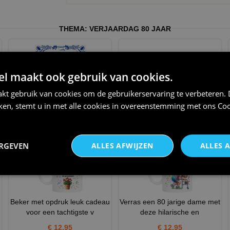
THEMA:
VERJAARDAG 80 JAAR
 maakt ook gebruik van cookies.
kt gebruik van cookies om de gebruikerservaring te verbeteren.
Ben ik eindelijk 80 jaar krijg ik
Mok presentje voor 80 jarige
iken, stemt u in met alle cookies in overeenstemming met ons
Coo
zon rare tegel
leuk grappig humor ki
€ 11,95
€ 12,95
ERGEVEN
ALLES AFWIJZEN
ALLES 
Beker met opdruk leuk cadeau
Verras een 80 jarige dame met
voor een tachtigste v
deze hilarische en
€ 12,95
€ 12,95