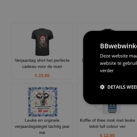
BBwebwinkel
Deze website maa
Verjaardag shirt het perfecte
Dames v-hals shirt 80 jaar
website te gebru
cadeau voor de man
grappig verjaardag shir
verder
€ 23,95
€ 24,95
DETAILS WE
Leuke en orginele
Koffie of thee mok met leuke
verjaardagstegel tachtig jaar
tekst full colour ver
me
€ 12,95