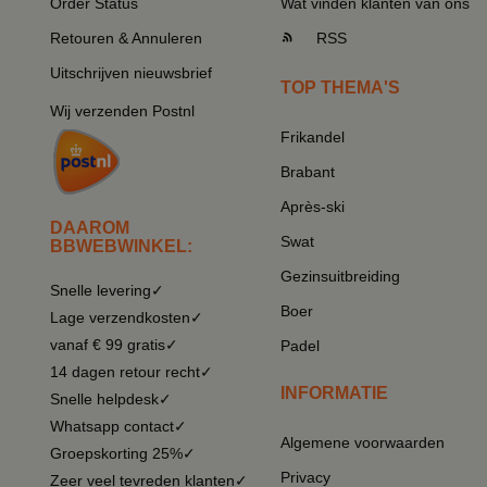
Order Status
Wat vinden klanten van ons
Retouren & Annuleren
RSS
Uitschrijven nieuwsbrief
TOP THEMA'S
Wij verzenden Postnl
Frikandel
Brabant
Après-ski
DAAROM
Swat
BBWEBWINKEL:
Gezinsuitbreiding
Snelle levering✓
Boer
Lage verzendkosten✓
vanaf € 99 gratis✓
Padel
14 dagen retour recht✓
INFORMATIE
Snelle helpdesk✓
Whatsapp contact✓
Algemene voorwaarden
Groepskorting 25%✓
Privacy
Zeer veel tevreden klanten✓