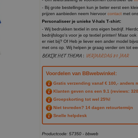
- Bij grote bestellingen kun je beter eerst een kl
prijzen aanbieden neem hiervoor
contact
met ons
Personaliseer je unieke V-hals T-shirt:
- Wij bedrukken textiel in ons eigen bedrijf. Hier
bedrijfslogo's voor je op textiel printen! Maar ook
er niet bij? Of Heb je liever een ander model b
met ons op. Wij helpen je graag verder om tot e
BEKIJK HET THEMA :
VERJAARDAG 80 JAAR
Voordelen van BBwebwinkel:
Gratis verzending vanaf € 100,- anders m
Klanten geven ons een
9.1
(reviews: 320
Groepskorting tot wel 25%!
Niet tevreden? 14 dagen retourtermijn
Snelle helpdesk
Productcode: 57350 - bbweb