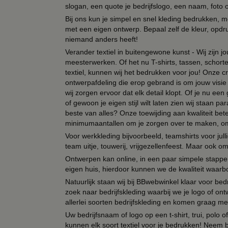
slogan, een quote je bedrijfslogo, een naam, foto 
Bij ons kun je simpel en snel kleding bedrukken, mo
met een eigen ontwerp. Bepaal zelf de kleur, opdr
niemand anders heeft!
Verander textiel in buitengewone kunst - Wij zijn j
meesterwerken. Of het nu T-shirts, tassen, schorten
textiel, kunnen wij het bedrukken voor jou! Onze cr
ontwerpafdeling die erop gebrand is om jouw visie t
wij zorgen ervoor dat elk detail klopt. Of je nu ee
of gewoon je eigen stijl wilt laten zien wij staan
beste van alles? Onze toewijding aan kwaliteit be
minimumaantallen om je zorgen over te maken, omda
Voor werkkleding bijvoorbeeld, teamshirts voor jul
team uitje, touwerij, vrijgezellenfeest. Maar ook 
Ontwerpen kan online, in een paar simpele stappen,
eigen huis, hierdoor kunnen we de kwaliteit waarb
Natuurlijk staan wij bij BBwebwinkel klaar voor be
zoek naar bedrijfskleding waarbij we je logo of ontw
allerlei soorten bedrijfskleding en komen graag me
Uw bedrijfsnaam of logo op een t-shirt, trui, polo
kunnen elk soort textiel voor je bedrukken! Neem b