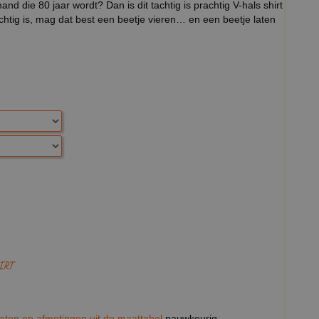
d die 80 jaar wordt? Dan is dit tachtig is prachtig V-hals shirt
 tachtig is, mag dat best een beetje vieren… en een beetje laten
IRT
aten en afmetingen uit de maattabel
nauwkeurig.