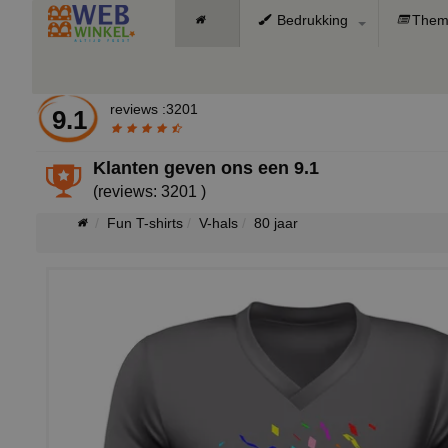
Bedrukking
Them
reviews :3201
9.1
Klanten geven ons een
9.1
(reviews: 3201 )
Fun T-shirts
V-hals
80 jaar