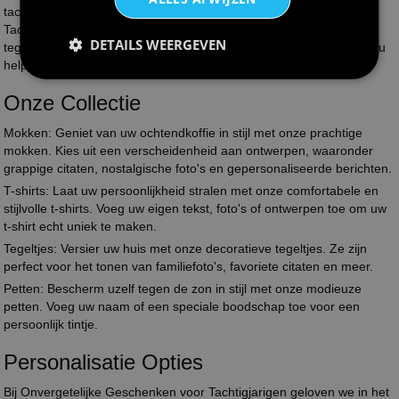
tachtigjarige in uw leven? Bij Onvergetelijke Geschenken voor
Tachtigjarigen hebben we een breed scala aan mokken, t-shirts,
DETAILS WEERGEVEN
tegeltjes en petten met leuke en persoonlijke opdrukken. Laat ons u
helpen bij het creëren van een blijvende herinnering.
Onze Collectie
Mokken:
Geniet van uw ochtendkoffie in stijl met onze prachtige
mokken. Kies uit een verscheidenheid aan ontwerpen, waaronder
grappige citaten, nostalgische foto's en gepersonaliseerde berichten.
T-shirts:
Laat uw persoonlijkheid stralen met onze comfortabele en
stijlvolle t-shirts. Voeg uw eigen tekst, foto's of ontwerpen toe om uw
t-shirt echt uniek te maken.
Tegeltjes:
Versier uw huis met onze decoratieve tegeltjes. Ze zijn
perfect voor het tonen van familiefoto's, favoriete citaten en meer.
Petten:
Bescherm uzelf tegen de zon in stijl met onze modieuze
petten. Voeg uw naam of een speciale boodschap toe voor een
persoonlijk tintje.
Personalisatie Opties
Bij Onvergetelijke Geschenken voor Tachtigjarigen geloven we in het