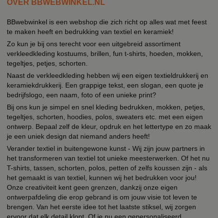
OVER BBWEBWINKEL.NL
BBwebwinkel is een webshop die zich richt op alles wat met feest
te maken heeft en bedrukking van textiel en keramiek!
Zo kun je bij ons terecht voor een uitgebreid assortiment
verkleedkleding kostuums, brillen, fun t-shirts, hoeden, mokken,
tegeltjes, petjes, schorten.
Naast de verkleedkleding hebben wij een eigen textieldrukkerij en
keramiekdrukkerij. Een grappige tekst, een slogan, een quote je
bedrijfslogo, een naam, foto of een unieke print?
Bij ons kun je simpel en snel kleding bedrukken, mokken, petjes,
tegeltjes, schorten, hoodies, polos, sweaters etc. met een eigen
ontwerp. Bepaal zelf de kleur, opdruk en het lettertype en zo maak
je een uniek design dat niemand anders heeft!
Verander textiel in buitengewone kunst - Wij zijn jouw partners in
het transformeren van textiel tot unieke meesterwerken. Of het nu
T-shirts, tassen, schorten, polos, petten of zelfs koussen zijn - als
het gemaakt is van textiel, kunnen wij het bedrukken voor jou!
Onze creativiteit kent geen grenzen, dankzij onze eigen
ontwerpafdeling die erop gebrand is om jouw visie tot leven te
brengen. Van het eerste idee tot het laatste stiksel, wij zorgen
ervoor dat elk detail klopt. Of je nu een gepersonaliseerd