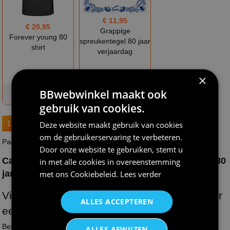
€ 11,95
€ 20,95
Grappige
Forever young 80
spreukentegel 80 jaar
shirt
verjaardag
×
BBwebwinkel maakt ook
op voorraad
op voorraad
gebruik van cookies.
1
2
Deze website maakt gebruik van cookies
om de gebruikerservaring te verbeteren.
Pagina : 1 van 2
Door onze website te gebruiken, stemt u
Cadeautje voor 80 jarige? Geschenken voor een 80
in met alle cookies in overeenstemming
jarige!
met ons
Cookiebeleid
.
Lees verder
Vier het Leven met Unieke Geschenken voor
ALLES ACCEPTEREN
een 80 jarige!
Bent u op zoek naar het perfecte cadeau voor een speciale
ALLES AFWIJZEN