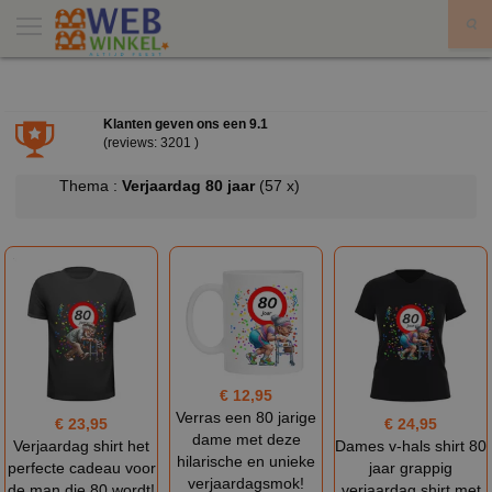
X
Klanten geven ons een
9.1
(reviews: 3201 )
Thema :
Verjaardag 80 jaar
(57 x)
€ 12,95
Verras een 80 jarige
€ 23,95
€ 24,95
dame met deze
Verjaardag shirt het
Dames v-hals shirt 80
hilarische en unieke
perfecte cadeau voor
jaar grappig
verjaardagsmok!
de man die 80 wordt!
verjaardag shirt met