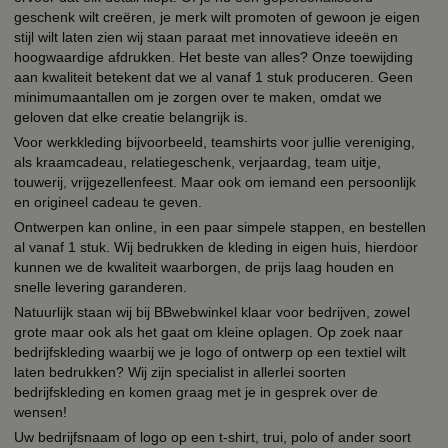
geschenk wilt creëren, je merk wilt promoten of gewoon je eigen
stijl wilt laten zien wij staan paraat met innovatieve ideeën en
hoogwaardige afdrukken. Het beste van alles? Onze toewijding
aan kwaliteit betekent dat we al vanaf 1 stuk produceren. Geen
minimumaantallen om je zorgen over te maken, omdat we
geloven dat elke creatie belangrijk is.
Voor werkkleding bijvoorbeeld, teamshirts voor jullie vereniging,
als kraamcadeau, relatiegeschenk, verjaardag, team uitje,
touwerij, vrijgezellenfeest. Maar ook om iemand een persoonlijk
en origineel cadeau te geven.
Ontwerpen kan online, in een paar simpele stappen, en bestellen
al vanaf 1 stuk. Wij bedrukken de kleding in eigen huis, hierdoor
kunnen we de kwaliteit waarborgen, de prijs laag houden en
snelle levering garanderen.
Natuurlijk staan wij bij BBwebwinkel klaar voor bedrijven, zowel
grote maar ook als het gaat om kleine oplagen. Op zoek naar
bedrijfskleding waarbij we je logo of ontwerp op een textiel wilt
laten bedrukken? Wij zijn specialist in allerlei soorten
bedrijfskleding en komen graag met je in gesprek over de
wensen!
Uw bedrijfsnaam of logo op een t-shirt, trui, polo of ander soort