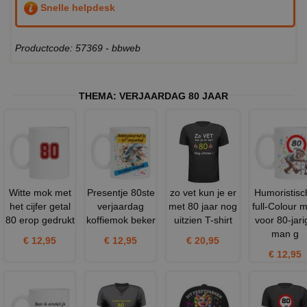
Snelle helpdesk
Productcode: 57369 - bbweb
THEMA:
VERJAARDAG 80 JAAR
Witte mok met
Presentje 80ste
zo vet kun je er
Humoristisc
het cijfer getal
verjaardag
met 80 jaar nog
full-Colour 
80 erop gedrukt
koffiemok beker
uitzien T-shirt
voor 80-jari
man g
€ 12,95
€ 12,95
€ 20,95
€ 12,95