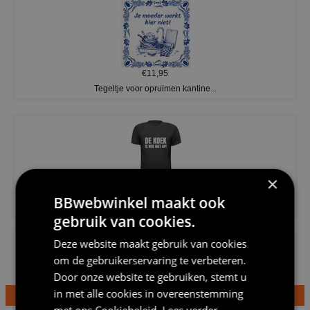
€11,95
Tegeltje voor opruimen kantine...
×
€20,95
BBwebwinkel maakt ook
Shirtje de koek is nog niet op...
gebruik van cookies.
Deze website maakt gebruik van cookies
om de gebruikerservaring te verbeteren.
Door onze website te gebruiken, stemt u
in met alle cookies in overeenstemming
met ons
Cookiebeleid
.
Lees verder
€24,95