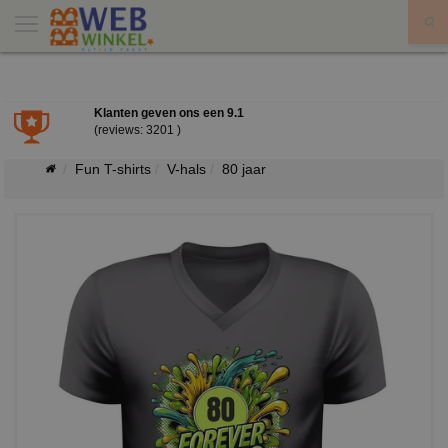
X
Klanten geven ons een
9.1
(reviews: 3201 )
Fun T-shirts
V-hals
80 jaar