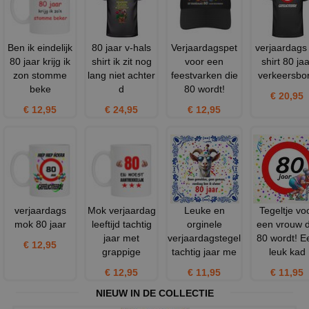
Ben ik eindelijk
80 jaar v-hals
Verjaardagspet
verjaardags
80 jaar krijg ik
shirt ik zit nog
voor een
shirt 80 jaa
zon stomme
lang niet achter
feestvarken die
verkeersbo
beke
d
80 wordt!
€ 20,95
€ 12,95
€ 24,95
€ 12,95
verjaardags
Mok verjaardag
Leuke en
Tegeltje vo
mok 80 jaar
leeftijd tachtig
orginele
een vrouw d
jaar met
verjaardagstegel
80 wordt! E
€ 12,95
grappige
tachtig jaar me
leuk kad
€ 12,95
€ 11,95
€ 11,95
NIEUW IN DE COLLECTIE