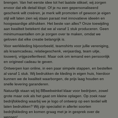
brengen. Van het eerste idee tot het laatste stiksel, wij zorgen
ervoor dat elk detail klopt. Of je nu een gepersonaliseerd
geschenk wilt creëren, je merk wilt promoten of gewoon je eigen
stijl wilt laten zien wij staan paraat met innovatieve ideeën en
hoogwaardige afdrukken. Het beste van alles? Onze toewijding
aan kwaliteit betekent dat we al vanaf 1 stuk produceren. Geen
minimumaantallen om je zorgen over te maken, omdat we
geloven dat elke creatie belangrijk is.
Voor werkkleding bijvoorbeeld, teamshirts voor jullie vereniging,
als kraamcadeau, relatiegeschenk, verjaardag, team uitje,
touwerij, vrijgezellenfeest. Maar ook om iemand een persoonlijk
en origineel cadeau te geven.
Ontwerpen kan online, in een paar simpele stappen, en bestellen
al vanaf 1 stuk. Wij bedrukken de kleding in eigen huis, hierdoor
kunnen we de kwaliteit waarborgen, de prijs laag houden en
snelle levering garanderen.
Natuurlijk staan wij bij BBwebwinkel klaar voor bedrijven, zowel
grote maar ook als het gaat om kleine oplagen. Op zoek naar
bedrijfskleding waarbij we je logo of ontwerp op een textiel wilt
laten bedrukken? Wij zijn specialist in allerlei soorten
bedrijfskleding en komen graag met je in gesprek over de
wensen!