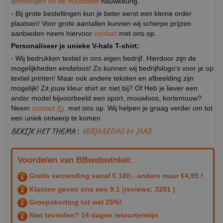
afmetingen uit de maattabel
nauwkeurig.
- Bij grote bestellingen kun je beter eerst een kleine order
plaatsen! Voor grote aantallen kunnen wij scherpe prijzen
aanbieden neem hiervoor
contact
met ons op.
Personaliseer je unieke V-hals T-shirt:
- Wij bedrukken textiel in ons eigen bedrijf. Hierdoor zijn de
mogelijkheden eindeloos! Zo kunnen wij bedrijfslogo's voor je op
textiel printen! Maar ook andere teksten en afbeelding zijn
mogelijk! Zit jouw kleur shirt er niet bij? Of Heb je liever een
ander model bijvoorbeeld een sport, mouwloos, kortemouw?
Neem
contact
met ons op. Wij helpen je graag verder om tot
een uniek ontwerp te komen
BEKIJK HET THEMA :
VERJAARDAG 80 JAAR
Voordelen van BBwebwinkel:
Gratis verzending vanaf € 100,- anders maar €4,95 !
Klanten geven ons een
9.1
(reviews: 3201 )
Groepskorting tot wel 25%!
Niet tevreden? 14 dagen retourtermijn