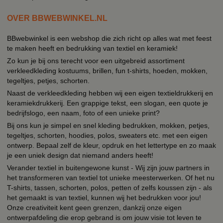
OVER BBWEBWINKEL.NL
BBwebwinkel is een webshop die zich richt op alles wat met feest
te maken heeft en bedrukking van textiel en keramiek!
Zo kun je bij ons terecht voor een uitgebreid assortiment
verkleedkleding kostuums, brillen, fun t-shirts, hoeden, mokken,
tegeltjes, petjes, schorten.
Naast de verkleedkleding hebben wij een eigen textieldrukkerij en
keramiekdrukkerij. Een grappige tekst, een slogan, een quote je
bedrijfslogo, een naam, foto of een unieke print?
Bij ons kun je simpel en snel kleding bedrukken, mokken, petjes,
tegeltjes, schorten, hoodies, polos, sweaters etc. met een eigen
ontwerp. Bepaal zelf de kleur, opdruk en het lettertype en zo maak
je een uniek design dat niemand anders heeft!
Verander textiel in buitengewone kunst - Wij zijn jouw partners in
het transformeren van textiel tot unieke meesterwerken. Of het nu
T-shirts, tassen, schorten, polos, petten of zelfs koussen zijn - als
het gemaakt is van textiel, kunnen wij het bedrukken voor jou!
Onze creativiteit kent geen grenzen, dankzij onze eigen
ontwerpafdeling die erop gebrand is om jouw visie tot leven te