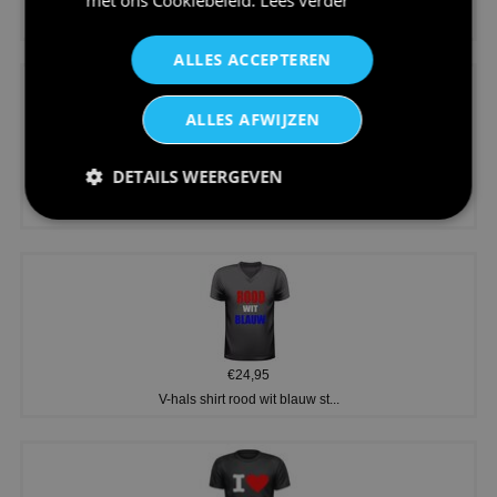
Dames v hals t-shirt prinses v...
ALLES ACCEPTEREN
ALLES AFWIJZEN
DETAILS WEERGEVEN
€24,95
Koningsdag shirt heren v-hals ...
€24,95
V-hals shirt rood wit blauw st...