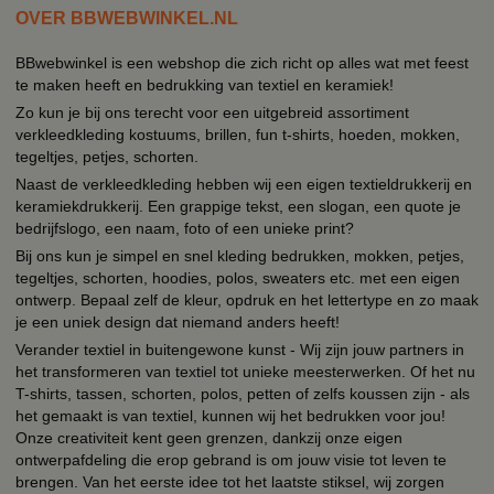
OVER BBWEBWINKEL.NL
BBwebwinkel is een webshop die zich richt op alles wat met feest
te maken heeft en bedrukking van textiel en keramiek!
Zo kun je bij ons terecht voor een uitgebreid assortiment
verkleedkleding kostuums, brillen, fun t-shirts, hoeden, mokken,
tegeltjes, petjes, schorten.
Naast de verkleedkleding hebben wij een eigen textieldrukkerij en
keramiekdrukkerij. Een grappige tekst, een slogan, een quote je
bedrijfslogo, een naam, foto of een unieke print?
Bij ons kun je simpel en snel kleding bedrukken, mokken, petjes,
tegeltjes, schorten, hoodies, polos, sweaters etc. met een eigen
ontwerp. Bepaal zelf de kleur, opdruk en het lettertype en zo maak
je een uniek design dat niemand anders heeft!
Verander textiel in buitengewone kunst - Wij zijn jouw partners in
het transformeren van textiel tot unieke meesterwerken. Of het nu
T-shirts, tassen, schorten, polos, petten of zelfs koussen zijn - als
het gemaakt is van textiel, kunnen wij het bedrukken voor jou!
Onze creativiteit kent geen grenzen, dankzij onze eigen
ontwerpafdeling die erop gebrand is om jouw visie tot leven te
brengen. Van het eerste idee tot het laatste stiksel, wij zorgen