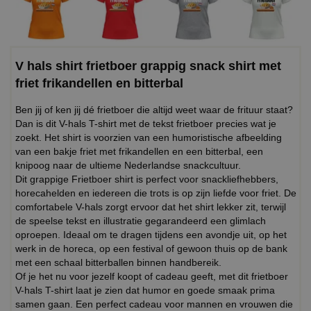
V hals shirt frietboer grappig snack shirt met
friet frikandellen en bitterbal
Ben jij of ken jij dé frietboer die altijd weet waar de frituur staat?
Dan is dit V-hals T-shirt met de tekst frietboer precies wat je
zoekt. Het shirt is voorzien van een humoristische afbeelding
van een bakje friet met frikandellen en een bitterbal, een
knipoog naar de ultieme Nederlandse snackcultuur.
Dit grappige Frietboer shirt is perfect voor snackliefhebbers,
horecahelden en iedereen die trots is op zijn liefde voor friet. De
comfortabele V-hals zorgt ervoor dat het shirt lekker zit, terwijl
de speelse tekst en illustratie gegarandeerd een glimlach
oproepen. Ideaal om te dragen tijdens een avondje uit, op het
werk in de horeca, op een festival of gewoon thuis op de bank
met een schaal bitterballen binnen handbereik.
Of je het nu voor jezelf koopt of cadeau geeft, met dit frietboer
V-hals T-shirt laat je zien dat humor en goede smaak prima
samen gaan. Een perfect cadeau voor mannen en vrouwen die