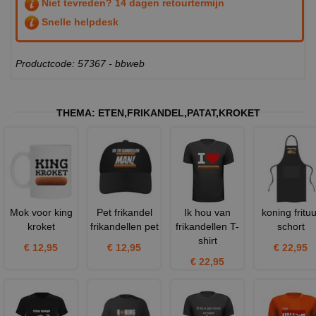
Niet tevreden? 14 dagen retourtermijn
Snelle helpdesk
Productcode: 57367 - bbweb
THEMA:
ETEN
,
FRIKANDEL
,
PATAT
,
KROKET
Mok voor king
Pet frikandel
Ik hou van
koning frituu
kroket
frikandellen pet
frikandellen T-
schort
shirt
€ 12,95
€ 12,95
€ 22,95
€ 22,95