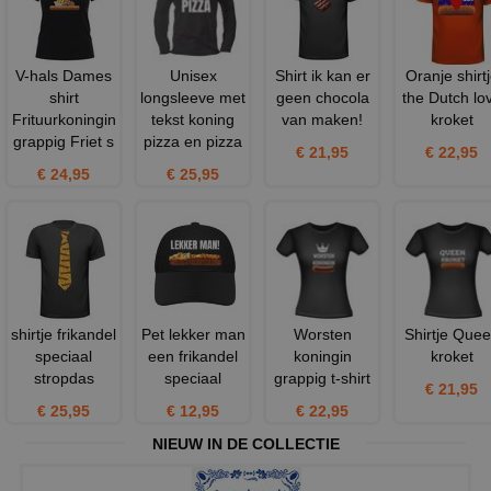
V-hals Dames
Unisex
Shirt ik kan er
Oranje shirt
shirt
longsleeve met
geen chocola
the Dutch lo
Frituurkoningin
tekst koning
van maken!
kroket
grappig Friet s
pizza en pizza
€ 21,95
€ 22,95
€ 24,95
€ 25,95
shirtje frikandel
Pet lekker man
Worsten
Shirtje Que
speciaal
een frikandel
koningin
kroket
stropdas
speciaal
grappig t-shirt
€ 21,95
€ 25,95
€ 12,95
€ 22,95
NIEUW IN DE COLLECTIE