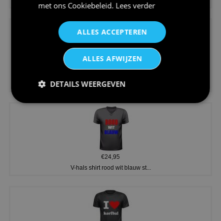
met ons
Cookiebeleid
.
Lees verder
ALLES ACCEPTEREN
ALLES AFWIJZEN
€24,95
DETAILS WEERGEVEN
Koningsdag shirt heren v-hals ...
€24,95
V-hals shirt rood wit blauw st...