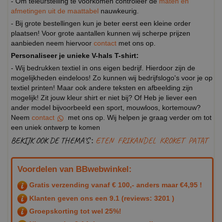
- Om teleurstelling te voorkomen controleer de
maten en
afmetingen uit de maattabel
nauwkeurig.
- Bij grote bestellingen kun je beter eerst een kleine order
plaatsen! Voor grote aantallen kunnen wij scherpe prijzen
aanbieden neem hiervoor
contact
met ons op.
Personaliseer je unieke V-hals T-shirt:
- Wij bedrukken textiel in ons eigen bedrijf. Hierdoor zijn de
mogelijkheden eindeloos! Zo kunnen wij bedrijfslogo's voor je op
textiel printen! Maar ook andere teksten en afbeelding zijn
mogelijk! Zit jouw kleur shirt er niet bij? Of Heb je liever een
ander model bijvoorbeeld een sport, mouwloos, kortemouw?
Neem
contact
met ons op. Wij helpen je graag verder om tot
een uniek ontwerp te komen
BEKIJK OOK DE THEMA'S :
ETEN
FRIKANDEL
KROKET
PATAT
Voordelen van BBwebwinkel:
Gratis verzending vanaf € 100,- anders maar €4,95 !
Klanten geven ons een
9.1
(reviews: 3201 )
Groepskorting tot wel 25%!