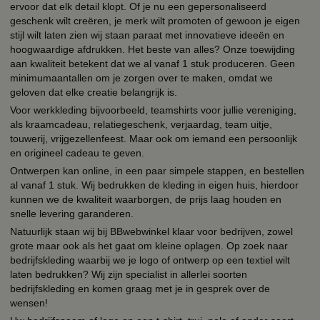
ervoor dat elk detail klopt. Of je nu een gepersonaliseerd
geschenk wilt creëren, je merk wilt promoten of gewoon je eigen
stijl wilt laten zien wij staan paraat met innovatieve ideeën en
hoogwaardige afdrukken. Het beste van alles? Onze toewijding
aan kwaliteit betekent dat we al vanaf 1 stuk produceren. Geen
minimumaantallen om je zorgen over te maken, omdat we
geloven dat elke creatie belangrijk is.
Voor werkkleding bijvoorbeeld, teamshirts voor jullie vereniging,
als kraamcadeau, relatiegeschenk, verjaardag, team uitje,
touwerij, vrijgezellenfeest. Maar ook om iemand een persoonlijk
en origineel cadeau te geven.
Ontwerpen kan online, in een paar simpele stappen, en bestellen
al vanaf 1 stuk. Wij bedrukken de kleding in eigen huis, hierdoor
kunnen we de kwaliteit waarborgen, de prijs laag houden en
snelle levering garanderen.
Natuurlijk staan wij bij BBwebwinkel klaar voor bedrijven, zowel
grote maar ook als het gaat om kleine oplagen. Op zoek naar
bedrijfskleding waarbij we je logo of ontwerp op een textiel wilt
laten bedrukken? Wij zijn specialist in allerlei soorten
bedrijfskleding en komen graag met je in gesprek over de
wensen!