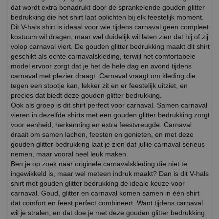
dat wordt extra benadrukt door de sprankelende gouden glitter
bedrukking die het shirt laat oplichten bij elk feestelijk moment.
Dit V-hals shirt is ideaal voor wie tijdens carnaval geen compleet
kostuum wil dragen, maar wel duidelijk wil laten zien dat hij of zij
volop carnaval viert. De gouden glitter bedrukking maakt dit shirt
geschikt als echte carnavalskleding, terwijl het comfortabele
model ervoor zorgt dat je het de hele dag en avond tijdens
carnaval met plezier draagt. Carnaval vraagt om kleding die
tegen een stootje kan, lekker zit en er feestelijk uitziet, en
precies dat biedt deze gouden glitter bedrukking.
Ook als groep is dit shirt perfect voor carnaval. Samen carnaval
vieren in dezelfde shirts met een gouden glitter bedrukking zorgt
voor eenheid, herkenning en extra feestvreugde. Carnaval
draait om samen lachen, feesten en genieten, en met deze
gouden glitter bedrukking laat je zien dat jullie carnaval serieus
nemen, maar vooral heel leuk maken.
Ben je op zoek naar originele carnavalskleding die niet te
ingewikkeld is, maar wel meteen indruk maakt? Dan is dit V-hals
shirt met gouden glitter bedrukking de ideale keuze voor
carnaval. Goud, glitter en carnaval komen samen in één shirt
dat comfort en feest perfect combineert. Want tijdens carnaval
wil je stralen, en dat doe je met deze gouden glitter bedrukking