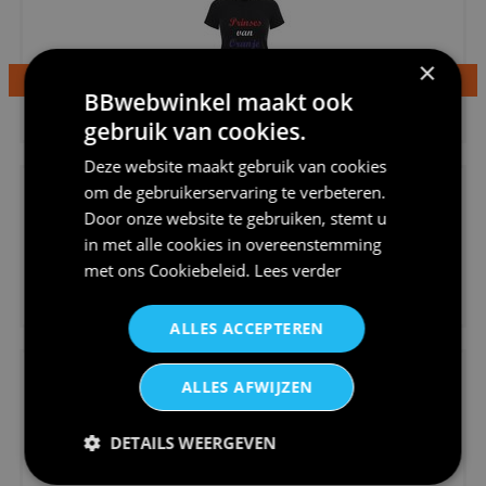
×
BBwebwinkel maakt ook
€24,95
gebruik van cookies.
Dames v hals t-shirt prinses v...
Deze website maakt gebruik van cookies
om de gebruikerservaring te verbeteren.
Door onze website te gebruiken, stemt u
in met alle cookies in overeenstemming
met ons
Cookiebeleid
.
Lees verder
€24,95
Koningsdag shirt heren v-hals ...
ALLES ACCEPTEREN
ALLES AFWIJZEN
DETAILS WEERGEVEN
€24,95