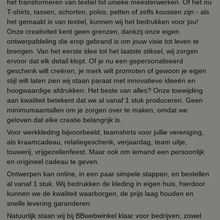
het transformeren van textiel tot unieke meesterwerken. Of het nu
T-shirts, tassen, schorten, polos, petten of zelfs koussen zijn - als
het gemaakt is van textiel, kunnen wij het bedrukken voor jou!
Onze creativiteit kent geen grenzen, dankzij onze eigen
ontwerpafdeling die erop gebrand is om jouw visie tot leven te
brengen. Van het eerste idee tot het laatste stiksel, wij zorgen
ervoor dat elk detail klopt. Of je nu een gepersonaliseerd
geschenk wilt creëren, je merk wilt promoten of gewoon je eigen
stijl wilt laten zien wij staan paraat met innovatieve ideeën en
hoogwaardige afdrukken. Het beste van alles? Onze toewijding
aan kwaliteit betekent dat we al vanaf 1 stuk produceren. Geen
minimumaantallen om je zorgen over te maken, omdat we
geloven dat elke creatie belangrijk is.
Voor werkkleding bijvoorbeeld, teamshirts voor jullie vereniging,
als kraamcadeau, relatiegeschenk, verjaardag, team uitje,
touwerij, vrijgezellenfeest. Maar ook om iemand een persoonlijk
en origineel cadeau te geven.
Ontwerpen kan online, in een paar simpele stappen, en bestellen
al vanaf 1 stuk. Wij bedrukken de kleding in eigen huis, hierdoor
kunnen we de kwaliteit waarborgen, de prijs laag houden en
snelle levering garanderen.
Natuurlijk staan wij bij BBwebwinkel klaar voor bedrijven, zowel