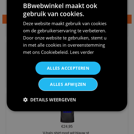
BBwebwinkel maakt ook
gebruik van cookies.
Deze website maakt gebruik van cookies
€24,95
om de gebruikerservaring te verbeteren.
Dames v hals t-shirt prinses v...
Door onze website te gebruiken, stemt u
in met alle cookies in overeenstemming
met ons
Cookiebeleid
.
Lees verder
ALLES ACCEPTEREN
€24,95
Koningsdag shirt heren v-hals ...
ALLES AFWIJZEN
DETAILS WEERGEVEN
€24,95
V-hals shirt rood wit blauw st...