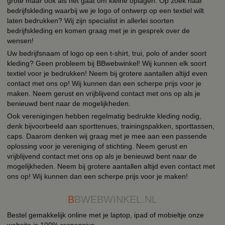
grote maar ook als het gaat om kleine oplagen. Op zoek naar
bedrijfskleding waarbij we je logo of ontwerp op een textiel wilt
laten bedrukken? Wij zijn specialist in allerlei soorten
bedrijfskleding en komen graag met je in gesprek over de
wensen!
Uw bedrijfsnaam of logo op een t-shirt, trui, polo of ander soort
kleding? Geen probleem bij BBwebwinkel! Wij kunnen elk soort
textiel voor je bedrukken! Neem bij grotere aantallen altijd even
contact met ons op! Wij kunnen dan een scherpe prijs voor je
maken. Neem gerust en vrijblijvend contact met ons op als je
benieuwd bent naar de mogelijkheden.
Ook verenigingen hebben regelmatig bedrukte kleding nodig,
denk bijvoorbeeld aan sporttenues, trainingspakken, sporttassen,
caps. Daarom denken wij graag met je mee aan een passende
oplossing voor je vereniging of stichting. Neem gerust en
vrijblijvend contact met ons op als je benieuwd bent naar de
mogelijkheden. Neem bij grotere aantallen altijd even contact met
ons op! Wij kunnen dan een scherpe prijs voor je maken!
B
BWEBWINKEL.NL
Bestel gemakkelijk online met je laptop, ipad of mobieltje onze
website is 100% responsive.