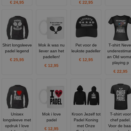
€ 24,95
€ 22,95
Shirt longsleeve
Mok ik was nu
Pet voor de
T-shirt Neve
padel legend
liever aan het
leukste padeller
underestima
padellen!
an Old wom
€ 25,95
€ 12,95
playing p
€ 12,95
€ 22,95
Unisex
Mok i love
Kroon Jezelf tot
T-shirt voor
longsleeve met
padel
Padel Koning
chef padel.
opdruk I love
met Onze
Voor de baa
€ 12,95