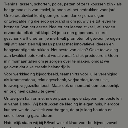
T-shirts, tassen, schorten, polos, petten of zelfs koussen zijn - als
het gemaakt is van textiel, kunnen wij het bedrukken voor jou!
Onze creativiteit kent geen grenzen, dankzij onze eigen
ontwerpafdeling die erop gebrand is om jouw visie tot leven te
brengen. Van het eerste idee tot het laatste stiksel, wij zorgen
ervoor dat elk detail klopt. Of je nu een gepersonaliseerd
geschenk wilt creëren, je merk wilt promoten of gewoon je eigen
stijl wilt laten zien wij staan paraat met innovatieve ideeën en
hoogwaardige afdrukken. Het beste van alles? Onze toewijding
aan kwaliteit betekent dat we al vanaf 1 stuk produceren. Geen
minimumaantallen om je zorgen over te maken, omdat we
geloven dat elke creatie belangrijk is.
Voor werkkleding bijvoorbeeld, teamshirts voor jullie vereniging,
als kraamcadeau, relatiegeschenk, verjaardag, team uitje,
touwerij, vrijgezellenfeest. Maar ook om iemand een persoonlijk
en origineel cadeau te geven.
Ontwerpen kan online, in een paar simpele stappen, en bestellen
al vanaf 1 stuk. Wij bedrukken de kleding in eigen huis, hierdoor
kunnen we de kwaliteit waarborgen, de prijs laag houden en
snelle levering garanderen.
Natuurlijk staan wij bij BBwebwinkel klaar voor bedrijven, zowel