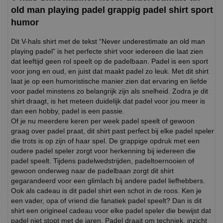
old man playing padel grappig padel shirt sport
humor
Dit V-hals shirt met de tekst “Never underestimate an old man
playing padel” is het perfecte shirt voor iedereen die laat zien
dat leeftijd geen rol speelt op de padelbaan. Padel is een sport
voor jong en oud, en juist dat maakt padel zo leuk. Met dit shirt
laat je op een humoristische manier zien dat ervaring en liefde
voor padel minstens zo belangrijk zijn als snelheid. Zodra je dit
shirt draagt, is het meteen duidelijk dat padel voor jou meer is
dan een hobby, padel is een passie.
Of je nu meerdere keren per week padel speelt of gewoon
graag over padel praat, dit shirt past perfect bij elke padel speler
die trots is op zijn of haar spel. De grappige opdruk met een
oudere padel speler zorgt voor herkenning bij iedereen die
padel speelt. Tijdens padelwedstrijden, padeltoernooien of
gewoon onderweg naar de padelbaan zorgt dit shirt
gegarandeerd voor een glimlach bij andere padel liefhebbers.
Ook als cadeau is dit padel shirt een schot in de roos. Ken je
een vader, opa of vriend die fanatiek padel speelt? Dan is dit
shirt een origineel cadeau voor elke padel speler die bewijst dat
padel niet stopt met de jaren. Padel draait om techniek, inzicht