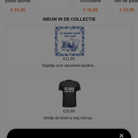
padel sportie
Exclusieve
van de pade
€ 24,95
€ 39,95
€ 22,95
NIEUW IN DE COLLECTIE
€11,95
Tegeltje voor opruimen kantine...
€20,95
Shirtje de koek is nog niet op...
×