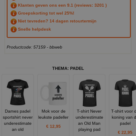
Klanten geven ons een
9.1
(reviews: 3201 )
Groepskorting tot wel 25%!
Niet tevreden? 14 dagen retourtermijn
Snelle helpdesk
Productcode: 57159 - bbweb
THEMA:
PADEL
Dames padel
Mok voor de
T-shirt Never
T-shirt voor 
sportshirt never
leukste padeller
underestimate
koning van 
underestimate
an Old Man
padel
€ 12,95
an old
playing pad
€ 22,95