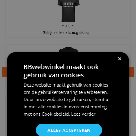
€20,95
Shirtje de koek is nog niet op...
×
BBwebwinkel maakt ook
gebruik van cookies.
€24,95
Deze website maakt gebruik van cookies
Dames v hals t-shirt prinses v...
om de gebruikerservaring te verbeteren.
Door onze website te gebruiken, stemt u
in met alle cookies in overeenstemming
met ons
Cookiebeleid
.
Lees verder
ALLES ACCEPTEREN
€24,95
Koningsdag shirt heren v-hals ...