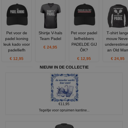
Pet voor de
Shirtje V-hals
Pet voor padel
T-shirt lang
padel koning
Team Padel
liefhebbers
mouw Neve
leuk kado voor
PADELDE GIJ
underestima
€ 24,95
padelliefh
ÔK?
an Old Ma
€ 12,95
€ 12,95
€ 24,95
NIEUW IN DE COLLECTIE
€11,95
Tegeltje voor opruimen kantine...