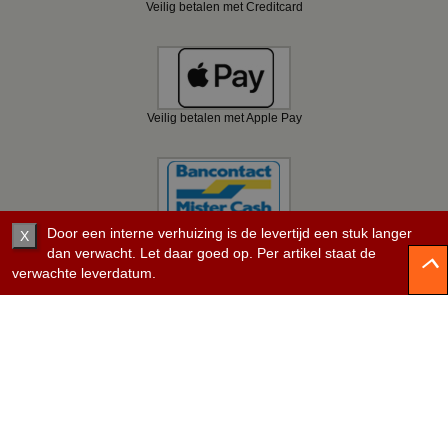
Veilig betalen met Creditcard
Veilig betalen met Apple Pay
Veilig betalen met Bancontact
Door een interne verhuizing is de levertijd een stuk langer
X
dan verwacht. Let daar goed op. Per artikel staat de
verwachte leverdatum.
Veilig betalen met KBC