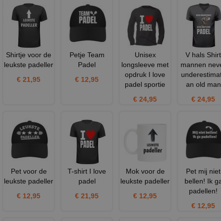
Shirtje voor de
Petje Team
Unisex
V hals Shirt
leukste padeller
Padel
longsleeve met
mannen nev
opdruk I love
underestima
€ 21,95
€ 12,95
padel sportie
an old man
€ 24,95
€ 24,95
Pet voor de
T-shirt I love
Mok voor de
Pet mij niet
leukste padeller
padel
leukste padeller
bellen! Ik g
padellen!
€ 12,95
€ 21,95
€ 12,95
€ 12,95