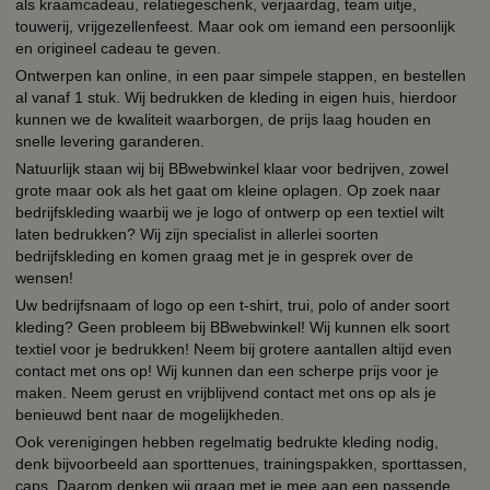
als kraamcadeau, relatiegeschenk, verjaardag, team uitje,
touwerij, vrijgezellenfeest. Maar ook om iemand een persoonlijk
en origineel cadeau te geven.
Ontwerpen kan online, in een paar simpele stappen, en bestellen
al vanaf 1 stuk. Wij bedrukken de kleding in eigen huis, hierdoor
kunnen we de kwaliteit waarborgen, de prijs laag houden en
snelle levering garanderen.
Natuurlijk staan wij bij BBwebwinkel klaar voor bedrijven, zowel
grote maar ook als het gaat om kleine oplagen. Op zoek naar
bedrijfskleding waarbij we je logo of ontwerp op een textiel wilt
laten bedrukken? Wij zijn specialist in allerlei soorten
bedrijfskleding en komen graag met je in gesprek over de
wensen!
Uw bedrijfsnaam of logo op een t-shirt, trui, polo of ander soort
kleding? Geen probleem bij BBwebwinkel! Wij kunnen elk soort
textiel voor je bedrukken! Neem bij grotere aantallen altijd even
contact met ons op! Wij kunnen dan een scherpe prijs voor je
maken. Neem gerust en vrijblijvend contact met ons op als je
benieuwd bent naar de mogelijkheden.
Ook verenigingen hebben regelmatig bedrukte kleding nodig,
denk bijvoorbeeld aan sporttenues, trainingspakken, sporttassen,
caps. Daarom denken wij graag met je mee aan een passende