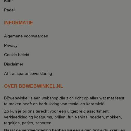
Boer
Padel
INFORMATIE
Algemene voorwaarden
Privacy
Cookie beleid
Disclaimer
AI-transparantieverklaring
OVER BBWEBWINKEL.NL
BBwebwinkel is een webshop die zich richt op alles wat met feest
te maken heeft en bedrukking van textiel en keramiek!
Zo kun je bij ons terecht voor een uitgebreid assortiment
verkleedkleding kostuums, brillen, fun t-shirts, hoeden, mokken,
tegeltjes, petjes, schorten.
Naast de verkleedkleding hebben wij een eigen textieldrukkerij en