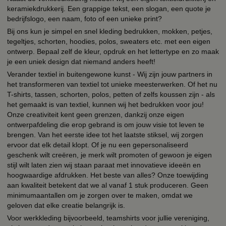
keramiekdrukkerij. Een grappige tekst, een slogan, een quote je
bedrijfslogo, een naam, foto of een unieke print?
Bij ons kun je simpel en snel kleding bedrukken, mokken, petjes,
tegeltjes, schorten, hoodies, polos, sweaters etc. met een eigen
ontwerp. Bepaal zelf de kleur, opdruk en het lettertype en zo maak
je een uniek design dat niemand anders heeft!
Verander textiel in buitengewone kunst - Wij zijn jouw partners in
het transformeren van textiel tot unieke meesterwerken. Of het nu
T-shirts, tassen, schorten, polos, petten of zelfs koussen zijn - als
het gemaakt is van textiel, kunnen wij het bedrukken voor jou!
Onze creativiteit kent geen grenzen, dankzij onze eigen
ontwerpafdeling die erop gebrand is om jouw visie tot leven te
brengen. Van het eerste idee tot het laatste stiksel, wij zorgen
ervoor dat elk detail klopt. Of je nu een gepersonaliseerd
geschenk wilt creëren, je merk wilt promoten of gewoon je eigen
stijl wilt laten zien wij staan paraat met innovatieve ideeën en
hoogwaardige afdrukken. Het beste van alles? Onze toewijding
aan kwaliteit betekent dat we al vanaf 1 stuk produceren. Geen
minimumaantallen om je zorgen over te maken, omdat we
geloven dat elke creatie belangrijk is.
Voor werkkleding bijvoorbeeld, teamshirts voor jullie vereniging,