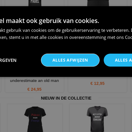
T-shirt I love padel
Pet voor padel liefhebbers
 maakt ook gebruik van cookies.
PADELDE GIJ ÔK?
€ 21,95
kt gebruik van cookies om de gebruikerservaring te verbeteren.
€ 12,95
iken, stemt u in met alle cookies in overeenstemming met ons
Coo
ERGEVEN
ALLES AFWIJZEN
ALLES 
V hals Shirt mannen never
Petje Team Padel
underestimate an old man
€ 12,95
€ 24,95
NIEUW IN DE COLLECTIE