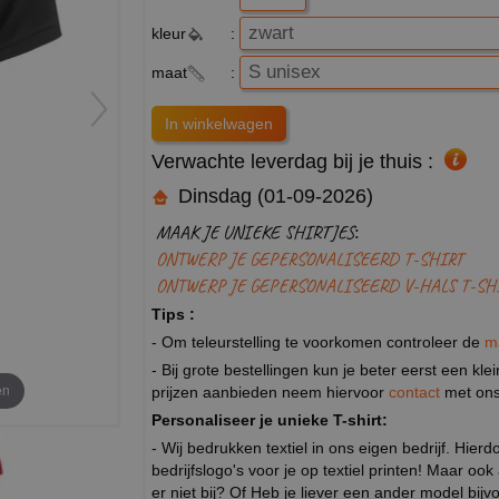
kleur
:
maat
:
Verwachte leverdag bij je thuis :
Dinsdag (01-09-2026)
MAAK JE UNIEKE SHIRTJES:
ONTWERP JE GEPERSONALISEERD T-SHIRT
ONTWERP JE GEPERSONALISEERD V-HALS T-SH
Tips :
- Om teleurstelling te voorkomen controleer de
m
- Bij grote bestellingen kun je beter eerst een kl
en
prijzen aanbieden neem hiervoor
contact
met ons
Personaliseer je unieke T-shirt:
- Wij bedrukken textiel in ons eigen bedrijf. Hier
bedrijfslogo's voor je op textiel printen! Maar ook
er niet bij? Of Heb je liever een ander model b