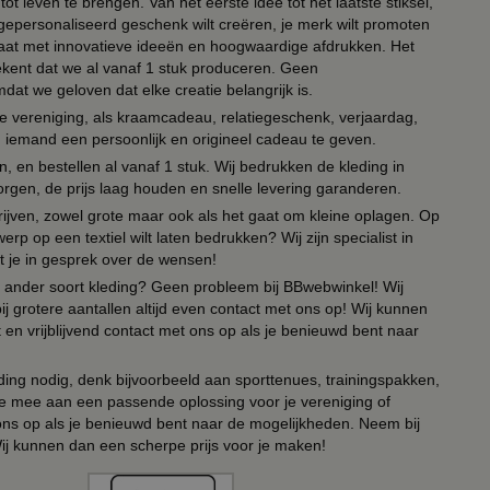
ot leven te brengen. Van het eerste idee tot het laatste stiksel,
n gepersonaliseerd geschenk wilt creëren, je merk wilt promoten
 paraat met innovatieve ideeën en hoogwaardige afdrukken. Het
tekent dat we al vanaf 1 stuk produceren. Geen
t we geloven dat elke creatie belangrijk is.
lie vereniging, als kraamcadeau, relatiegeschenk, verjaardag,
om iemand een persoonlijk en origineel cadeau te geven.
 en bestellen al vanaf 1 stuk. Wij bedrukken de kleding in
orgen, de prijs laag houden en snelle levering garanderen.
drijven, zowel grote maar ook als het gaat om kleine oplagen. Op
erp op een textiel wilt laten bedrukken? Wij zijn specialist in
t je in gesprek over de wensen!
 of ander soort kleding? Geen probleem bij BBwebwinkel! Wij
ij grotere aantallen altijd even contact met ons op! Wij kunnen
en vrijblijvend contact met ons op als je benieuwd bent naar
ing nodig, denk bijvoorbeeld aan sporttenues, trainingspakken,
e mee aan een passende oplossing voor je vereniging of
 ons op als je benieuwd bent naar de mogelijkheden. Neem bij
Wij kunnen dan een scherpe prijs voor je maken!