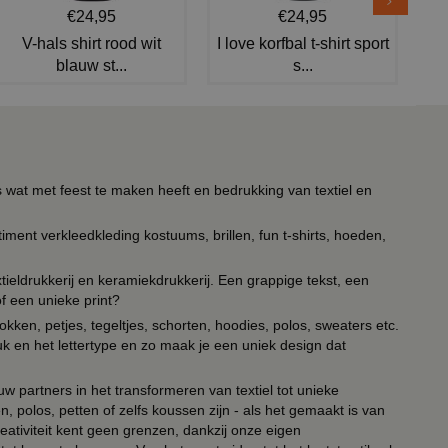
€24,95
€24,95
V-hals shirt rood wit
I love korfbal t-shirt sport
blauw st...
s...
s wat met feest te maken heeft en bedrukking van textiel en
timent verkleedkleding kostuums, brillen, fun t-shirts, hoeden,
ieldrukkerij en keramiekdrukkerij. Een grappige tekst, een
of een unieke print?
kken, petjes, tegeltjes, schorten, hoodies, polos, sweaters etc.
uk en het lettertype en zo maak je een uniek design dat
ouw partners in het transformeren van textiel tot unieke
, polos, petten of zelfs koussen zijn - als het gemaakt is van
eativiteit kent geen grenzen, dankzij onze eigen