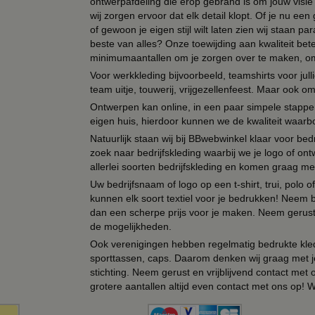
ontwerpafdeling die erop gebrand is om jouw visie t
wij zorgen ervoor dat elk detail klopt. Of je nu ee
of gewoon je eigen stijl wilt laten zien wij staan
beste van alles? Onze toewijding aan kwaliteit be
minimumaantallen om je zorgen over te maken, omda
Voor werkkleding bijvoorbeeld, teamshirts voor jul
team uitje, touwerij, vrijgezellenfeest. Maar ook 
Ontwerpen kan online, in een paar simpele stappen,
eigen huis, hierdoor kunnen we de kwaliteit waarb
Natuurlijk staan wij bij BBwebwinkel klaar voor be
zoek naar bedrijfskleding waarbij we je logo of ontw
allerlei soorten bedrijfskleding en komen graag me
Uw bedrijfsnaam of logo op een t-shirt, trui, polo
kunnen elk soort textiel voor je bedrukken! Neem b
dan een scherpe prijs voor je maken. Neem gerust 
de mogelijkheden.
Ook verenigingen hebben regelmatig bedrukte kled
sporttassen, caps. Daarom denken wij graag met j
stichting. Neem gerust en vrijblijvend contact met
grotere aantallen altijd even contact met ons op! 