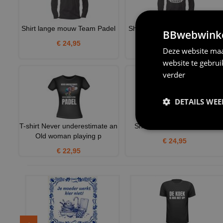
Shirt lange mouw Team Padel
Shirt longsleeve padel legend
BBwebwinkel
€ 24,95
€ 25,95
Deze website maa
website te gebru
verder
DETAILS WE
T-shirt Never underestimate an
Shirt v-hals Padel Legend
Old woman playing p
€ 24,95
€ 22,95