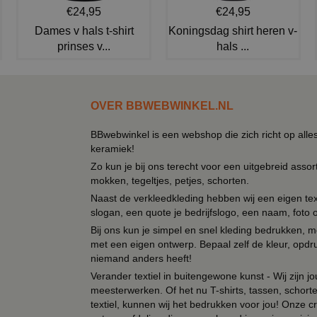
€24,95
€24,95
Dames v hals t-shirt
Koningsdag shirt heren v-
prinses v...
hals ...
OVER BBWEBWINKEL.NL
BBwebwinkel is een webshop die zich richt op alle
keramiek!
Zo kun je bij ons terecht voor een uitgebreid assor
mokken, tegeltjes, petjes, schorten.
Naast de verkleedkleding hebben wij een eigen text
slogan, een quote je bedrijfslogo, een naam, foto 
Bij ons kun je simpel en snel kleding bedrukken, mo
met een eigen ontwerp. Bepaal zelf de kleur, opdr
niemand anders heeft!
Verander textiel in buitengewone kunst - Wij zijn j
meesterwerken. Of het nu T-shirts, tassen, schorten
textiel, kunnen wij het bedrukken voor jou! Onze cr