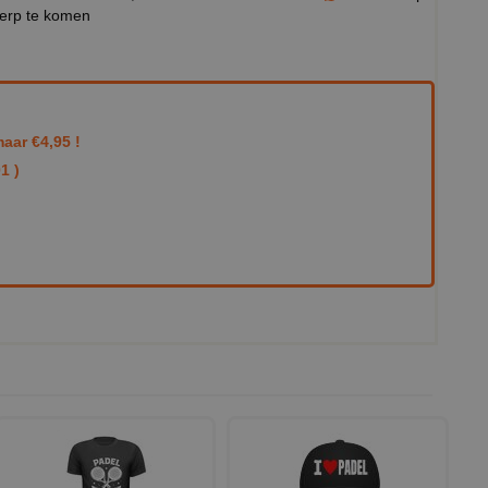
werp te komen
aar €4,95 !
1 )