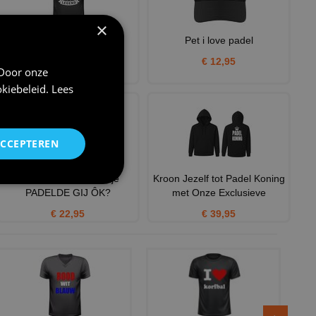
×
Shirtje Padel Legend
Pet i love padel
€ 21,95
€ 12,95
 Door onze
kiebeleid
.
Lees
ACCEPTEREN
Grappig padel T-shirtje
Kroon Jezelf tot Padel Koning
PADELDE GIJ ÔK?
met Onze Exclusieve
€ 22,95
€ 39,95