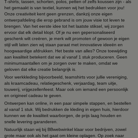
T-shirts, tassen, schorten, polos, petten of zelfs koussen zijn - als
het gemaakt is van textiel, kunnen wij het bedrukken voor jou!
Onze creativiteit kent geen grenzen, dankzij onze eigen
ontwerpafdeling die erop gebrand is om jouw visie tot leven te
brengen. Van het eerste idee tot het laatste stiksel, wij zorgen
ervoor dat elk detail klopt. Of je nu een gepersonaliseerd
geschenk wilt creëren, je merk wilt promoten of gewoon je eigen
stijl wilt laten zien wij staan paraat met innovatieve ideeën en
hoogwaardige afdrukken. Het beste van alles? Onze toewijding
aan kwaliteit betekent dat we al vanaf 1 stuk produceren. Geen
minimumaantallen om je zorgen over te maken, omdat we
geloven dat elke creatie belangrijk is.
Voor werkkleding bijvoorbeeld, teamshirts voor jullie vereniging,
als kraamcadeau, relatiegeschenk, verjaardag, team uitje,
touwerij, vrijgezellenfeest. Maar ook om iemand een persoonlijk
en origineel cadeau te geven.
Ontwerpen kan online, in een paar simpele stappen, en bestellen
al vanaf 1 stuk. Wij bedrukken de kleding in eigen huis, hierdoor
kunnen we de kwaliteit waarborgen, de prijs laag houden en
snelle levering garanderen.
Natuurlijk staan wij bij BBwebwinkel klaar voor bedrijven, zowel
grote maar ook als het gaat om kleine oplagen. Op zoek naar