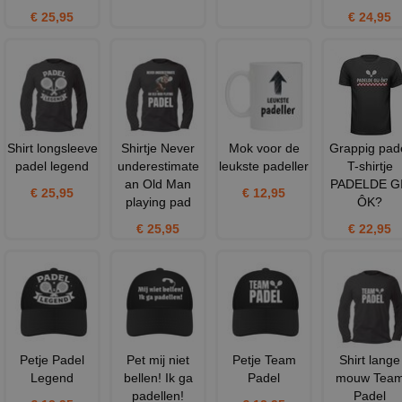
€ 25,95
€ 24,95
Shirt longsleeve
Shirtje Never
Mok voor de
Grappig pad
padel legend
underestimate
leukste padeller
T-shirtje
an Old Man
PADELDE G
€ 25,95
€ 12,95
playing pad
ÔK?
€ 25,95
€ 22,95
Petje Padel
Pet mij niet
Petje Team
Shirt lange
Legend
bellen! Ik ga
Padel
mouw Tea
padellen!
Padel