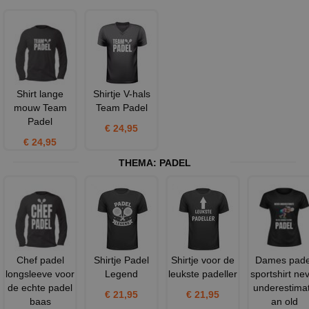
Shirt lange
Shirtje V-hals
mouw Team
Team Padel
Padel
€ 24,95
€ 24,95
THEMA:
PADEL
Chef padel
Shirtje Padel
Shirtje voor de
Dames pade
longsleeve voor
Legend
leukste padeller
sportshirt ne
de echte padel
underestima
€ 21,95
€ 21,95
baas
an old