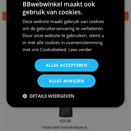
BBwebwinkel maakt ook
gebruik van cookies.
Deze website maakt gebruik van cookies
€24,95
om de gebruikerservaring te verbeteren.
Dames v hals t-shirt prinses v...
Door onze website te gebruiken, stemt u
in met alle cookies in overeenstemming
met ons
Cookiebeleid
.
Lees verder
ALLES ACCEPTEREN
€24,95
Koningsdag shirt heren v-hals ...
ALLES AFWIJZEN
DETAILS WEERGEVEN
€24,95
V-hals shirt rood wit blauw st...