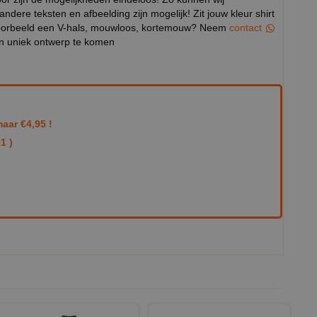
 andere teksten en afbeelding zijn mogelijk! Zit jouw kleur shirt
ijvoorbeeld een V-hals, mouwloos, kortemouw? Neem
contact
en uniek ontwerp te komen
aar €4,95 !
1 )