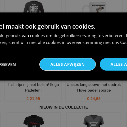
 maakt ook gebruik van cookies.
Chef padel longsleeve voor de
Mok Never underestimate an
echte padel baas
Old Man playing padel m
kt gebruik van cookies om de gebruikerservaring te verbeteren.
iken, stemt u in met alle cookies in overeenstemming met ons
Coo
€ 25,95
€ 12,95
ERGEVEN
ALLES AFWIJZEN
ALLES 
T-shirtje mij niet bellen! Ik ga
Unisex longsleeve met opdruk
Padellen!
I love padel sportie
€ 21,95
€ 24,95
NIEUW IN DE COLLECTIE