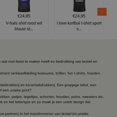
€24,95
€24,95
V-hals shirt rood wit
I love korfbal t-shirt sport
blauw st...
s...
s wat met feest te maken heeft en bedrukking van textiel en
timent verkleedkleding kostuums, brillen, fun t-shirts, hoeden,
ieldrukkerij en keramiekdrukkerij. Een grappige tekst, een
of een unieke print?
kken, petjes, tegeltjes, schorten, hoodies, polos, sweaters etc.
uk en het lettertype en zo maak je een uniek design dat
ouw partners in het transformeren van textiel tot unieke