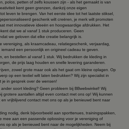
, polos, petten of zelfs koussen zijn - als het gemaakt is van
eativiteit kent geen grenzen, dankzij onze eigen
ot leven te brengen. Van het eerste idee tot het laatste stiksel,
n gepersonaliseerd geschenk wilt creëren, je merk wilt promoten
 paraat met innovatieve ideeën en hoogwaardige afdrukken. Het
tekent dat we al vanaf 1 stuk produceren. Geen
t we geloven dat elke creatie belangrijk is.
lie vereniging, als kraamcadeau, relatiegeschenk, verjaardag,
om iemand een persoonlijk en origineel cadeau te geven.
 en bestellen al vanaf 1 stuk. Wij bedrukken de kleding in
orgen, de prijs laag houden en snelle levering garanderen.
drijven, zowel grote maar ook als het gaat om kleine oplagen. Op
erp op een textiel wilt laten bedrukken? Wij zijn specialist in
t je in gesprek over de wensen!
 of ander soort kleding? Geen probleem bij BBwebwinkel! Wij
ij grotere aantallen altijd even contact met ons op! Wij kunnen
en vrijblijvend contact met ons op als je benieuwd bent naar
ing nodig, denk bijvoorbeeld aan sporttenues, trainingspakken,
e mee aan een passende oplossing voor je vereniging of
 ons op als je benieuwd bent naar de mogelijkheden. Neem bij