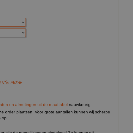
LANGE MOUW
aten en afmetingen uit de maattabel
nauwkeurig.
eine order plaatsen! Voor grote aantallen kunnen wij scherpe
 op.
door zijn de mogelijkheden eindeloos! Zo kunnen wij