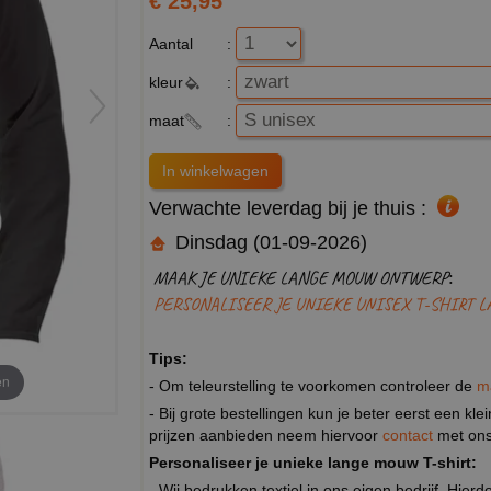
€ 25,95
Aantal
:
kleur
:
maat
:
Verwachte leverdag bij je thuis :
Dinsdag (01-09-2026)
MAAK JE UNIEKE LANGE MOUW ONTWERP:
PERSONALISEER JE UNIEKE UNISEX T-SHIRT 
Tips:
en
- Om teleurstelling te voorkomen controleer de
m
- Bij grote bestellingen kun je beter eerst een kl
prijzen aanbieden neem hiervoor
contact
met ons
Personaliseer je unieke lange mouw T-shirt:
- Wij bedrukken textiel in ons eigen bedrijf. Hier