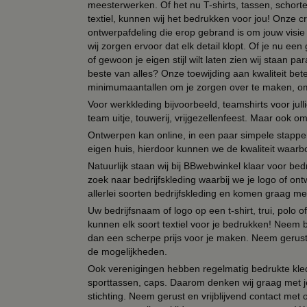
meesterwerken. Of het nu T-shirts, tassen, schorten
textiel, kunnen wij het bedrukken voor jou! Onze cr
ontwerpafdeling die erop gebrand is om jouw visie t
wij zorgen ervoor dat elk detail klopt. Of je nu ee
of gewoon je eigen stijl wilt laten zien wij staan
beste van alles? Onze toewijding aan kwaliteit be
minimumaantallen om je zorgen over te maken, omda
Voor werkkleding bijvoorbeeld, teamshirts voor jul
team uitje, touwerij, vrijgezellenfeest. Maar ook 
Ontwerpen kan online, in een paar simpele stappen,
eigen huis, hierdoor kunnen we de kwaliteit waarb
Natuurlijk staan wij bij BBwebwinkel klaar voor be
zoek naar bedrijfskleding waarbij we je logo of ontw
allerlei soorten bedrijfskleding en komen graag me
Uw bedrijfsnaam of logo op een t-shirt, trui, polo
kunnen elk soort textiel voor je bedrukken! Neem b
dan een scherpe prijs voor je maken. Neem gerust 
de mogelijkheden.
Ook verenigingen hebben regelmatig bedrukte kled
sporttassen, caps. Daarom denken wij graag met j
stichting. Neem gerust en vrijblijvend contact met