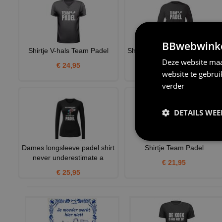
BBwebwinkel
Shirtje V-hals Team Padel
Shirt lange mouw Team Padel
Deze website maa
€ 24,95
€ 24,95
website te gebru
verder
DETAILS WE
Dames longsleeve padel shirt
Shirtje Team Padel
never underestimate a
€ 21,95
€ 25,95