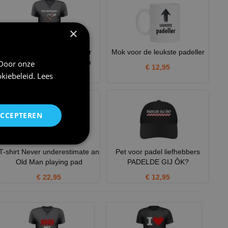
×
V hals Shirt mannen never
Mok voor de leukste padeller
underestimate an old man
 Door onze
€ 12,95
kiebeleid
.
Lees
€ 24,95
ACCEPTEREN
T-shirt Never underestimate an
Pet voor padel liefhebbers
Old Man playing pad
PADELDE GIJ ÔK?
€ 22,95
€ 12,95