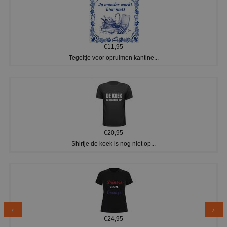
€11,95
Tegeltje voor opruimen kantine...
€20,95
Shirtje de koek is nog niet op...
€24,95