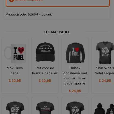
Productcode: 52694 - bbweb
THEMA:
PADEL
Mok i love
Pet voor de
Unisex
Shirt v-hals
padel
leukste padeller
longsleeve met
Padel Lege
opdruk I love
€ 12,95
€ 12,95
€ 24,95
padel sportie
€ 24,95