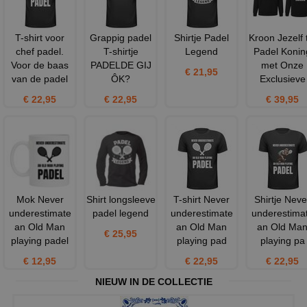
T-shirt voor
Grappig padel
Shirtje Padel
Kroon Jezelf 
chef padel.
T-shirtje
Legend
Padel Konin
Voor de baas
PADELDE GIJ
met Onze
€ 21,95
van de padel
ÔK?
Exclusieve
€ 22,95
€ 22,95
€ 39,95
Mok Never
Shirt longsleeve
T-shirt Never
Shirtje Neve
underestimate
padel legend
underestimate
underestima
an Old Man
an Old Man
an Old Ma
€ 25,95
playing padel
playing pad
playing pa
€ 12,95
€ 22,95
€ 22,95
NIEUW IN DE COLLECTIE