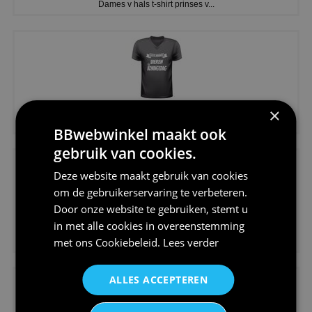
Dames v hals t-shirt prinses v...
€24,95
×
Koningsdag shirt heren v-hals ...
BBwebwinkel maakt ook
gebruik van cookies.
Deze website maakt gebruik van cookies
om de gebruikerservaring te verbeteren.
Door onze website te gebruiken, stemt u
in met alle cookies in overeenstemming
€24,95
met ons
Cookiebeleid
.
Lees verder
V-hals shirt rood wit blauw st...
ALLES ACCEPTEREN