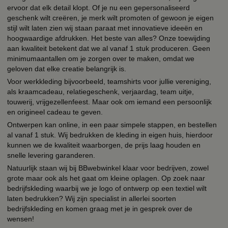
ervoor dat elk detail klopt. Of je nu een gepersonaliseerd
geschenk wilt creëren, je merk wilt promoten of gewoon je eigen
stijl wilt laten zien wij staan paraat met innovatieve ideeën en
hoogwaardige afdrukken. Het beste van alles? Onze toewijding
aan kwaliteit betekent dat we al vanaf 1 stuk produceren. Geen
minimumaantallen om je zorgen over te maken, omdat we
geloven dat elke creatie belangrijk is.
Voor werkkleding bijvoorbeeld, teamshirts voor jullie vereniging,
als kraamcadeau, relatiegeschenk, verjaardag, team uitje,
touwerij, vrijgezellenfeest. Maar ook om iemand een persoonlijk
en origineel cadeau te geven.
Ontwerpen kan online, in een paar simpele stappen, en bestellen
al vanaf 1 stuk. Wij bedrukken de kleding in eigen huis, hierdoor
kunnen we de kwaliteit waarborgen, de prijs laag houden en
snelle levering garanderen.
Natuurlijk staan wij bij BBwebwinkel klaar voor bedrijven, zowel
grote maar ook als het gaat om kleine oplagen. Op zoek naar
bedrijfskleding waarbij we je logo of ontwerp op een textiel wilt
laten bedrukken? Wij zijn specialist in allerlei soorten
bedrijfskleding en komen graag met je in gesprek over de
wensen!