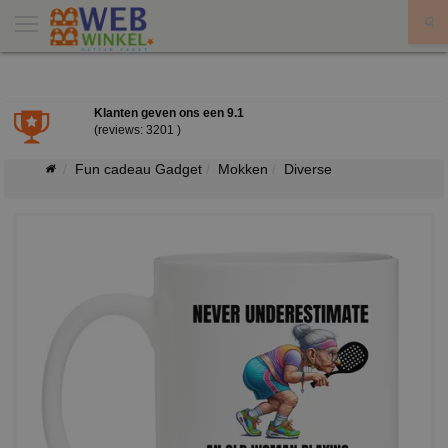
X
Klanten geven ons een
9.1
(reviews: 3201 )
Fun cadeau Gadget
Mokken
Diverse