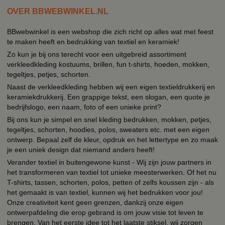
OVER BBWEBWINKEL.NL
BBwebwinkel is een webshop die zich richt op alles wat met feest
te maken heeft en bedrukking van textiel en keramiek!
Zo kun je bij ons terecht voor een uitgebreid assortiment
verkleedkleding kostuums, brillen, fun t-shirts, hoeden, mokken,
tegeltjes, petjes, schorten.
Naast de verkleedkleding hebben wij een eigen textieldrukkerij en
keramiekdrukkerij. Een grappige tekst, een slogan, een quote je
bedrijfslogo, een naam, foto of een unieke print?
Bij ons kun je simpel en snel kleding bedrukken, mokken, petjes,
tegeltjes, schorten, hoodies, polos, sweaters etc. met een eigen
ontwerp. Bepaal zelf de kleur, opdruk en het lettertype en zo maak
je een uniek design dat niemand anders heeft!
Verander textiel in buitengewone kunst - Wij zijn jouw partners in
het transformeren van textiel tot unieke meesterwerken. Of het nu
T-shirts, tassen, schorten, polos, petten of zelfs koussen zijn - als
het gemaakt is van textiel, kunnen wij het bedrukken voor jou!
Onze creativiteit kent geen grenzen, dankzij onze eigen
ontwerpafdeling die erop gebrand is om jouw visie tot leven te
brengen. Van het eerste idee tot het laatste stiksel, wij zorgen