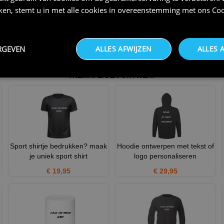
iken, stemt u in met alle cookies in overeenstemming met ons
Coo
RGEVEN
ALLES AFWIJZEN
ALLES 
THEMA:
EIGEN ONTWERP
e
Sport shirtje bedrukken? maak
Hoodie ontwerpen met tekst of
je uniek sport shirt
logo personaliseren
€ 19,95
€ 29,95