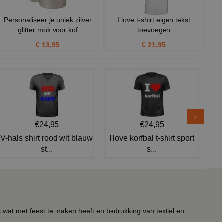
Personaliseer je uniek zilver
I love t-shirt eigen tekst
glitter mok voor kof
toevoegen
€ 13,95
€ 21,95
€24,95
€24,95
V-hals shirt rood wit blauw
I love korfbal t-shirt sport
st...
s...
s wat met feest te maken heeft en bedrukking van textiel en