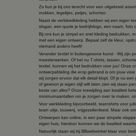
Zo kun je bij ons terecht voor een uitgebreid assor
mokken, tegeltjes, petjes, schorten.
Naast de verkleedkleding hebben wij een eigen text
slogan, een quote je bedrijfslogo, een naam, foto 
Bij ons kun je simpel en snel kleding bedrukken, mo
met een eigen ontwerp. Bepaal zelf de kleur, opdr
niemand anders heeft!
Verander textiel in buitengewone kunst - Wij zijn j
meesterwerken. Of het nu T-shirts, tassen, schorten
textiel, kunnen wij het bedrukken voor jou! Onze cr
ontwerpafdeling die erop gebrand is om jouw visie t
wij zorgen ervoor dat elk detail klopt. Of je nu ee
of gewoon je eigen stijl wilt laten zien wij staan
beste van alles? Onze toewijding aan kwaliteit be
minimumaantallen om je zorgen over te maken, omda
Voor werkkleding bijvoorbeeld, teamshirts voor jul
team uitje, touwerij, vrijgezellenfeest. Maar ook 
Ontwerpen kan online, in een paar simpele stappen,
eigen huis, hierdoor kunnen we de kwaliteit waarb
Natuurlijk staan wij bij BBwebwinkel klaar voor be