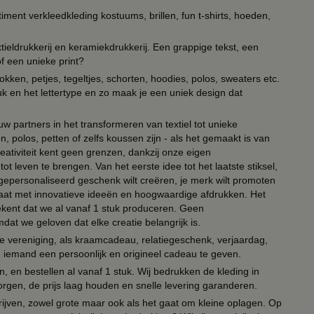
timent verkleedkleding kostuums, brillen, fun t-shirts, hoeden,
ieldrukkerij en keramiekdrukkerij. Een grappige tekst, een
of een unieke print?
kken, petjes, tegeltjes, schorten, hoodies, polos, sweaters etc.
uk en het lettertype en zo maak je een uniek design dat
ouw partners in het transformeren van textiel tot unieke
, polos, petten of zelfs koussen zijn - als het gemaakt is van
eativiteit kent geen grenzen, dankzij onze eigen
ot leven te brengen. Van het eerste idee tot het laatste stiksel,
n gepersonaliseerd geschenk wilt creëren, je merk wilt promoten
 paraat met innovatieve ideeën en hoogwaardige afdrukken. Het
tekent dat we al vanaf 1 stuk produceren. Geen
t we geloven dat elke creatie belangrijk is.
lie vereniging, als kraamcadeau, relatiegeschenk, verjaardag,
om iemand een persoonlijk en origineel cadeau te geven.
 en bestellen al vanaf 1 stuk. Wij bedrukken de kleding in
orgen, de prijs laag houden en snelle levering garanderen.
drijven, zowel grote maar ook als het gaat om kleine oplagen. Op