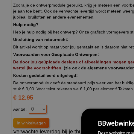
Zodra je de ontwerpmodule gebruikt, krijg je meteen een voorbeel
je aan toe bent. Ook de verwachte levertijd wordt meteen weer
jubilea, bruiloften en andere evenementen.
Hulp nodig?
Heb je hulp nodig bij het ontwerp? Onze grafisch vormgevers st
Uitsluiting van retourrecht:
Dit artikel wordt op maat voor jou gemaakt en is daarom niet
Voorwaarden voor Geüploade Ontwerpen:
De door jou geüploade designs of afbeeldingen mogen geen
wettelijke voorschriften.
(zie ook de algemene voorwaarde
Kosten gedetailleerd uitgelegd:
De ontwerpmodule geeft de standaard prijs weer van het huidige
stuk € 3,00. Voor tekst rekenen we € 1,00 per element! Teksten 
€ 12.95
Aantal :
BBwebwinkel
Verwachte leverdag bij je thuis :
Deze website maa