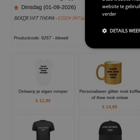
website te gebru
Dinsdag (01-09-2026)
verder
BEKIJK HET THEMA :
EIGEN ONTWERP
DETAILS WEE
Productcode: 9257 - bbweb
Ontwerp je eigen romper
Personaliseer glitter mok koffi
of thee mok ontwe
€ 11,95
€ 14,95