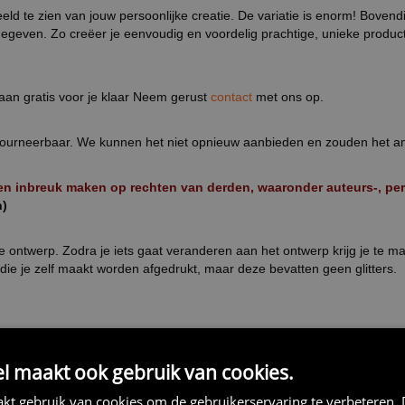
d te zien van jouw persoonlijke creatie. De variatie is enorm! Bovendien
gegeven. Zo creëer je eenvoudig en voordelig prachtige, unieke produc
aan gratis voor je klaar Neem gerust
contact
met ons op.
 retourneerbaar. We kunnen het niet opnieuw aanbieden en zouden het
 inbreuk maken op rechten van derden, waaronder auteurs-, perso
n)
 ontwerp. Zodra je iets gaat veranderen aan het ontwerp krijg je te m
die je zelf maakt worden afgedrukt, maar deze bevatten geen glitters.
 maakt ook gebruik van cookies.
kt gebruik van cookies om de gebruikerservaring te verbeteren.