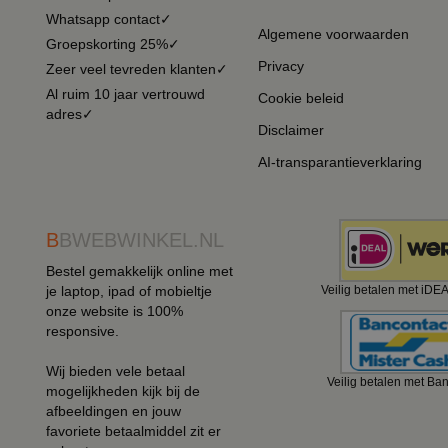
Whatsapp contact✓
Algemene voorwaarden
Groepskorting 25%✓
Privacy
Zeer veel tevreden klanten✓
Al ruim 10 jaar vertrouwd
Cookie beleid
adres✓
Disclaimer
AI-transparantieverklaring
B
BWEBWINKEL.NL
Bestel gemakkelijk online met
je laptop, ipad of mobieltje
Veilig betalen met iDE
onze website is 100%
responsive.
Wij bieden vele betaal
Veilig betalen met Ba
mogelijkheden kijk bij de
afbeeldingen en jouw
favoriete betaalmiddel zit er