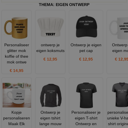
THEMA:
EIGEN ONTWERP
Personaliseer
ontwerp je
Ontwerp je eigen
Ontwerp 
glitter mok
eigen koksmuts
pet cap
eigen m
koffie of thee
€ 12,95
€ 12,95
€ 12,9
mok ontwe
€ 14,95
Kopje
Ontwerp je
Personaliseer je
personalise
personaliseren
eigen tshirt
eigen T-shirt
unieke V-ha
Maak Elk
lange mouw
Ontwerp en
shirt origin