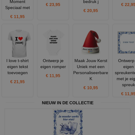
Moment
bedruk j
€ 23,95
€ 22,9
Speciaal met
€ 20,95
€ 11,95
I love t-shirt
Ontwerp je
Maak Jouw Kerst
Ontwerp 
eigen tekst
eigen romper
Uniek met een
eigen
toevoegen
Personaliseerbare
spreukent
€ 11,95
K
met je ei
€ 21,95
spreuk
€ 10,95
€ 11,9
NIEUW IN DE COLLECTIE