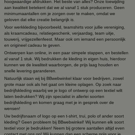
hoogwaardige afdrukken. Het beste van alles? Onze toewijding
aan kwaliteit betekent dat we al vanaf 1 stuk produceren. Geen
minimumaantallen om je zorgen over te maken, omdat we
geloven dat elke creatie belangrijk is.
Voor werkkleding bijvoorbeeld, teamshirts voor jullie vereniging,
als kraamcadeau, relatiegeschenk, verjaardag, team uitje,
touwerij, vrijgezellenfeest. Maar ook om iemand een persoonlijk
en origineel cadeau te geven.
Ontwerpen kan online, in een paar simpele stappen, en bestellen
al vanaf 1 stuk. Wij bedrukken de kleding in eigen huis, hierdoor
kunnen we de kwaliteit waarborgen, de prijs laag houden en
snelle levering garanderen.
Natuurlijk staan wij bij BBwebwinkel klaar voor bedrijven, zowel
grote maar ook als het gaat om kleine oplagen. Op zoek naar
bedrijfskleding waarbij we je logo of ontwerp op een textiel wilt
laten bedrukken? Wij zijn specialist in allerlei soorten
bedrijfskleding en komen graag met je in gesprek over de
wensen!
Uw bedrijfsnaam of logo op een t-shirt, trui, polo of ander soort
kleding? Geen probleem bij BBwebwinkel! Wij kunnen elk soort
textiel voor je bedrukken! Neem bij grotere aantallen altijd even
contact met ons op! Wij kunnen dan een scherpe prijs voor je