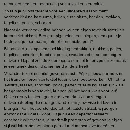
te maken heeft en bedrukking van textiel en keramiek!
Zo kun je bij ons terecht voor een uitgebreid assortiment
verkleedkleding kostuums, brillen, fun t-shirts, hoeden, mokken,
tegeltjes, petjes, schorten.
Naast de verkleedkleding hebben wij een eigen textieldrukkerij en
keramiekdrukkerij. Een grappige tekst, een slogan, een quote je
bedrijfslogo, een naam, foto of een unieke print?
Bij ons kun je simpel en snel kleding bedrukken, mokken, petjes,
tegeltjes, schorten, hoodies, polos, sweaters etc. met een eigen
ontwerp. Bepaal zelf de kleur, opdruk en het lettertype en zo maak
je een uniek design dat niemand anders heeft!
Verander textiel in buitengewone kunst - Wij zijn jouw partners in
het transformeren van textiel tot unieke meesterwerken. Of het nu
T-shirts, tassen, schorten, polos, petten of zelfs koussen zijn - als
het gemaakt is van textiel, kunnen wij het bedrukken voor jou!
Onze creativiteit kent geen grenzen, dankzij onze eigen
ontwerpafdeling die erop gebrand is om jouw visie tot leven te
brengen. Van het eerste idee tot het laatste stiksel, wij zorgen
ervoor dat elk detail klopt. Of je nu een gepersonaliseerd
geschenk wilt creëren, je merk wilt promoten of gewoon je eigen
stijl wilt laten zien wij staan paraat met innovatieve ideeën en