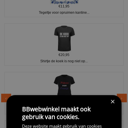
€11,95
Tegeltje voor opruimen kantine...
€20,95
Shirtje de koek is nog niet op...
×
€24,95
BBwebwinkel maakt ook
Dames v hals t-shirt prinses v...
gebruik van cookies.
Deze website maakt gebruik van cookies