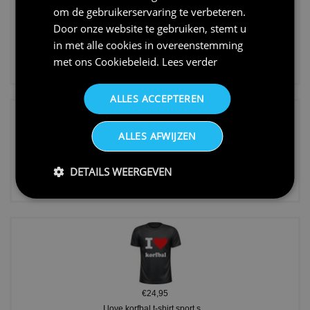
om de gebruikerservaring te verbeteren.
Door onze website te gebruiken, stemt u
in met alle cookies in overeenstemming
€24,95
met ons
Cookiebeleid
.
Lees verder
Koningsdag shirt heren v-hals ...
ALLES ACCEPTEREN
ALLES AFWIJZEN
DETAILS WEERGEVEN
€24,95
V-hals shirt rood wit blauw st...
€24,95
I love korfbal t-shirt sport s...