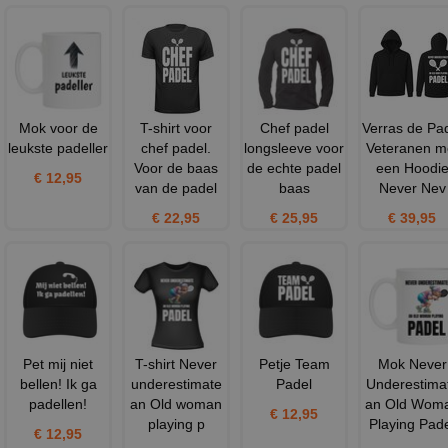
Mok voor de
T-shirt voor
Chef padel
Verras de Pa
leukste padeller
chef padel.
longsleeve voor
Veteranen m
Voor de baas
de echte padel
een Hoodi
€ 12,95
van de padel
baas
Never Nev
€ 22,95
€ 25,95
€ 39,95
Pet mij niet
T-shirt Never
Petje Team
Mok Never
bellen! Ik ga
underestimate
Padel
Underestima
padellen!
an Old woman
an Old Wom
€ 12,95
playing p
Playing Pad
€ 12,95