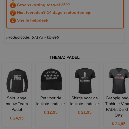
Groepskorting tot wel 25%!
Niet tevreden? 14 dagen retourtermijn
Snelle helpdesk
Productcode: 57173 - bbweb
THEMA:
PADEL
Shirt lange
Pet voor de
Shirtje voor de
Grappig pad
mouw Team
leukste padeller
leukste padeller
T-shirtje V-ha
Padel
PADELDE G
€ 12,95
€ 21,95
ÔK?
€ 24,95
€ 24,95