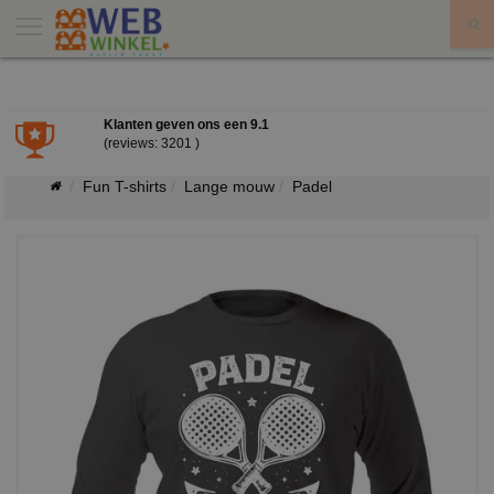
X
Klanten geven ons een
9.1
(reviews: 3201 )
Fun T-shirts
Lange mouw
Padel