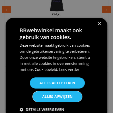
€24,95
Dames v hals t-shirt prinses v...
×
BBwebwinkel maakt ook
gebruik van cookies.
Deze website maakt gebruik van cookies
om de gebruikerservaring te verbeteren.
Door onze website te gebruiken, stemt u
€24,95
in met alle cookies in overeenstemming
Koningsdag shirt heren v-hals ...
met ons
Cookiebeleid
.
Lees verder
ALLES ACCEPTEREN
ALLES AFWIJZEN
€24,95
V-hals shirt rood wit blauw st...
DETAILS WEERGEVEN