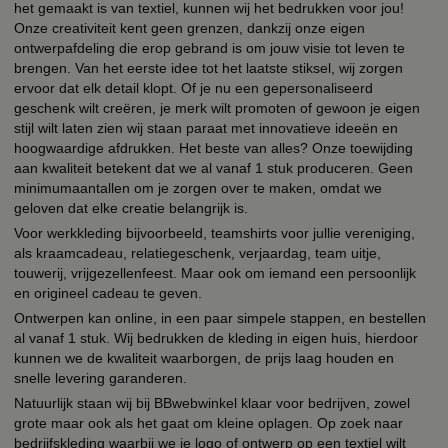
het gemaakt is van textiel, kunnen wij het bedrukken voor jou!
Onze creativiteit kent geen grenzen, dankzij onze eigen
ontwerpafdeling die erop gebrand is om jouw visie tot leven te
brengen. Van het eerste idee tot het laatste stiksel, wij zorgen
ervoor dat elk detail klopt. Of je nu een gepersonaliseerd
geschenk wilt creëren, je merk wilt promoten of gewoon je eigen
stijl wilt laten zien wij staan paraat met innovatieve ideeën en
hoogwaardige afdrukken. Het beste van alles? Onze toewijding
aan kwaliteit betekent dat we al vanaf 1 stuk produceren. Geen
minimumaantallen om je zorgen over te maken, omdat we
geloven dat elke creatie belangrijk is.
Voor werkkleding bijvoorbeeld, teamshirts voor jullie vereniging,
als kraamcadeau, relatiegeschenk, verjaardag, team uitje,
touwerij, vrijgezellenfeest. Maar ook om iemand een persoonlijk
en origineel cadeau te geven.
Ontwerpen kan online, in een paar simpele stappen, en bestellen
al vanaf 1 stuk. Wij bedrukken de kleding in eigen huis, hierdoor
kunnen we de kwaliteit waarborgen, de prijs laag houden en
snelle levering garanderen.
Natuurlijk staan wij bij BBwebwinkel klaar voor bedrijven, zowel
grote maar ook als het gaat om kleine oplagen. Op zoek naar
bedrijfskleding waarbij we je logo of ontwerp op een textiel wilt