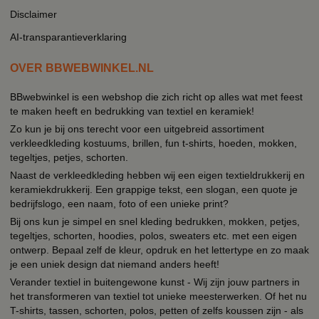
Disclaimer
AI-transparantieverklaring
OVER BBWEBWINKEL.NL
BBwebwinkel is een webshop die zich richt op alles wat met feest
te maken heeft en bedrukking van textiel en keramiek!
Zo kun je bij ons terecht voor een uitgebreid assortiment
verkleedkleding kostuums, brillen, fun t-shirts, hoeden, mokken,
tegeltjes, petjes, schorten.
Naast de verkleedkleding hebben wij een eigen textieldrukkerij en
keramiekdrukkerij. Een grappige tekst, een slogan, een quote je
bedrijfslogo, een naam, foto of een unieke print?
Bij ons kun je simpel en snel kleding bedrukken, mokken, petjes,
tegeltjes, schorten, hoodies, polos, sweaters etc. met een eigen
ontwerp. Bepaal zelf de kleur, opdruk en het lettertype en zo maak
je een uniek design dat niemand anders heeft!
Verander textiel in buitengewone kunst - Wij zijn jouw partners in
het transformeren van textiel tot unieke meesterwerken. Of het nu
T-shirts, tassen, schorten, polos, petten of zelfs koussen zijn - als