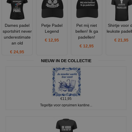
Dames padel
Petje Padel
Pet mij niet
Shirtje voor 
sportshirt never
Legend
bellen! Ik ga
leukste padel
underestimate
padellen!
€ 12,95
€ 21,95
an old
€ 12,95
€ 24,95
NIEUW IN DE COLLECTIE
€11,95
Tegeltje voor opruimen kantine...