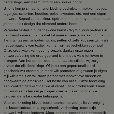
bedrijfslogo, een naam, foto of een unieke print?
Bij ons kun je simpel en snel kleding bedrukken, mokken, petjes,
tegeltjes, schorten, hoodies, polos, sweaters etc. met een eigen
ontwerp. Bepaal zelf de kleur, opdruk en het lettertype en zo maak
je een uniek design dat niemand anders heeft!
Verander textiel in buitengewone kunst - Wij zijn jouw partners in
het transformeren van textiel tot unieke meesterwerken. Of het nu
T-shirts, tassen, schorten, polos, petten of zelfs koussen zijn - als
het gemaakt is van textiel, kunnen wij het bedrukken voor jou!
Onze creativiteit kent geen grenzen, dankzij onze eigen
ontwerpafdeling die erop gebrand is om jouw visie tot leven te
brengen. Van het eerste idee tot het laatste stiksel, wij zorgen
ervoor dat elk detail klopt. Of je nu een gepersonaliseerd
geschenk wilt creëren, je merk wilt promoten of gewoon je eigen
stijl wilt laten zien wij staan paraat met innovatieve ideeën en
hoogwaardige afdrukken. Het beste van alles? Onze toewijding
aan kwaliteit betekent dat we al vanaf 1 stuk produceren. Geen
minimumaantallen om je zorgen over te maken, omdat we
geloven dat elke creatie belangrijk is.
Voor werkkleding bijvoorbeeld, teamshirts voor jullie vereniging,
als kraamcadeau, relatiegeschenk, verjaardag, team uitje,
touwerij, vrijgezellenfeest. Maar ook om iemand een persoonlijk