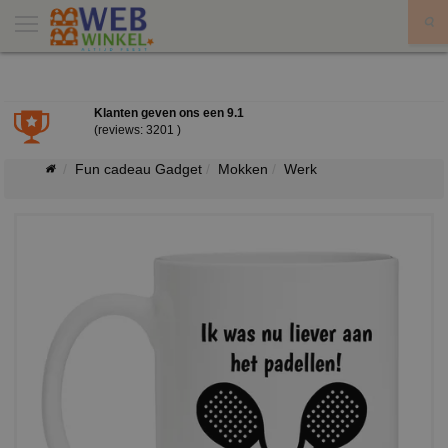
X
Klanten geven ons een
9.1
(reviews: 3201 )
Fun cadeau Gadget
Mokken
Werk