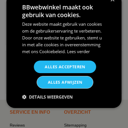
BBwebwinkel maakt ook
gebruik van cookies.
Deze website maakt gebruik van cookies
om de gebruikerservaring te verbeteren.
€24,95
Door onze website te gebruiken, stemt u
V-hals shirt rood wit blauw st...
in met alle cookies in overeenstemming
met ons
Cookiebeleid
.
Lees verder
ALLES ACCEPTEREN
ALLES AFWIJZEN
€24,95
I love korfbal t-shirt sport s...
DETAILS WEERGEVEN
SERVICE EN INFO
OVERZICHT
Reviews
Sitemapping