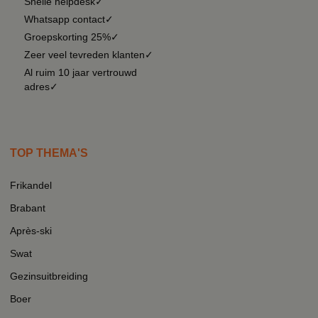
Snelle helpdesk✓
Whatsapp contact✓
Groepskorting 25%✓
Zeer veel tevreden klanten✓
Al ruim 10 jaar vertrouwd
adres✓
TOP THEMA'S
Frikandel
Brabant
Après-ski
Swat
Gezinsuitbreiding
Boer