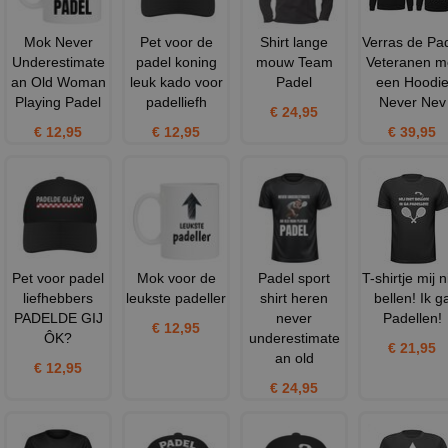
Mok Never
Pet voor de
Shirt lange
Verras de Pa
Underestimate
padel koning
mouw Team
Veteranen m
an Old Woman
leuk kado voor
Padel
een Hoodi
Playing Padel
padelliefh
Never Nev
€ 24,95
€ 12,95
€ 12,95
€ 39,95
Pet voor padel
Mok voor de
Padel sport
T-shirtje mij n
liefhebbers
leukste padeller
shirt heren
bellen! Ik g
PADELDE GIJ
never
Padellen!
€ 12,95
ÔK?
underestimate
€ 21,95
an old
€ 12,95
€ 24,95