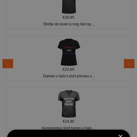
€20,95
Shirtje de koek is nog niet op...
€24,95
Dames v hals t-shirt prinses v...
€24,95
Koningsdag shirt heren v-hals ...
×