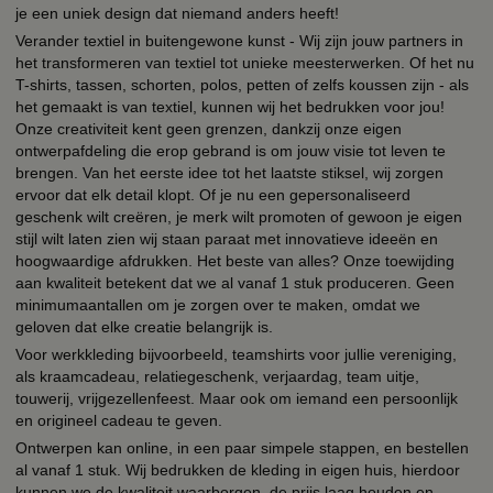
je een uniek design dat niemand anders heeft!
Verander textiel in buitengewone kunst - Wij zijn jouw partners in
het transformeren van textiel tot unieke meesterwerken. Of het nu
T-shirts, tassen, schorten, polos, petten of zelfs koussen zijn - als
het gemaakt is van textiel, kunnen wij het bedrukken voor jou!
Onze creativiteit kent geen grenzen, dankzij onze eigen
ontwerpafdeling die erop gebrand is om jouw visie tot leven te
brengen. Van het eerste idee tot het laatste stiksel, wij zorgen
ervoor dat elk detail klopt. Of je nu een gepersonaliseerd
geschenk wilt creëren, je merk wilt promoten of gewoon je eigen
stijl wilt laten zien wij staan paraat met innovatieve ideeën en
hoogwaardige afdrukken. Het beste van alles? Onze toewijding
aan kwaliteit betekent dat we al vanaf 1 stuk produceren. Geen
minimumaantallen om je zorgen over te maken, omdat we
geloven dat elke creatie belangrijk is.
Voor werkkleding bijvoorbeeld, teamshirts voor jullie vereniging,
als kraamcadeau, relatiegeschenk, verjaardag, team uitje,
touwerij, vrijgezellenfeest. Maar ook om iemand een persoonlijk
en origineel cadeau te geven.
Ontwerpen kan online, in een paar simpele stappen, en bestellen
al vanaf 1 stuk. Wij bedrukken de kleding in eigen huis, hierdoor
kunnen we de kwaliteit waarborgen, de prijs laag houden en