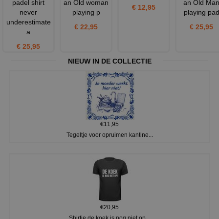
padel shirt
an Old woman
an Old Ma
€ 12,95
never
playing p
playing pa
underestimate
€ 22,95
€ 25,95
a
€ 25,95
NIEUW IN DE COLLECTIE
€11,95
Tegeltje voor opruimen kantine...
€20,95
Shirtje de koek is nog niet op...