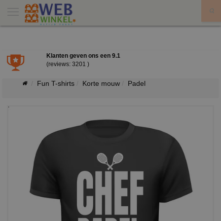
X
Klanten geven ons een
9.1
(reviews: 3201 )
Fun T-shirts
Korte mouw
Padel