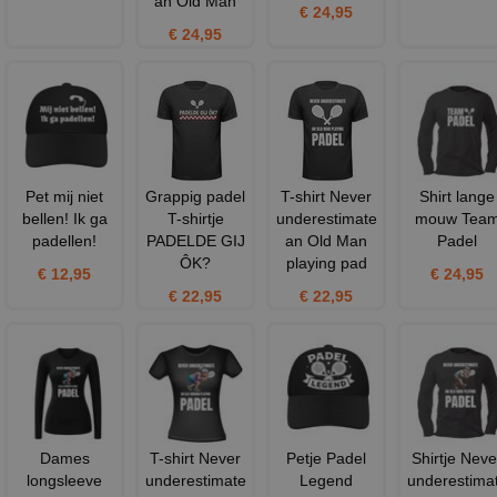
an Old Man
€ 24,95
€ 24,95
Pet mij niet
Grappig padel
T-shirt Never
Shirt lange
bellen! Ik ga
T-shirtje
underestimate
mouw Tea
padellen!
PADELDE GIJ
an Old Man
Padel
ÔK?
playing pad
€ 12,95
€ 24,95
€ 22,95
€ 22,95
Dames
T-shirt Never
Petje Padel
Shirtje Neve
longsleeve
underestimate
Legend
underestima