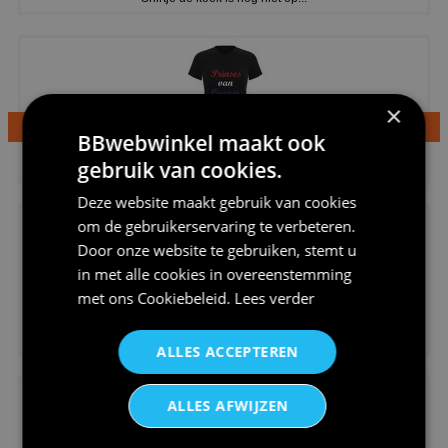
×
BBwebwinkel maakt ook
€24,95
gebruik van cookies.
Dames v hals t-shirt prinses v...
Deze website maakt gebruik van cookies
om de gebruikerservaring te verbeteren.
Door onze website te gebruiken, stemt u
in met alle cookies in overeenstemming
met ons
Cookiebeleid
.
Lees verder
€24,95
Koningsdag shirt heren v-hals ...
ALLES ACCEPTEREN
ALLES AFWIJZEN