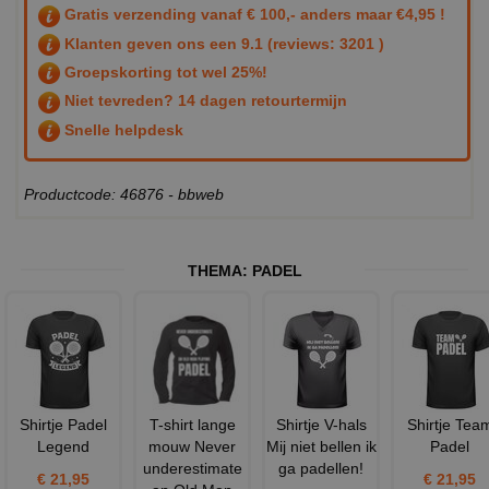
Gratis verzending vanaf € 100,- anders maar €4,95 !
Klanten geven ons een
9.1
(reviews: 3201 )
Groepskorting tot wel 25%!
Niet tevreden? 14 dagen retourtermijn
Snelle helpdesk
Productcode: 46876 - bbweb
THEMA:
PADEL
Shirtje Padel
T-shirt lange
Shirtje V-hals
Shirtje Tea
Legend
mouw Never
Mij niet bellen ik
Padel
underestimate
ga padellen!
€ 21,95
€ 21,95