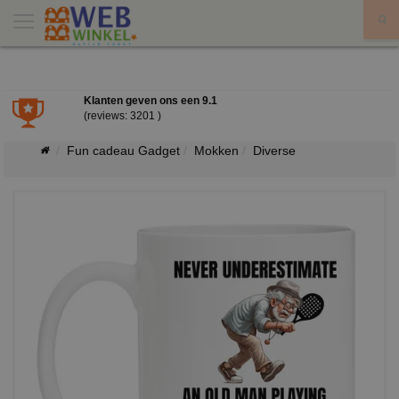
X
Klanten geven ons een
9.1
(reviews: 3201 )
Fun cadeau Gadget
Mokken
Diverse