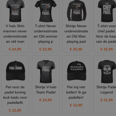
V hals Shirt
T-shirt Never
Shirtje Never
T-shirt voor
mannen never
underestimate
underestimate
chef padel.
underestimate
an Old woman
an Old Man
Voor de baa
an old man
playing p
playing pad
van de pade
€ 24,95
€ 22,95
€ 25,95
€ 22,95
Pet voor de
Shirtje V-hals
Pet mij niet
Shirtje Pade
padel koning
Team Padel
bellen! Ik ga
Legend
leuk kado voor
padellen!
€ 24,95
€ 21,95
padelliefh
€ 12,95
€ 12,95