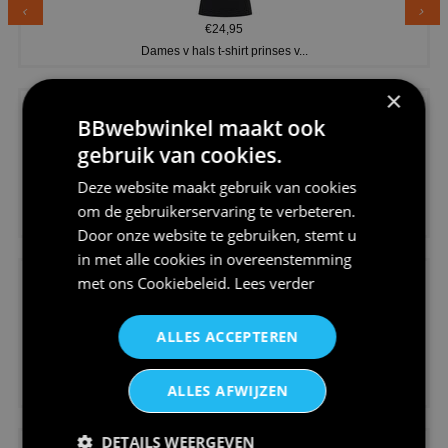
€24,95
Dames v hals t-shirt prinses v...
×
BBwebwinkel maakt ook
gebruik van cookies.
Deze website maakt gebruik van cookies
€24,95
om de gebruikerservaring te verbeteren.
Koningsdag shirt heren v-hals ...
Door onze website te gebruiken, stemt u
in met alle cookies in overeenstemming
met ons
Cookiebeleid
.
Lees verder
ALLES ACCEPTEREN
€24,95
ALLES AFWIJZEN
V-hals shirt rood wit blauw st...
DETAILS WEERGEVEN