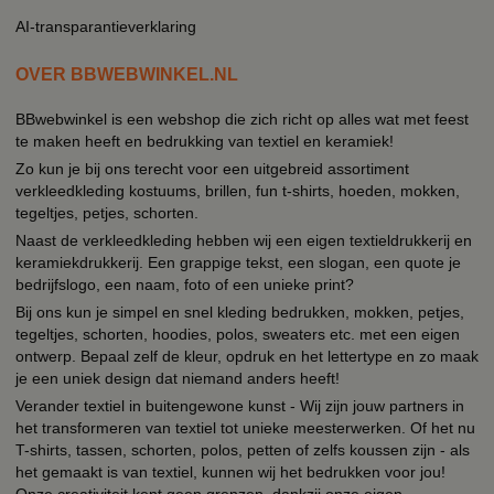
AI-transparantieverklaring
OVER BBWEBWINKEL.NL
BBwebwinkel is een webshop die zich richt op alles wat met feest
te maken heeft en bedrukking van textiel en keramiek!
Zo kun je bij ons terecht voor een uitgebreid assortiment
verkleedkleding kostuums, brillen, fun t-shirts, hoeden, mokken,
tegeltjes, petjes, schorten.
Naast de verkleedkleding hebben wij een eigen textieldrukkerij en
keramiekdrukkerij. Een grappige tekst, een slogan, een quote je
bedrijfslogo, een naam, foto of een unieke print?
Bij ons kun je simpel en snel kleding bedrukken, mokken, petjes,
tegeltjes, schorten, hoodies, polos, sweaters etc. met een eigen
ontwerp. Bepaal zelf de kleur, opdruk en het lettertype en zo maak
je een uniek design dat niemand anders heeft!
Verander textiel in buitengewone kunst - Wij zijn jouw partners in
het transformeren van textiel tot unieke meesterwerken. Of het nu
T-shirts, tassen, schorten, polos, petten of zelfs koussen zijn - als
het gemaakt is van textiel, kunnen wij het bedrukken voor jou!