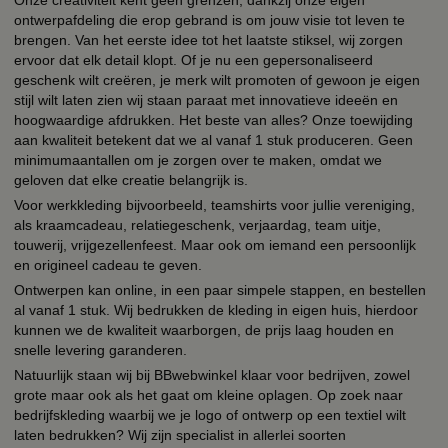
Onze creativiteit kent geen grenzen, dankzij onze eigen
ontwerpafdeling die erop gebrand is om jouw visie tot leven te
brengen. Van het eerste idee tot het laatste stiksel, wij zorgen
ervoor dat elk detail klopt. Of je nu een gepersonaliseerd
geschenk wilt creëren, je merk wilt promoten of gewoon je eigen
stijl wilt laten zien wij staan paraat met innovatieve ideeën en
hoogwaardige afdrukken. Het beste van alles? Onze toewijding
aan kwaliteit betekent dat we al vanaf 1 stuk produceren. Geen
minimumaantallen om je zorgen over te maken, omdat we
geloven dat elke creatie belangrijk is.
Voor werkkleding bijvoorbeeld, teamshirts voor jullie vereniging,
als kraamcadeau, relatiegeschenk, verjaardag, team uitje,
touwerij, vrijgezellenfeest. Maar ook om iemand een persoonlijk
en origineel cadeau te geven.
Ontwerpen kan online, in een paar simpele stappen, en bestellen
al vanaf 1 stuk. Wij bedrukken de kleding in eigen huis, hierdoor
kunnen we de kwaliteit waarborgen, de prijs laag houden en
snelle levering garanderen.
Natuurlijk staan wij bij BBwebwinkel klaar voor bedrijven, zowel
grote maar ook als het gaat om kleine oplagen. Op zoek naar
bedrijfskleding waarbij we je logo of ontwerp op een textiel wilt
laten bedrukken? Wij zijn specialist in allerlei soorten