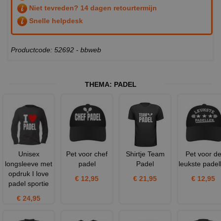
Niet tevreden? 14 dagen retourtermijn
Snelle helpdesk
Productcode: 52692 - bbweb
THEMA:
PADEL
Unisex
Pet voor chef
Shirtje Team
Pet voor d
longsleeve met
padel
Padel
leukste padel
opdruk I love
€ 12,95
€ 21,95
€ 12,95
padel sportie
€ 24,95