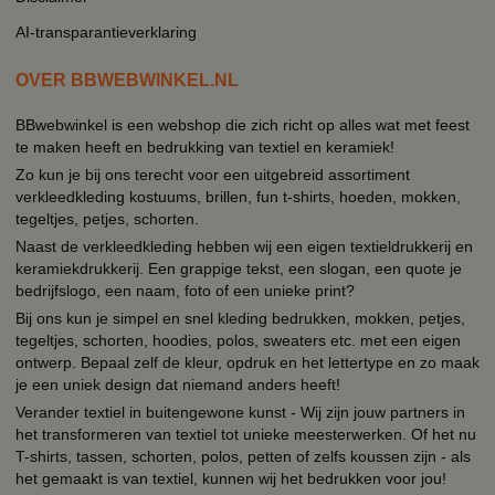
AI-transparantieverklaring
OVER BBWEBWINKEL.NL
BBwebwinkel is een webshop die zich richt op alles wat met feest
te maken heeft en bedrukking van textiel en keramiek!
Zo kun je bij ons terecht voor een uitgebreid assortiment
verkleedkleding kostuums, brillen, fun t-shirts, hoeden, mokken,
tegeltjes, petjes, schorten.
Naast de verkleedkleding hebben wij een eigen textieldrukkerij en
keramiekdrukkerij. Een grappige tekst, een slogan, een quote je
bedrijfslogo, een naam, foto of een unieke print?
Bij ons kun je simpel en snel kleding bedrukken, mokken, petjes,
tegeltjes, schorten, hoodies, polos, sweaters etc. met een eigen
ontwerp. Bepaal zelf de kleur, opdruk en het lettertype en zo maak
je een uniek design dat niemand anders heeft!
Verander textiel in buitengewone kunst - Wij zijn jouw partners in
het transformeren van textiel tot unieke meesterwerken. Of het nu
T-shirts, tassen, schorten, polos, petten of zelfs koussen zijn - als
het gemaakt is van textiel, kunnen wij het bedrukken voor jou!