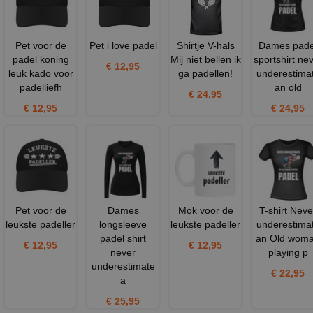
Pet voor de
Pet i love padel
Shirtje V-hals
Dames pade
padel koning
Mij niet bellen ik
sportshirt ne
€ 12,95
leuk kado voor
ga padellen!
underestima
padelliefh
an old
€ 24,95
€ 12,95
€ 24,95
Pet voor de
Dames
Mok voor de
T-shirt Neve
leukste padeller
longsleeve
leukste padeller
underestima
padel shirt
an Old wom
€ 12,95
€ 12,95
never
playing p
underestimate
€ 22,95
a
€ 25,95