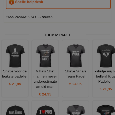
Snelle helpdesk
Productcode: 57415 - bbweb
THEMA:
PADEL
Shirtje voor de
V hals Shirt
Shirtje V-hals
T-shirtje mij n
leukste padeller
mannen never
Team Padel
bellen! Ik g
underestimate
Padellen!
€ 21,95
€ 24,95
an old man
€ 21,95
€ 24,95