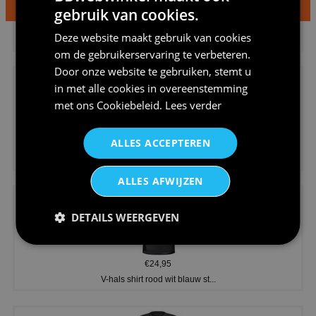
gebruik van cookies.
€24,95
Deze website maakt gebruik van cookies
Dames v hals t-shirt prinses v...
om de gebruikerservaring te verbeteren.
Door onze website te gebruiken, stemt u
in met alle cookies in overeenstemming
met ons
Cookiebeleid
.
Lees verder
ALLES ACCEPTEREN
€24,95
Koningsdag shirt heren v-hals ...
ALLES AFWIJZEN
DETAILS WEERGEVEN
€24,95
V-hals shirt rood wit blauw st...