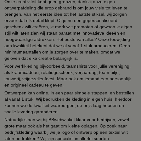
Onze creativiteit kent geen grenzen, dankzij onze eigen
ontwerpafdeling die erop gebrand is om jouw visie tot leven te
brengen. Van het eerste idee tot het laatste stiksel, wij zorgen
ervoor dat elk detail klopt. Of je nu een gepersonaliseerd
geschenk wilt creëren, je merk wilt promoten of gewoon je eigen
stijl wilt laten zien wij staan paraat met innovatieve ideeën en
hoogwaardige afdrukken. Het beste van alles? Onze toewijding
aan kwaliteit betekent dat we al vanaf 1 stuk produceren. Geen
minimumaantallen om je zorgen over te maken, omdat we
geloven dat elke creatie belangrijk is.
Voor werkkleding bijvoorbeeld, teamshirts voor jullie vereniging,
als kraamcadeau, relatiegeschenk, verjaardag, team uitje,
touwerij, vrijgezellenfeest. Maar ook om iemand een persoonlijk
en origineel cadeau te geven.
Ontwerpen kan online, in een paar simpele stappen, en bestellen
al vanaf 1 stuk. Wij bedrukken de kleding in eigen huis, hierdoor
kunnen we de kwaliteit waarborgen, de prijs laag houden en
snelle levering garanderen.
Natuurlijk staan wij bij BBwebwinkel klaar voor bedrijven, zowel
grote maar ook als het gaat om kleine oplagen. Op zoek naar
bedrijfskleding waarbij we je logo of ontwerp op een textiel wilt
laten bedrukken? Wij zijn specialist in allerlei soorten