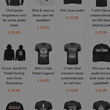
Chef padel
Mok ik was nu
Pet i love padel
T-shirt Neve
longsleeve voor
liever aan het
underestima
€ 12,95
de echte padel
padellen!
an Old Ma
baas
playing pa
€ 12,95
€ 25,95
€ 22,95
Kroon Jezelf tot
Shirt v-hals
V hals Shirt
Pet voor d
Padel Koning
Padel Legend
mannen never
padel konin
met Onze
underestimate
leuk kado vo
€ 24,95
Exclusieve
an old man
padelliefh
€ 39,95
€ 24,95
€ 12,95