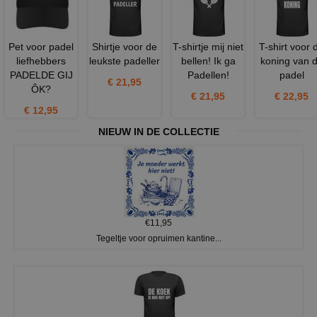
Pet voor padel
Shirtje voor de
T-shirtje mij niet
T-shirt voor 
liefhebbers
leukste padeller
bellen! Ik ga
koning van 
PADELDE GIJ
Padellen!
padel
€ 21,95
ÔK?
€ 21,95
€ 22,95
€ 12,95
NIEUW IN DE COLLECTIE
€11,95
Tegeltje voor opruimen kantine...