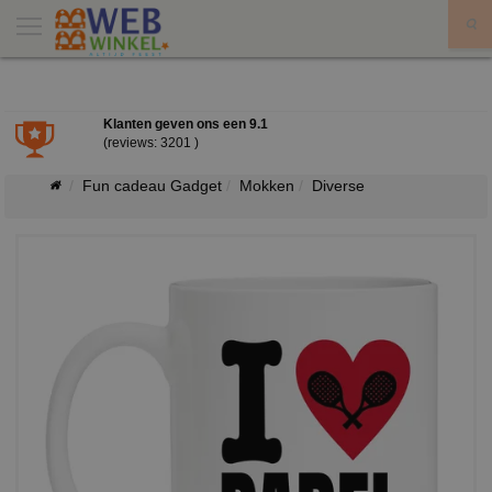
X
Klanten geven ons een
9.1
(reviews: 3201 )
Fun cadeau Gadget
Mokken
Diverse