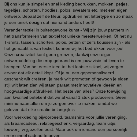
Bij ons kun je simpel en snel kleding bedrukken, mokken, petjes,
tegeltjes, schorten, hoodies, polos, sweaters etc. met een eigen
ontwerp. Bepaal zelf de kleur, opdruk en het lettertype en zo maak
je een uniek design dat niemand anders heeft!
Verander textiel in buitengewone kunst - Wij zijn jouw partners in
het transformeren van textiel tot unieke meesterwerken. Of het nu
T-shirts, tassen, schorten, polos, petten of zelfs koussen zijn - als
het gemaakt is van textiel, kunnen wij het bedrukken voor jou!
Onze creativiteit kent geen grenzen, dankzij onze eigen
ontwerpafdeling die erop gebrand is om jouw visie tot leven te
brengen. Van het eerste idee tot het laatste stiksel, wij zorgen
ervoor dat elk detail klopt. Of je nu een gepersonaliseerd
geschenk wilt creëren, je merk wilt promoten of gewoon je eigen
stijl wilt laten zien wij staan paraat met innovatieve ideeën en
hoogwaardige afdrukken. Het beste van alles? Onze toewijding
aan kwaliteit betekent dat we al vanaf 1 stuk produceren. Geen
minimumaantallen om je zorgen over te maken, omdat we
geloven dat elke creatie belangrijk is.
Voor werkkleding bijvoorbeeld, teamshirts voor jullie vereniging,
als kraamcadeau, relatiegeschenk, verjaardag, team uitje,
touwerij, vrijgezellenfeest. Maar ook om iemand een persoonlijk
en origineel cadeau te geven.