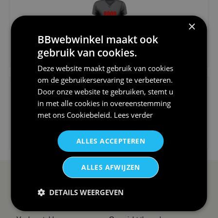
×
BBwebwinkel maakt ook
€24,95
gebruik van cookies.
V-hals shirt rood wit blauw st...
Deze website maakt gebruik van cookies
om de gebruikerservaring te verbeteren.
Door onze website te gebruiken, stemt u
in met alle cookies in overeenstemming
met ons
Cookiebeleid
.
Lees verder
€24,95
ALLES ACCEPTEREN
I love korfbal t-shirt sport s...
ALLES AFWIJZEN
SERVICE EN INFO
OVERZICHT
DETAILS WEERGEVEN
Reviews
Sitemapping