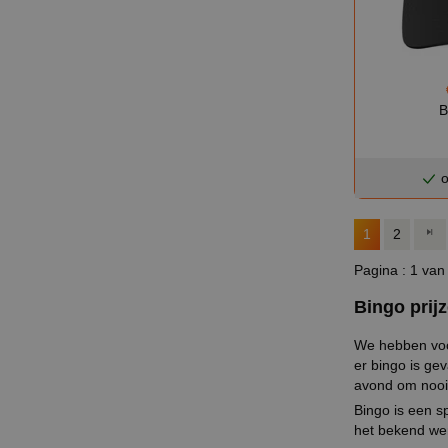
B
o
1
2
Pagina : 1 van
Bingo prij
We hebben voor
er bingo is gev
avond om nooit
Bingo is een s
het bekend wer