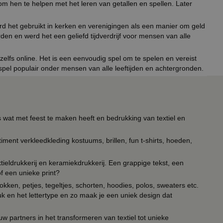
 om hen te helpen met het leren van getallen en spellen. Later
d het gebruikt in kerken en verenigingen als een manier om geld
den en werd het een geliefd tijdverdrijf voor mensen van alle
elfs online. Het is een eenvoudig spel om te spelen en vereist
spel populair onder mensen van alle leeftijden en achtergronden.
s wat met feest te maken heeft en bedrukking van textiel en
timent verkleedkleding kostuums, brillen, fun t-shirts, hoeden,
ieldrukkerij en keramiekdrukkerij. Een grappige tekst, een
of een unieke print?
kken, petjes, tegeltjes, schorten, hoodies, polos, sweaters etc.
uk en het lettertype en zo maak je een uniek design dat
ouw partners in het transformeren van textiel tot unieke