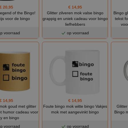
€ 20,95
€ 14,95
Legend of the Bingo!
Glitter zilveren mok valse bingo
Bingo gl
ijs voor de bingo
grappig en uniek cadeau voor bingo
tekst f
liefhebbers
voo
p voorraad
op voorraad
€ 14,95
€ 14,95
mok goud met glitter
Foute bingo mok witte bingo Vakjes
Glitte
et humor cadeau voor
mok met aangevinkt bingo
Bingo 
ty en bingo
p voorraad
op voorraad