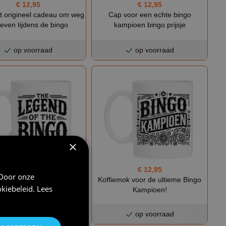
€ 12,95
€ 12,95
t origineel cadeau om weg
Cap voor een echte bingo
geven tijdens de bingo
kampioen bingo prijsje
op voorraad
op voorraad
×
€ 12,95
€ 12,95
 Door onze
k The Legend of the Bingo!
Koffiemok voor de ultieme Bingo
kiebeleid
.
Lees
Kampioen!
op voorraad
op voorraad