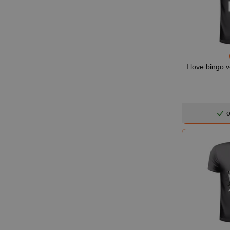
I love bingo 
o