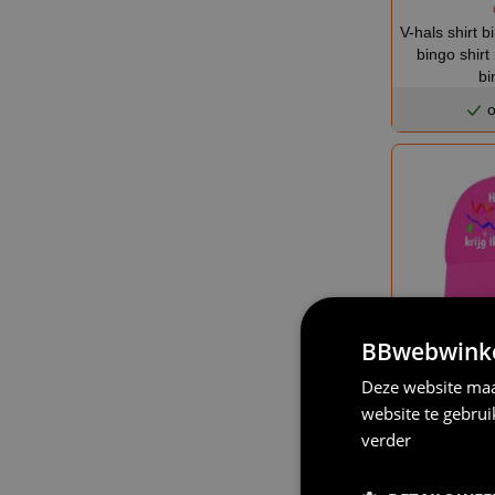
V-hals shirt b
bingo shirt
bi
o
BBwebwinkel
Deze website maa
Grappige pet
website te gebru
verder
o