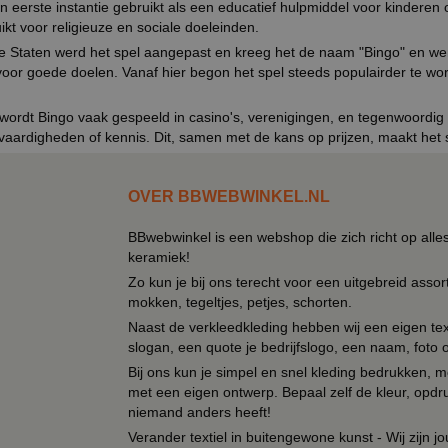
in eerste instantie gebruikt als een educatief hulpmiddel voor kinderen
ikt voor religieuze en sociale doeleinden.
e Staten werd het spel aangepast en kreeg het de naam "Bingo" en wer
voor goede doelen. Vanaf hier begon het spel steeds populairder te wor
ordt Bingo vaak gespeeld in casino's, verenigingen, en tegenwoordig z
vaardigheden of kennis. Dit, samen met de kans op prijzen, maakt het 
OVER BBWEBWINKEL.NL
BBwebwinkel is een webshop die zich richt op alle
keramiek!
Zo kun je bij ons terecht voor een uitgebreid assor
mokken, tegeltjes, petjes, schorten.
Naast de verkleedkleding hebben wij een eigen text
slogan, een quote je bedrijfslogo, een naam, foto 
Bij ons kun je simpel en snel kleding bedrukken, mo
met een eigen ontwerp. Bepaal zelf de kleur, opdr
niemand anders heeft!
Verander textiel in buitengewone kunst - Wij zijn j