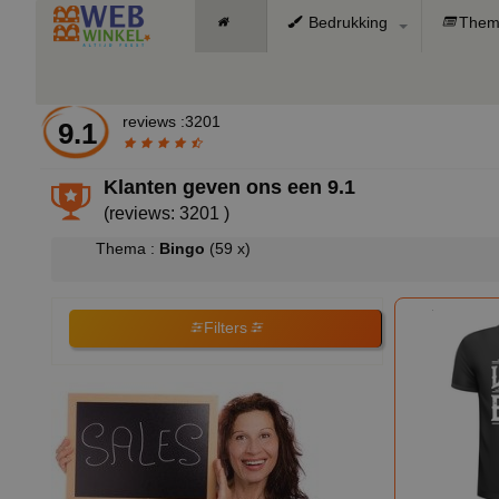
Bedrukking
Them
reviews :3201
9.1
Klanten geven ons een
9.1
(reviews: 3201 )
Thema :
Bingo
(59 x)
Filters