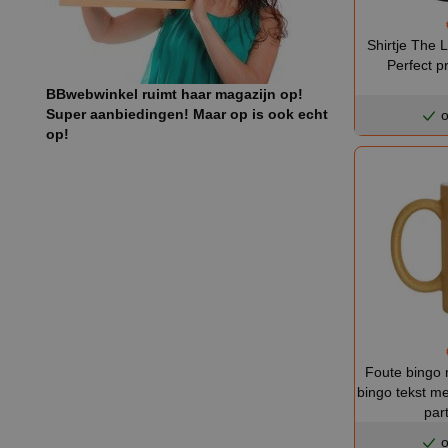
Shirtje The 
Perfect pr
BBwebwinkel ruimt haar magazijn op!
Super aanbiedingen! Maar op is ook echt
o
op!
Foute bingo 
bingo tekst m
par
o