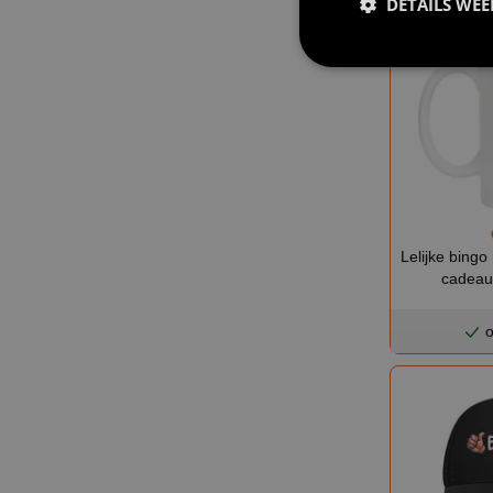
DETAILS WE
Lelijke bingo
cadeau 
o