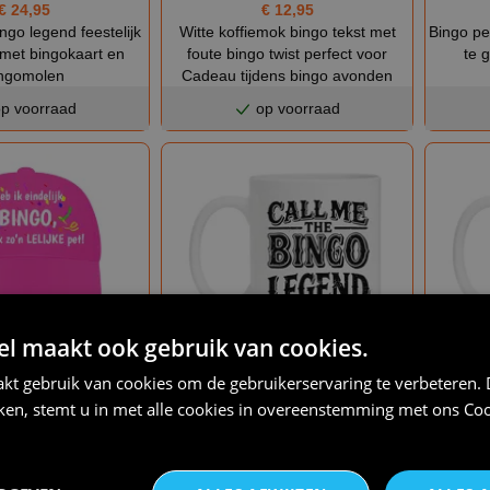
€ 24,95
€ 12,95
ingo legend feestelijk
Witte koffiemok bingo tekst met
Bingo pe
 met bingokaart en
foute bingo twist perfect voor
te 
ngomolen
Cadeau tijdens bingo avonden
p voorraad
op voorraad
 maakt ook gebruik van cookies.
€ 12,95
€ 12,95
kt gebruik van cookies om de gebruikerservaring te verbeteren.
 met tekst voor een
Koffiemok Call Me the Bingo
Koffiemo
iken, stemt u in met alle cookies in overeenstemming met ons
Coo
bingo
Legend leuk prijsje voor de bingo
p voorraad
op voorraad