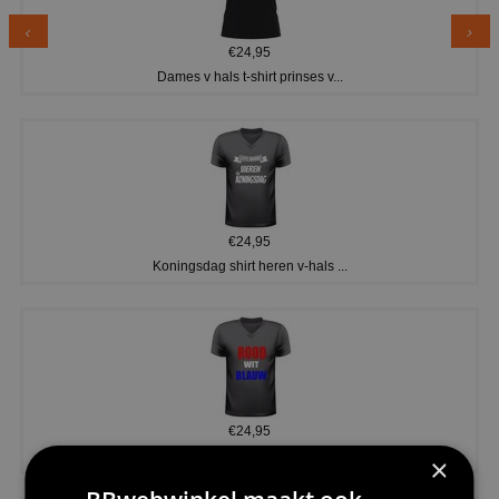
€24,95
Dames v hals t-shirt prinses v...
€24,95
Koningsdag shirt heren v-hals ...
€24,95
V-hals shirt rood wit blauw st...
×