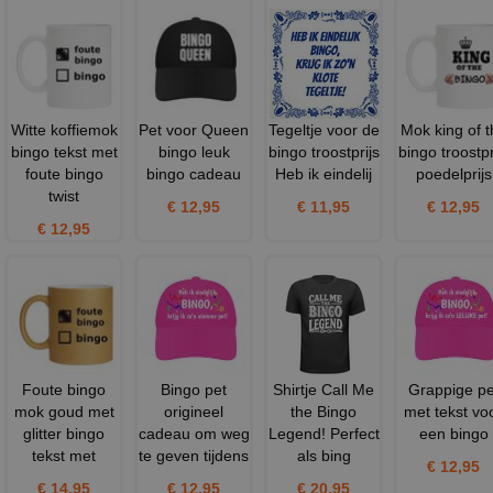
Witte koffiemok
Pet voor Queen
Tegeltje voor de
Mok king of t
bingo tekst met
bingo leuk
bingo troostprijs
bingo troostpr
foute bingo
bingo cadeau
Heb ik eindelij
poedelprijs
twist
€ 12,95
€ 11,95
€ 12,95
€ 12,95
Foute bingo
Bingo pet
Shirtje Call Me
Grappige pe
mok goud met
origineel
the Bingo
met tekst vo
glitter bingo
cadeau om weg
Legend! Perfect
een bingo
tekst met
te geven tijdens
als bing
€ 12,95
€ 14,95
€ 12,95
€ 20,95