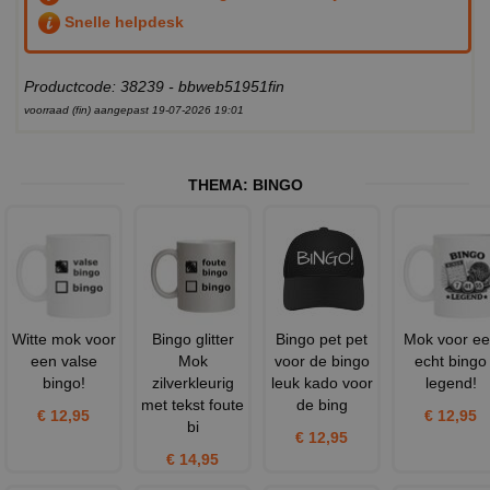
Snelle helpdesk
Productcode: 38239 - bbweb51951fin
voorraad (fin) aangepast 19-07-2026 19:01
THEMA:
BINGO
Witte mok voor
Bingo glitter
Bingo pet pet
Mok voor e
een valse
Mok
voor de bingo
echt bingo
bingo!
zilverkleurig
leuk kado voor
legend!
met tekst foute
de bing
€ 12,95
€ 12,95
bi
€ 12,95
€ 14,95