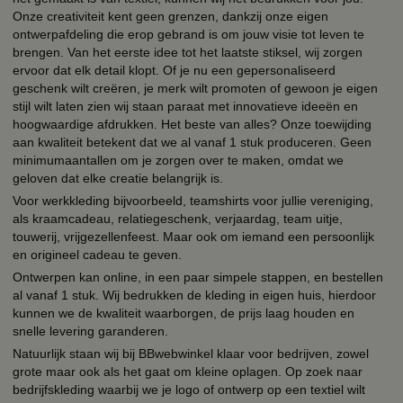
Onze creativiteit kent geen grenzen, dankzij onze eigen
ontwerpafdeling die erop gebrand is om jouw visie tot leven te
brengen. Van het eerste idee tot het laatste stiksel, wij zorgen
ervoor dat elk detail klopt. Of je nu een gepersonaliseerd
geschenk wilt creëren, je merk wilt promoten of gewoon je eigen
stijl wilt laten zien wij staan paraat met innovatieve ideeën en
hoogwaardige afdrukken. Het beste van alles? Onze toewijding
aan kwaliteit betekent dat we al vanaf 1 stuk produceren. Geen
minimumaantallen om je zorgen over te maken, omdat we
geloven dat elke creatie belangrijk is.
Voor werkkleding bijvoorbeeld, teamshirts voor jullie vereniging,
als kraamcadeau, relatiegeschenk, verjaardag, team uitje,
touwerij, vrijgezellenfeest. Maar ook om iemand een persoonlijk
en origineel cadeau te geven.
Ontwerpen kan online, in een paar simpele stappen, en bestellen
al vanaf 1 stuk. Wij bedrukken de kleding in eigen huis, hierdoor
kunnen we de kwaliteit waarborgen, de prijs laag houden en
snelle levering garanderen.
Natuurlijk staan wij bij BBwebwinkel klaar voor bedrijven, zowel
grote maar ook als het gaat om kleine oplagen. Op zoek naar
bedrijfskleding waarbij we je logo of ontwerp op een textiel wilt