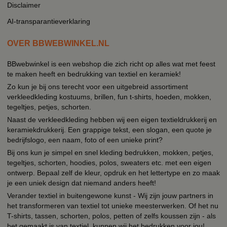
Disclaimer
AI-transparantieverklaring
OVER BBWEBWINKEL.NL
BBwebwinkel is een webshop die zich richt op alles wat met feest
te maken heeft en bedrukking van textiel en keramiek!
Zo kun je bij ons terecht voor een uitgebreid assortiment
verkleedkleding kostuums, brillen, fun t-shirts, hoeden, mokken,
tegeltjes, petjes, schorten.
Naast de verkleedkleding hebben wij een eigen textieldrukkerij en
keramiekdrukkerij. Een grappige tekst, een slogan, een quote je
bedrijfslogo, een naam, foto of een unieke print?
Bij ons kun je simpel en snel kleding bedrukken, mokken, petjes,
tegeltjes, schorten, hoodies, polos, sweaters etc. met een eigen
ontwerp. Bepaal zelf de kleur, opdruk en het lettertype en zo maak
je een uniek design dat niemand anders heeft!
Verander textiel in buitengewone kunst - Wij zijn jouw partners in
het transformeren van textiel tot unieke meesterwerken. Of het nu
T-shirts, tassen, schorten, polos, petten of zelfs koussen zijn - als
het gemaakt is van textiel, kunnen wij het bedrukken voor jou!