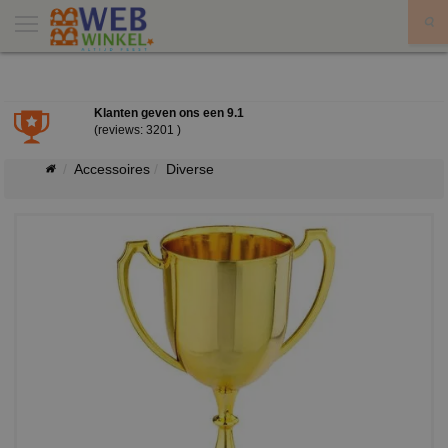
X
Klanten geven ons een
9.1
(reviews: 3201 )
Accessoires
Diverse