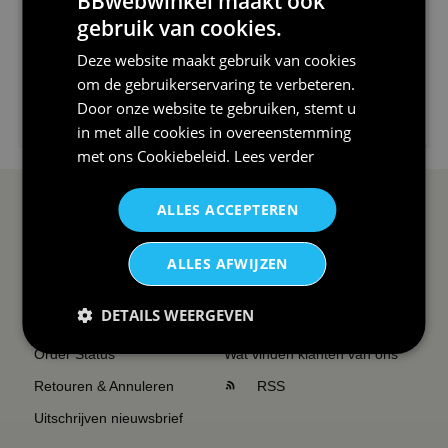
BBwebwinkel maakt ook
gebruik van cookies.
Deze website maakt gebruik van cookies
om de gebruikerservaring te verbeteren.
Door onze website te gebruiken, stemt u
€24,95
in met alle cookies in overeenstemming
I love korfbal t-shirt sport s...
met ons
Cookiebeleid
.
Lees verder
ALLES ACCEPTEREN
SERVICE EN INFO
OVERZICHT
Reviews
Sitemapping
ALLES AFWIJZEN
Veel gestelde vragen
Overzicht thema's
DETAILS WEERGEVEN
Contact
Overzicht rubrieken
Order Status
Wat vinden klanten van ons
Retouren & Annuleren
RSS
Uitschrijven nieuwsbrief