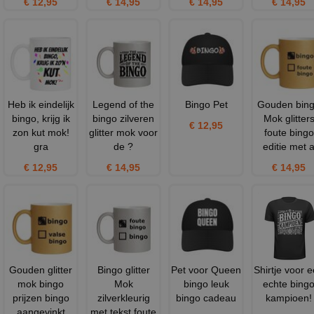
€ 12,95
€ 14,95
€ 14,95
€ 14,95
Heb ik eindelijk
Legend of the
Bingo Pet
Gouden bin
bingo, krijg ik
bingo zilveren
Mok glitter
€ 12,95
zon kut mok!
glitter mok voor
foute bingo
gra
de ?
editie met 
€ 12,95
€ 14,95
€ 14,95
Gouden glitter
Bingo glitter
Pet voor Queen
Shirtje voor 
mok bingo
Mok
bingo leuk
echte bing
prijzen bingo
zilverkleurig
bingo cadeau
kampioen!
aangevinkt
met tekst foute