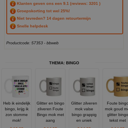
Klanten geven ons een
9.1
(reviews: 3201 )
Groepskorting tot wel 25%!
Niet tevreden? 14 dagen retourtermijn
Snelle helpdesk
Productcode: 57353 - bbweb
THEMA:
BINGO
Heb ik eindelijk
Glitter en bingo
Glitter zilveren
Foute bing
bingo, krijg ik
zilveren Foute
mok valse
mok goud m
zon stomme
Bingo mok met
bingo grappig
glitter bing
mok!
aang
en uniek
tekst met