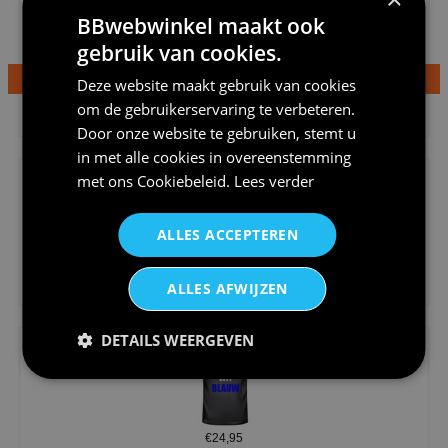
BBwebwinkel maakt ook
gebruik van cookies.
Deze website maakt gebruik van cookies
€24,95
om de gebruikerservaring te verbeteren.
Dames v hals t-shirt prinses v...
Door onze website te gebruiken, stemt u
in met alle cookies in overeenstemming
met ons
Cookiebeleid
.
Lees verder
ALLES ACCEPTEREN
€24,95
ALLES AFWIJZEN
Koningsdag shirt heren v-hals ...
DETAILS WEERGEVEN
€24,95