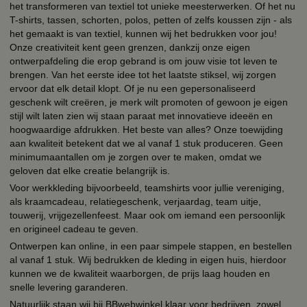
het transformeren van textiel tot unieke meesterwerken. Of het nu
T-shirts, tassen, schorten, polos, petten of zelfs koussen zijn - als
het gemaakt is van textiel, kunnen wij het bedrukken voor jou!
Onze creativiteit kent geen grenzen, dankzij onze eigen
ontwerpafdeling die erop gebrand is om jouw visie tot leven te
brengen. Van het eerste idee tot het laatste stiksel, wij zorgen
ervoor dat elk detail klopt. Of je nu een gepersonaliseerd
geschenk wilt creëren, je merk wilt promoten of gewoon je eigen
stijl wilt laten zien wij staan paraat met innovatieve ideeën en
hoogwaardige afdrukken. Het beste van alles? Onze toewijding
aan kwaliteit betekent dat we al vanaf 1 stuk produceren. Geen
minimumaantallen om je zorgen over te maken, omdat we
geloven dat elke creatie belangrijk is.
Voor werkkleding bijvoorbeeld, teamshirts voor jullie vereniging,
als kraamcadeau, relatiegeschenk, verjaardag, team uitje,
touwerij, vrijgezellenfeest. Maar ook om iemand een persoonlijk
en origineel cadeau te geven.
Ontwerpen kan online, in een paar simpele stappen, en bestellen
al vanaf 1 stuk. Wij bedrukken de kleding in eigen huis, hierdoor
kunnen we de kwaliteit waarborgen, de prijs laag houden en
snelle levering garanderen.
Natuurlijk staan wij bij BBwebwinkel klaar voor bedrijven, zowel