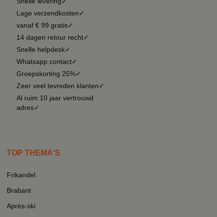
Snelle levering✓
Lage verzendkosten✓
vanaf € 99 gratis✓
14 dagen retour recht✓
Snelle helpdesk✓
Whatsapp contact✓
Groepskorting 25%✓
Zeer veel tevreden klanten✓
Al ruim 10 jaar vertrouwd
adres✓
TOP THEMA'S
Frikandel
Brabant
Après-ski