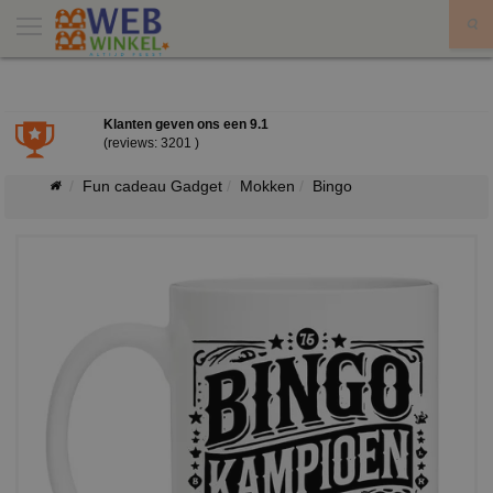
X
Klanten geven ons een
9.1
(reviews: 3201 )
Fun cadeau Gadget
Mokken
Bingo