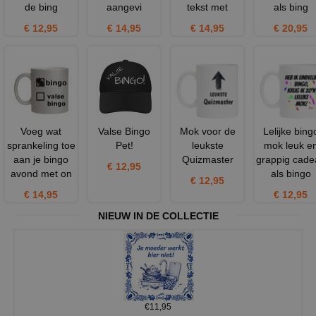
de bing
aangevi
tekst met
als bing
€ 12,95
€ 14,95
€ 14,95
€ 20,95
Voeg wat
Valse Bingo
Mok voor de
Lelijke bing
sprankeling toe
Pet!
leukste
mok leuk e
aan je bingo
Quizmaster
grappig cade
€ 12,95
avond met on
als bingo
€ 12,95
€ 14,95
€ 12,95
NIEUW IN DE COLLECTIE
€11,95