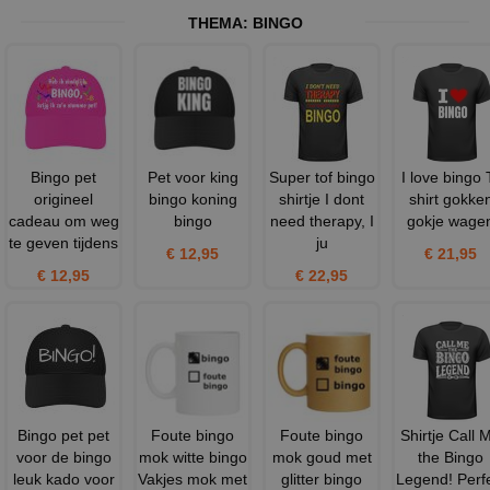
THEMA:
BINGO
Bingo pet
Pet voor king
Super tof bingo
I love bingo 
origineel
bingo koning
shirtje I dont
shirt gokke
cadeau om weg
bingo
need therapy, I
gokje wage
te geven tijdens
ju
€ 12,95
€ 21,95
€ 12,95
€ 22,95
Bingo pet pet
Foute bingo
Foute bingo
Shirtje Call 
voor de bingo
mok witte bingo
mok goud met
the Bingo
leuk kado voor
Vakjes mok met
glitter bingo
Legend! Perf