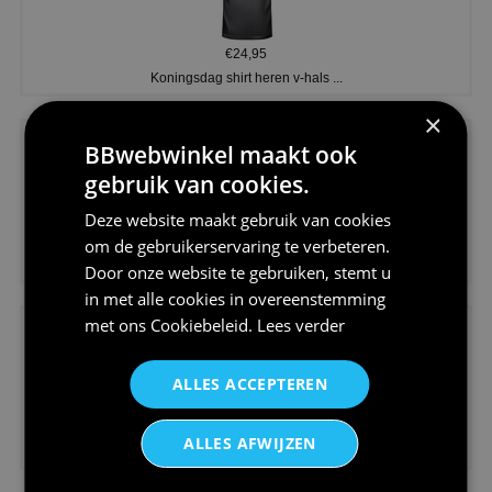
€24,95
Koningsdag shirt heren v-hals ...
×
BBwebwinkel maakt ook
gebruik van cookies.
Deze website maakt gebruik van cookies
€24,95
om de gebruikerservaring te verbeteren.
V-hals shirt rood wit blauw st...
Door onze website te gebruiken, stemt u
in met alle cookies in overeenstemming
met ons
Cookiebeleid
.
Lees verder
ALLES ACCEPTEREN
€24,95
ALLES AFWIJZEN
I love korfbal t-shirt sport s...