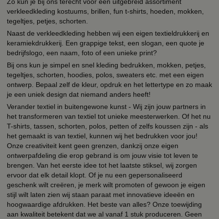
Zo kun je bij ons terecht voor een uitgebreid assortiment
verkleedkleding kostuums, brillen, fun t-shirts, hoeden, mokken,
tegeltjes, petjes, schorten.
Naast de verkleedkleding hebben wij een eigen textieldrukkerij en
keramiekdrukkerij. Een grappige tekst, een slogan, een quote je
bedrijfslogo, een naam, foto of een unieke print?
Bij ons kun je simpel en snel kleding bedrukken, mokken, petjes,
tegeltjes, schorten, hoodies, polos, sweaters etc. met een eigen
ontwerp. Bepaal zelf de kleur, opdruk en het lettertype en zo maak
je een uniek design dat niemand anders heeft!
Verander textiel in buitengewone kunst - Wij zijn jouw partners in
het transformeren van textiel tot unieke meesterwerken. Of het nu
T-shirts, tassen, schorten, polos, petten of zelfs koussen zijn - als
het gemaakt is van textiel, kunnen wij het bedrukken voor jou!
Onze creativiteit kent geen grenzen, dankzij onze eigen
ontwerpafdeling die erop gebrand is om jouw visie tot leven te
brengen. Van het eerste idee tot het laatste stiksel, wij zorgen
ervoor dat elk detail klopt. Of je nu een gepersonaliseerd
geschenk wilt creëren, je merk wilt promoten of gewoon je eigen
stijl wilt laten zien wij staan paraat met innovatieve ideeën en
hoogwaardige afdrukken. Het beste van alles? Onze toewijding
aan kwaliteit betekent dat we al vanaf 1 stuk produceren. Geen