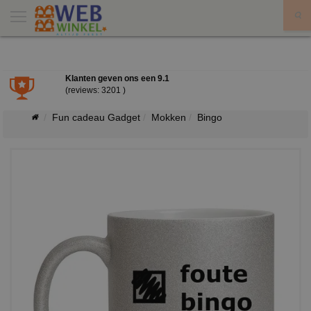
X
Klanten geven ons een
9.1
(reviews: 3201 )
Fun cadeau Gadget
Mokken
Bingo