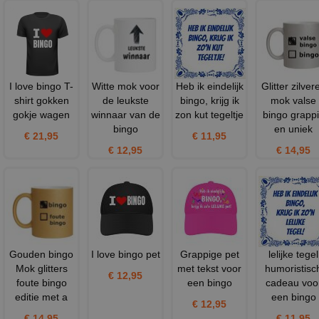
I love bingo T-
Witte mok voor
Heb ik eindelijk
Glitter zilver
shirt gokken
de leukste
bingo, krijg ik
mok valse
gokje wagen
winnaar van de
zon kut tegeltje
bingo grapp
bingo
en uniek
€ 21,95
€ 11,95
€ 12,95
€ 14,95
Gouden bingo
I love bingo pet
Grappige pet
lelijke tegel
Mok glitters
met tekst voor
humoristisc
€ 12,95
foute bingo
een bingo
cadeau voo
editie met a
een bingo
€ 12,95
€ 14,95
€ 11,95