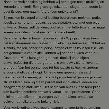
Naast de verkleedkleding hebben wij een eigen textieldrukkerij en
keramiekdrukkerij. Een grappige tekst, een slogan, een quote je
bedrijfslogo, een naam, foto of een unieke print?
Bij ons kun je simpel en snel kleding bedrukken, mokken, petjes,
tegeltjes, schorten, hoodies, polos, sweaters etc. met een eigen
ontwerp. Bepaal zelf de kleur, opdruk en het lettertype en zo maak
je een uniek design dat niemand anders heeft!
Verander textiel in buitengewone kunst - Wij zijn jouw partners in
het transformeren van textiel tot unieke meesterwerken. Of het nu
T-shirts, tassen, schorten, polos, petten of zelfs koussen zijn - als
het gemaakt is van textiel, kunnen wij het bedrukken voor jou!
Onze creativiteit kent geen grenzen, dankzij onze eigen
ontwerpafdeling die erop gebrand is om jouw visie tot leven te
brengen. Van het eerste idee tot het laatste stiksel, wij zorgen
ervoor dat elk detail klopt. Of je nu een gepersonaliseerd
geschenk wilt creëren, je merk wilt promoten of gewoon je eigen
stijl wilt laten zien wij staan paraat met innovatieve ideeën en
hoogwaardige afdrukken. Het beste van alles? Onze toewijding
aan kwaliteit betekent dat we al vanaf 1 stuk produceren. Geen
minimumaantallen om je zorgen over te maken, omdat we
geloven dat elke creatie belangrijk is.
Voor werkkleding bijvoorbeeld, teamshirts voor jullie vereniging,