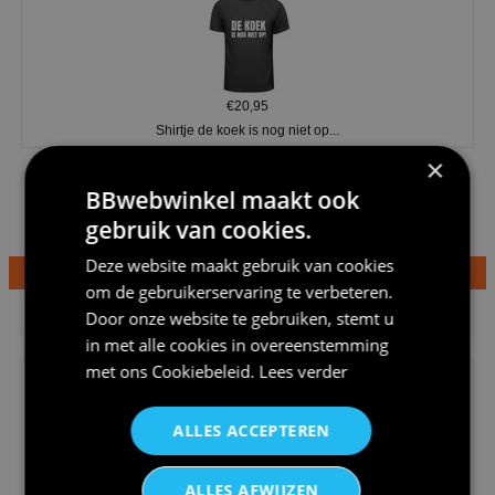
€20,95
Shirtje de koek is nog niet op...
×
BBwebwinkel maakt ook
gebruik van cookies.
Deze website maakt gebruik van cookies
om de gebruikerservaring te verbeteren.
€24,95
Door onze website te gebruiken, stemt u
Dames v hals t-shirt prinses v...
in met alle cookies in overeenstemming
met ons
Cookiebeleid
.
Lees verder
ALLES ACCEPTEREN
€24,95
ALLES AFWIJZEN