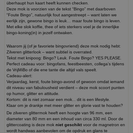
überhaupt hun kaart heeft kunnen checken.
Deze mok is voorzien van de tekst “Bingo” met daarboven
“Foute Bingo”, natuurlijk fout aangestreept – want laten we
eerlijk zijn, gewone bingo is leuk… maar foute bingo is leven.
Met elke slok koffie, thee of iets sterkers voel je de innerlijke
bingo-koning(in) in jezelf ontwaken.
Waarom jij (of je favoriete bingovriend) deze mok nodig hebt:
Zilveren glitterlook – want subtiel is overrated.
Tekst met knipoog: Bingo? Leuk. Foute Bingo? YES PLEASE.
Perfect cadeau voor: bingofans, feestbeesten, collega’s tijdens
de VrijMiBo of die ene tante die altijd vals speelt.
Cadeau-alert:
Verjaardag, kerst, foute bingo-avond of gewoon omdat iemand
dit niveau van fabulousheid verdient – deze mok scoort punten
op humor, glitter en attitude.
Kortom: dit is niet zomaar een mok... dit is een lifestyle.
Klaar om je drankje met meer glitter en glorie vast te houden?
De zilveren glittermok heeft een hoogte van 96 mm, een
diameter van 80 mm en een inhoud van circa 330 ml. Door de
glittercoating is deze mok
niet geschikt
voor de magnetron en
wordt handwas aanbevolen om de opdruk en glans te