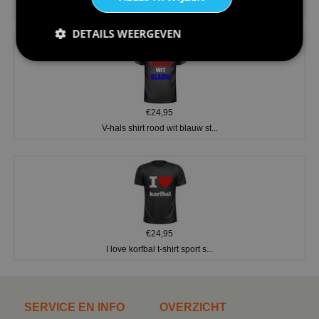
Koningsdag shirt heren v-hals ...
DETAILS WEERGEVEN
€24,95
V-hals shirt rood wit blauw st...
€24,95
I love korfbal t-shirt sport s...
SERVICE EN INFO
OVERZICHT