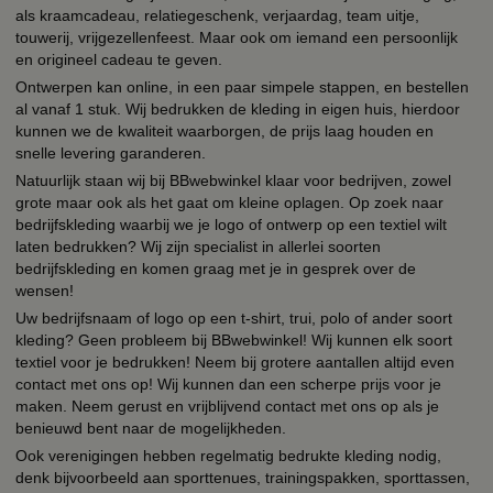
als kraamcadeau, relatiegeschenk, verjaardag, team uitje,
touwerij, vrijgezellenfeest. Maar ook om iemand een persoonlijk
en origineel cadeau te geven.
Ontwerpen kan online, in een paar simpele stappen, en bestellen
al vanaf 1 stuk. Wij bedrukken de kleding in eigen huis, hierdoor
kunnen we de kwaliteit waarborgen, de prijs laag houden en
snelle levering garanderen.
Natuurlijk staan wij bij BBwebwinkel klaar voor bedrijven, zowel
grote maar ook als het gaat om kleine oplagen. Op zoek naar
bedrijfskleding waarbij we je logo of ontwerp op een textiel wilt
laten bedrukken? Wij zijn specialist in allerlei soorten
bedrijfskleding en komen graag met je in gesprek over de
wensen!
Uw bedrijfsnaam of logo op een t-shirt, trui, polo of ander soort
kleding? Geen probleem bij BBwebwinkel! Wij kunnen elk soort
textiel voor je bedrukken! Neem bij grotere aantallen altijd even
contact met ons op! Wij kunnen dan een scherpe prijs voor je
maken. Neem gerust en vrijblijvend contact met ons op als je
benieuwd bent naar de mogelijkheden.
Ook verenigingen hebben regelmatig bedrukte kleding nodig,
denk bijvoorbeeld aan sporttenues, trainingspakken, sporttassen,