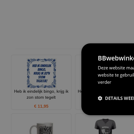
BBwebwinkel
Deze website maa
website te gebru
verder
Heb ik eindelijk bingo, krijg ik
Heb ik eindelijk bingo, krijg ik
zon stom tegelt
zon stomme mok!
DETAILS WE
€ 11,95
€ 12,95