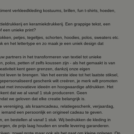
timent verkleedkleding kostuums, brillen, fun t-shirts, hoeden,
ieldrukkerij en keramiekdrukkerij. Een grappige tekst, een
of een unieke print?
kken, petjes, tegeltjes, schorten, hoodies, polos, sweaters etc.
uk en het lettertype en zo maak je een uniek design dat
ouw partners in het transformeren van textiel tot unieke
, polos, petten of zelfs koussen zijn - als het gemaakt is van
eativiteit kent geen grenzen, dankzij onze eigen
ot leven te brengen. Van het eerste idee tot het laatste stiksel,
n gepersonaliseerd geschenk wilt creëren, je merk wilt promoten
 paraat met innovatieve ideeën en hoogwaardige afdrukken. Het
tekent dat we al vanaf 1 stuk produceren. Geen
t we geloven dat elke creatie belangrijk is.
lie vereniging, als kraamcadeau, relatiegeschenk, verjaardag,
om iemand een persoonlijk en origineel cadeau te geven.
 en bestellen al vanaf 1 stuk. Wij bedrukken de kleding in
orgen, de prijs laag houden en snelle levering garanderen.
drijven, zowel grote maar ook als het gaat om kleine oplagen. Op