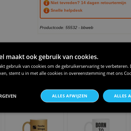
Niet tevreden? 14 dagen retourtermijn
Snelle helpdesk
Productcode: 55532 - bbweb
THEMA:
BINGO
 maakt ook gebruik van cookies.
kt gebruik van cookies om de gebruikerservaring te verbeteren.
iken, stemt u in met alle cookies in overeenstemming met ons
Coo
Bingo kampioen mok in
Tegeltje winnen verveelt nooit
gouden glitters met vintage
kampioen
ERGEVEN
ALLES AFWIJZEN
ALLES 
€ 14,95
€ 11,95