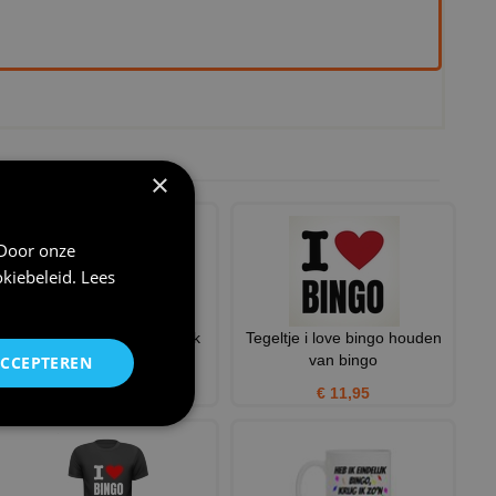
×
 Door onze
kiebeleid
.
Lees
Pet voor Queen bingo leuk
Tegeltje i love bingo houden
bingo cadeau
van bingo
ACCEPTEREN
€ 12,95
€ 11,95