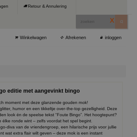
ragen
Retour & Annulering
X
Winkelwagen
Afrekenen
inloggen
go editie met aangevinkt bingo
isch moment met deze glanzende gouden mok!
itter, humor en een tikkeltje over-the-top gezelligheid. Deze
uden look én de speelse tekst “Foute Bingo”. Het hoogtepunt?
 élke ronde wint – zelfs voordat het spel begint.
go-diva van de vriendengroep, een hilarische prijs voor jullie
 wat extra flair wilt geven – deze mok is een instant