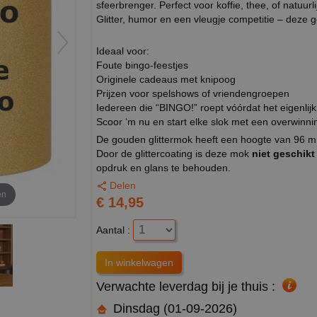
sfeerbrenger. Perfect voor koffie, thee, of natuur
Glitter, humor en een vleugje competitie – deze
Ideaal voor:
Foute bingo-feestjes
Originele cadeaus met knipoog
Prijzen voor spelshows of vriendengroepen
Iedereen die “BINGO!” roept vóórdat het eigenlij
Scoor ‘m nu en start elke slok met een overwinni
De gouden glittermok heeft een hoogte van 96 m
Door de glittercoating is deze mok
niet geschikt
opdruk en glans te behouden.
Delen
en
€ 14,95
Aantal :
Verwachte leverdag bij je thuis :
Dinsdag (01-09-2026)