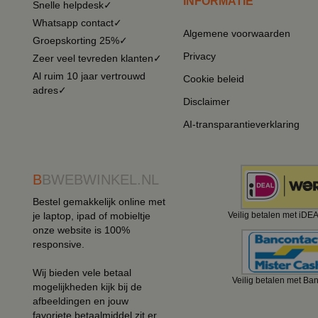
INFORMATIE
Snelle helpdesk✓
Whatsapp contact✓
Algemene voorwaarden
Groepskorting 25%✓
Privacy
Zeer veel tevreden klanten✓
Al ruim 10 jaar vertrouwd
Cookie beleid
adres✓
Disclaimer
AI-transparantieverklaring
B
BWEBWINKEL.NL
Bestel gemakkelijk online met
je laptop, ipad of mobieltje
Veilig betalen met iDE
onze website is 100%
responsive.
Wij bieden vele betaal
Veilig betalen met Ba
mogelijkheden kijk bij de
afbeeldingen en jouw
favoriete betaalmiddel zit er