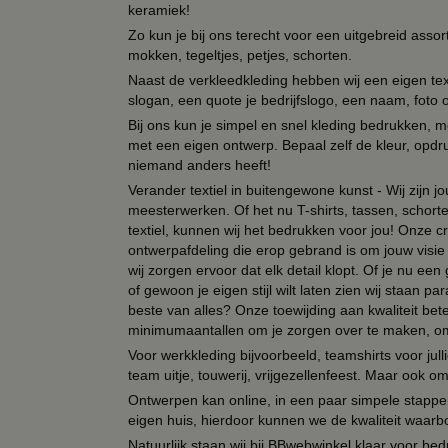
keramiek!
Zo kun je bij ons terecht voor een uitgebreid assor
mokken, tegeltjes, petjes, schorten.
Naast de verkleedkleding hebben wij een eigen text
slogan, een quote je bedrijfslogo, een naam, foto 
Bij ons kun je simpel en snel kleding bedrukken, mo
met een eigen ontwerp. Bepaal zelf de kleur, opdr
niemand anders heeft!
Verander textiel in buitengewone kunst - Wij zijn j
meesterwerken. Of het nu T-shirts, tassen, schorten
textiel, kunnen wij het bedrukken voor jou! Onze cr
ontwerpafdeling die erop gebrand is om jouw visie t
wij zorgen ervoor dat elk detail klopt. Of je nu ee
of gewoon je eigen stijl wilt laten zien wij staan
beste van alles? Onze toewijding aan kwaliteit be
minimumaantallen om je zorgen over te maken, omda
Voor werkkleding bijvoorbeeld, teamshirts voor jul
team uitje, touwerij, vrijgezellenfeest. Maar ook 
Ontwerpen kan online, in een paar simpele stappen,
eigen huis, hierdoor kunnen we de kwaliteit waarb
Natuurlijk staan wij bij BBwebwinkel klaar voor be