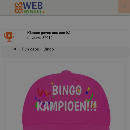
X
Klanten geven ons een
9.1
(reviews: 3201 )
Fun caps
Bingo