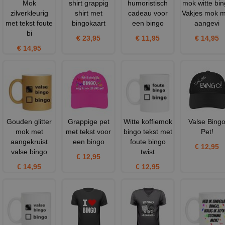
Mok
shirt grappig
humoristisch
mok witte bi
zilverkleurig
shirt met
cadeau voor
Vakjes mok m
met tekst foute
bingokaart
een bingo
aangevi
bi
€ 23,95
€ 11,95
€ 14,95
€ 14,95
Gouden glitter
Grappige pet
Witte koffiemok
Valse Bing
mok met
met tekst voor
bingo tekst met
Pet!
aangekruist
een bingo
foute bingo
€ 12,95
valse bingo
twist
€ 12,95
€ 14,95
€ 12,95