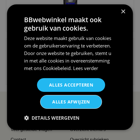
×
BBwebwinkel maakt ook
€24,95
gebruik van cookies.
V-hals shirt rood wit blauw st...
Deze website maakt gebruik van cookies
om de gebruikerservaring te verbeteren.
Door onze website te gebruiken, stemt u
in met alle cookies in overeenstemming
met ons
Cookiebeleid
.
Lees verder
€24,95
I love korfbal t-shirt sport s...
ALLES ACCEPTEREN
ALLES AFWIJZEN
SERVICE EN INFO
OVERZICHT
DETAILS WEERGEVEN
Reviews
Sitemapping
Veel gestelde vragen
Overzicht thema's
Contact
Overzicht rubrieken