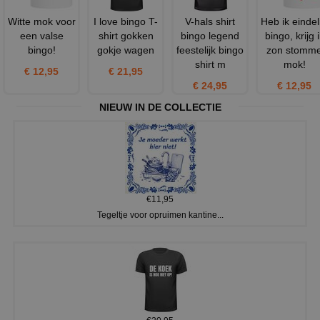
Witte mok voor
I love bingo T-
V-hals shirt
Heb ik eindeli
een valse
shirt gokken
bingo legend
bingo, krijg i
bingo!
gokje wagen
feestelijk bingo
zon stomm
shirt m
mok!
€ 12,95
€ 21,95
€ 24,95
€ 12,95
NIEUW IN DE COLLECTIE
€11,95
Tegeltje voor opruimen kantine...