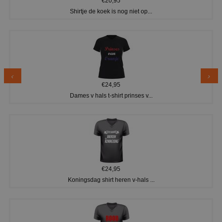
€20,95
Shirtje de koek is nog niet op...
€24,95
Dames v hals t-shirt prinses v...
€24,95
Koningsdag shirt heren v-hals ...