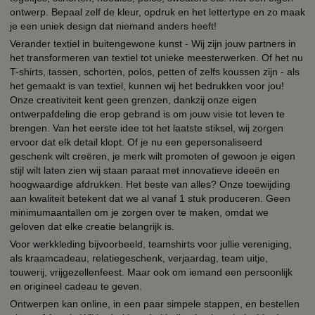
ontwerp. Bepaal zelf de kleur, opdruk en het lettertype en zo maak
je een uniek design dat niemand anders heeft!
Verander textiel in buitengewone kunst - Wij zijn jouw partners in
het transformeren van textiel tot unieke meesterwerken. Of het nu
T-shirts, tassen, schorten, polos, petten of zelfs koussen zijn - als
het gemaakt is van textiel, kunnen wij het bedrukken voor jou!
Onze creativiteit kent geen grenzen, dankzij onze eigen
ontwerpafdeling die erop gebrand is om jouw visie tot leven te
brengen. Van het eerste idee tot het laatste stiksel, wij zorgen
ervoor dat elk detail klopt. Of je nu een gepersonaliseerd
geschenk wilt creëren, je merk wilt promoten of gewoon je eigen
stijl wilt laten zien wij staan paraat met innovatieve ideeën en
hoogwaardige afdrukken. Het beste van alles? Onze toewijding
aan kwaliteit betekent dat we al vanaf 1 stuk produceren. Geen
minimumaantallen om je zorgen over te maken, omdat we
geloven dat elke creatie belangrijk is.
Voor werkkleding bijvoorbeeld, teamshirts voor jullie vereniging,
als kraamcadeau, relatiegeschenk, verjaardag, team uitje,
touwerij, vrijgezellenfeest. Maar ook om iemand een persoonlijk
en origineel cadeau te geven.
Ontwerpen kan online, in een paar simpele stappen, en bestellen