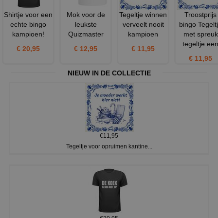
Shirtje voor een
Mok voor de
Tegeltje winnen
Troostprijs
echte bingo
leukste
verveelt nooit
bingo Tegelt
kampioen!
Quizmaster
kampioen
met spreuk
tegeltje ee
€ 20,95
€ 12,95
€ 11,95
€ 11,95
NIEUW IN DE COLLECTIE
€11,95
Tegeltje voor opruimen kantine...