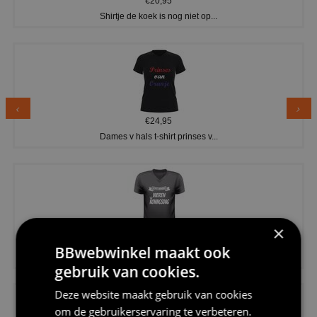
€20,95
Shirtje de koek is nog niet op...
€24,95
Dames v hals t-shirt prinses v...
×
€24,95
BBwebwinkel maakt ook
Koningsdag shirt heren v-hals ...
gebruik van cookies.
Deze website maakt gebruik van cookies
om de gebruikerservaring te verbeteren.