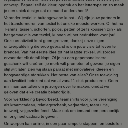
ontwerp. Bepaal zelf de kleur, opdruk en het lettertype en zo maak
je een uniek design dat niemand anders heeft!
Verander textiel in buitengewone kunst - Wij zijn jouw partners in
het transformeren van textiel tot unieke meesterwerken. Of het nu
T-shirts, tassen, schorten, polos, petten of zelfs koussen zijn - als
het gemaakt is van textiel, kunnen wij het bedrukken voor jou!
Onze creativiteit kent geen grenzen, dankzij onze eigen
ontwerpafdeling die erop gebrand is om jouw visie tot leven te
brengen. Van het eerste idee tot het laatste stiksel, wij zorgen
ervoor dat elk detail klopt. Of je nu een gepersonaliseerd
geschenk wilt creëren, je merk wilt promoten of gewoon je eigen
stijl wilt laten zien wij staan paraat met innovatieve ideeën en
hoogwaardige afdrukken. Het beste van alles? Onze toewijding
aan kwaliteit betekent dat we al vanaf 1 stuk produceren. Geen
minimumaantallen om je zorgen over te maken, omdat we
geloven dat elke creatie belangrijk is.
Voor werkkleding bijvoorbeeld, teamshirts voor jullie vereniging,
als kraamcadeau, relatiegeschenk, verjaardag, team uitje,
touwerij, vrijgezellenfeest. Maar ook om iemand een persoonlijk
en origineel cadeau te geven.
Ontwerpen kan online, in een paar simpele stappen, en bestellen