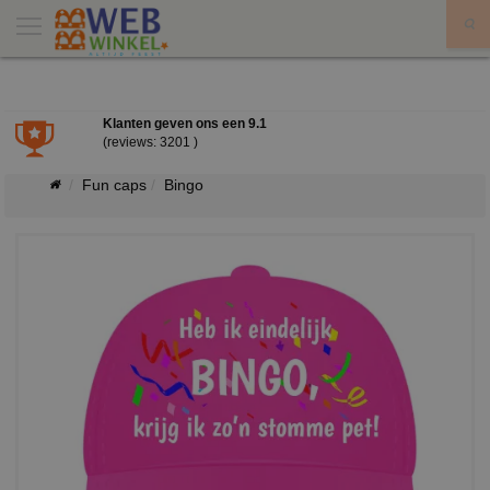
X
Klanten geven ons een
9.1
(reviews: 3201 )
Fun caps
Bingo