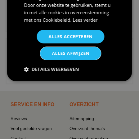
Door onze website te gebruiken, stemt u
in met alle cookies in overeenstemming
met ons
Cookiebeleid
.
Lees verder
€24,95
V-hals shirt rood wit blauw st...
ALLES ACCEPTEREN
ALLES AFWIJZEN
DETAILS WEERGEVEN
€24,95
I love korfbal t-shirt sport s...
SERVICE EN INFO
OVERZICHT
Reviews
Sitemapping
Veel gestelde vragen
Overzicht thema's
Contact
Overzicht rubrieken