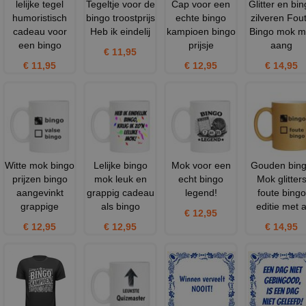
lelijke tegel
Tegeltje voor de
Cap voor een
Glitter en bi
humoristisch
bingo troostprijs
echte bingo
zilveren Fou
cadeau voor
Heb ik eindelij
kampioen bingo
Bingo mok m
een bingo
prijsje
aang
€ 11,95
€ 11,95
€ 12,95
€ 14,95
Witte mok bingo
Lelijke bingo
Mok voor een
Gouden bin
prijzen bingo
mok leuk en
echt bingo
Mok glitter
aangevinkt
grappig cadeau
legend!
foute bingo
grappige
als bingo
editie met 
€ 12,95
€ 12,95
€ 12,95
€ 14,95