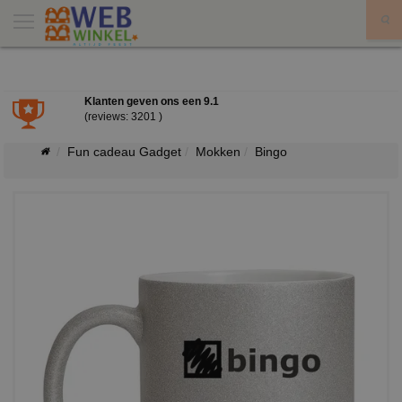
X
Klanten geven ons een
9.1
(reviews: 3201 )
Fun cadeau Gadget
Mokken
Bingo