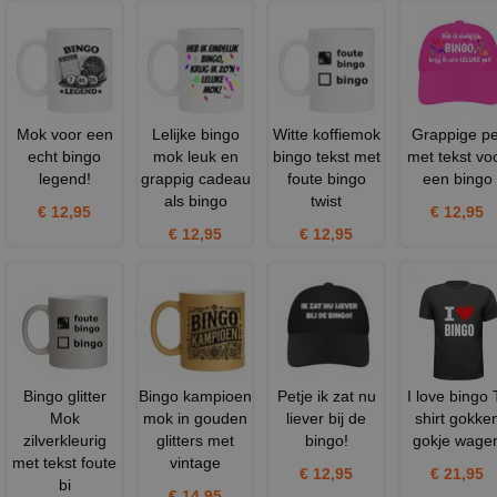
Mok voor een
Lelijke bingo
Witte koffiemok
Grappige pe
echt bingo
mok leuk en
bingo tekst met
met tekst vo
legend!
grappig cadeau
foute bingo
een bingo
als bingo
twist
€ 12,95
€ 12,95
€ 12,95
€ 12,95
Bingo glitter
Bingo kampioen
Petje ik zat nu
I love bingo 
Mok
mok in gouden
liever bij de
shirt gokke
zilverkleurig
glitters met
bingo!
gokje wage
met tekst foute
vintage
€ 12,95
€ 21,95
bi
€ 14,95