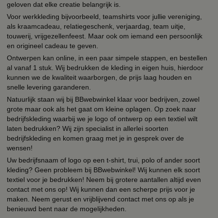
geloven dat elke creatie belangrijk is.
Voor werkkleding bijvoorbeeld, teamshirts voor jullie vereniging,
als kraamcadeau, relatiegeschenk, verjaardag, team uitje,
touwerij, vrijgezellenfeest. Maar ook om iemand een persoonlijk
en origineel cadeau te geven.
Ontwerpen kan online, in een paar simpele stappen, en bestellen
al vanaf 1 stuk. Wij bedrukken de kleding in eigen huis, hierdoor
kunnen we de kwaliteit waarborgen, de prijs laag houden en
snelle levering garanderen.
Natuurlijk staan wij bij BBwebwinkel klaar voor bedrijven, zowel
grote maar ook als het gaat om kleine oplagen. Op zoek naar
bedrijfskleding waarbij we je logo of ontwerp op een textiel wilt
laten bedrukken? Wij zijn specialist in allerlei soorten
bedrijfskleding en komen graag met je in gesprek over de
wensen!
Uw bedrijfsnaam of logo op een t-shirt, trui, polo of ander soort
kleding? Geen probleem bij BBwebwinkel! Wij kunnen elk soort
textiel voor je bedrukken! Neem bij grotere aantallen altijd even
contact met ons op! Wij kunnen dan een scherpe prijs voor je
maken. Neem gerust en vrijblijvend contact met ons op als je
benieuwd bent naar de mogelijkheden.