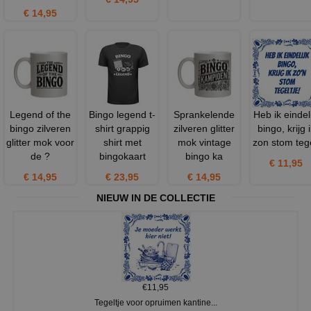
€ 14,95
Legend of the
Bingo legend t-
Sprankelende
Heb ik eindeli
bingo zilveren
shirt grappig
zilveren glitter
bingo, krijg i
glitter mok voor
shirt met
mok vintage
zon stom tege
de ?
bingokaart
bingo ka
€ 11,95
€ 14,95
€ 23,95
€ 14,95
NIEUW IN DE COLLECTIE
€11,95
Tegeltje voor opruimen kantine...