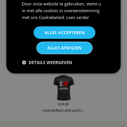
Door onze website te gebruiken, stemt u
€24,95
in met alle cookies in overeenstemming
Koningsdag shirt heren v-hals ...
met ons
Cookiebeleid
.
Lees verder
ALLES ACCEPTEREN
ALLES AFWIJZEN
€24,95
DETAILS WEERGEVEN
V-hals shirt rood wit blauw st...
€24,95
I love korfbal t-shirt sport s...