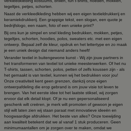
verkleedkleding kostuums, brillen, fun t-shirts, hoeden, mokken,
tegeltjes, petjes, schorten.
Naast de verkleedkleding hebben wij een eigen textieldrukkerij en
keramiekdrukkerij. Een grappige tekst, een slogan, een quote je
bedrijfslogo, een naam, foto of een unieke print?
Bij ons kun je simpel en snel kleding bedrukken, mokken, petjes,
tegeltjes, schorten, hoodies, polos, sweaters etc. met een eigen
ontwerp. Bepaal zelf de kleur, opdruk en het lettertype en zo maak
je een uniek design dat niemand anders heeft!
Verander textiel in buitengewone kunst - Wij zijn jouw partners in
het transformeren van textiel tot unieke meesterwerken. Of het nu
T-shirts, tassen, schorten, polos, petten of zelfs koussen zijn - als
het gemaakt is van textiel, kunnen wij het bedrukken voor jou!
Onze creativiteit kent geen grenzen, dankzij onze eigen
ontwerpafdeling die erop gebrand is om jouw visie tot leven te
brengen. Van het eerste idee tot het laatste stiksel, wij zorgen
ervoor dat elk detail klopt. Of je nu een gepersonaliseerd
geschenk wilt creëren, je merk wilt promoten of gewoon je eigen
stijl wilt laten zien wij staan paraat met innovatieve ideeën en
hoogwaardige afdrukken. Het beste van alles? Onze toewijding
aan kwaliteit betekent dat we al vanaf 1 stuk produceren. Geen
minimumaantallen om je zorgen over te maken, omdat we