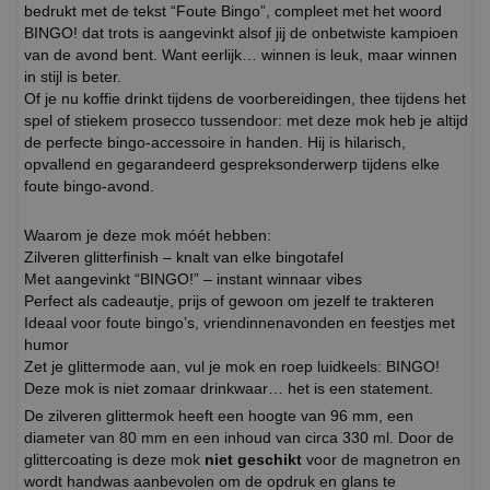
bedrukt met de tekst “Foute Bingo”, compleet met het woord
BINGO! dat trots is aangevinkt alsof jij de onbetwiste kampioen
van de avond bent. Want eerlijk… winnen is leuk, maar winnen
in stijl is beter.
Of je nu koffie drinkt tijdens de voorbereidingen, thee tijdens het
spel of stiekem prosecco tussendoor: met deze mok heb je altijd
de perfecte bingo-accessoire in handen. Hij is hilarisch,
opvallend en gegarandeerd gespreksonderwerp tijdens elke
foute bingo-avond.
Waarom je deze mok móét hebben:
Zilveren glitterfinish – knalt van elke bingotafel
Met aangevinkt “BINGO!” – instant winnaar vibes
Perfect als cadeautje, prijs of gewoon om jezelf te trakteren
Ideaal voor foute bingo’s, vriendinnenavonden en feestjes met
humor
Zet je glittermode aan, vul je mok en roep luidkeels: BINGO!
Deze mok is niet zomaar drinkwaar… het is een statement.
De zilveren glittermok heeft een hoogte van 96 mm, een
diameter van 80 mm en een inhoud van circa 330 ml. Door de
glittercoating is deze mok
niet geschikt
voor de magnetron en
wordt handwas aanbevolen om de opdruk en glans te