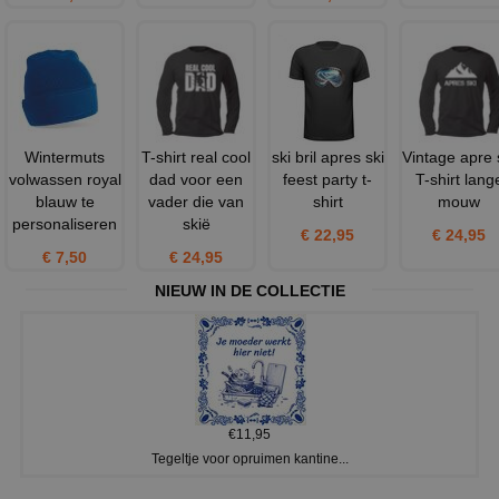
Wintermuts
T-shirt real cool
ski bril apres ski
Vintage apre 
volwassen royal
dad voor een
feest party t-
T-shirt lang
blauw te
vader die van
shirt
mouw
personaliseren
skië
€ 22,95
€ 24,95
€ 7,50
€ 24,95
NIEUW IN DE COLLECTIE
€11,95
Tegeltje voor opruimen kantine...