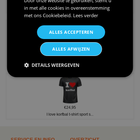
Door onze website te gebruiken, stemt u
€24,95
in met alle cookies in overeenstemming
Koningsdag shirt heren v-hals ...
met ons
Cookiebeleid
.
Lees verder
ALLES ACCEPTEREN
ALLES AFWIJZEN
€24,95
V-hals shirt rood wit blauw st...
DETAILS WEERGEVEN
€24,95
I love korfbal t-shirt sport s...
SERVICE EN INFO
OVERZICHT