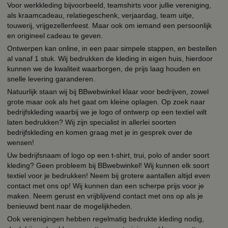
Voor werkkleding bijvoorbeeld, teamshirts voor jullie vereniging,
als kraamcadeau, relatiegeschenk, verjaardag, team uitje,
touwerij, vrijgezellenfeest. Maar ook om iemand een persoonlijk
en origineel cadeau te geven.
Ontwerpen kan online, in een paar simpele stappen, en bestellen
al vanaf 1 stuk. Wij bedrukken de kleding in eigen huis, hierdoor
kunnen we de kwaliteit waarborgen, de prijs laag houden en
snelle levering garanderen.
Natuurlijk staan wij bij BBwebwinkel klaar voor bedrijven, zowel
grote maar ook als het gaat om kleine oplagen. Op zoek naar
bedrijfskleding waarbij we je logo of ontwerp op een textiel wilt
laten bedrukken? Wij zijn specialist in allerlei soorten
bedrijfskleding en komen graag met je in gesprek over de
wensen!
Uw bedrijfsnaam of logo op een t-shirt, trui, polo of ander soort
kleding? Geen probleem bij BBwebwinkel! Wij kunnen elk soort
textiel voor je bedrukken! Neem bij grotere aantallen altijd even
contact met ons op! Wij kunnen dan een scherpe prijs voor je
maken. Neem gerust en vrijblijvend contact met ons op als je
benieuwd bent naar de mogelijkheden.
Ook verenigingen hebben regelmatig bedrukte kleding nodig,