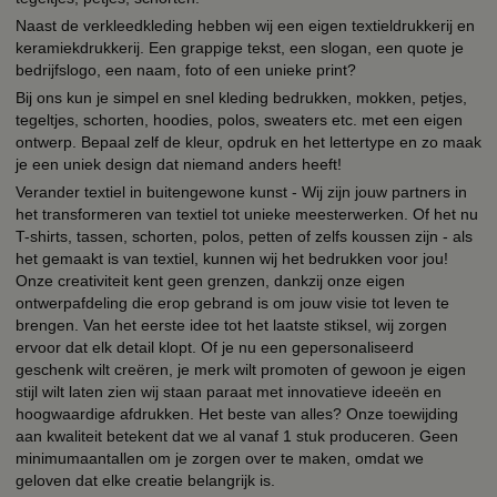
Naast de verkleedkleding hebben wij een eigen textieldrukkerij en
keramiekdrukkerij. Een grappige tekst, een slogan, een quote je
bedrijfslogo, een naam, foto of een unieke print?
Bij ons kun je simpel en snel kleding bedrukken, mokken, petjes,
tegeltjes, schorten, hoodies, polos, sweaters etc. met een eigen
ontwerp. Bepaal zelf de kleur, opdruk en het lettertype en zo maak
je een uniek design dat niemand anders heeft!
Verander textiel in buitengewone kunst - Wij zijn jouw partners in
het transformeren van textiel tot unieke meesterwerken. Of het nu
T-shirts, tassen, schorten, polos, petten of zelfs koussen zijn - als
het gemaakt is van textiel, kunnen wij het bedrukken voor jou!
Onze creativiteit kent geen grenzen, dankzij onze eigen
ontwerpafdeling die erop gebrand is om jouw visie tot leven te
brengen. Van het eerste idee tot het laatste stiksel, wij zorgen
ervoor dat elk detail klopt. Of je nu een gepersonaliseerd
geschenk wilt creëren, je merk wilt promoten of gewoon je eigen
stijl wilt laten zien wij staan paraat met innovatieve ideeën en
hoogwaardige afdrukken. Het beste van alles? Onze toewijding
aan kwaliteit betekent dat we al vanaf 1 stuk produceren. Geen
minimumaantallen om je zorgen over te maken, omdat we
geloven dat elke creatie belangrijk is.