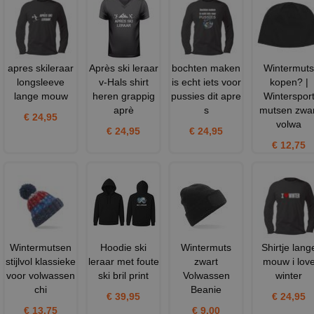
apres skileraar
Après ski leraar
bochten maken
Wintermuts
longsleeve
v-Hals shirt
is echt iets voor
kopen? |
lange mouw
heren grappig
pussies dit apre
Winterspor
aprè
s
mutsen zwar
€ 24,95
volwa
€ 24,95
€ 24,95
€ 12,75
Wintermutsen
Hoodie ski
Wintermuts
Shirtje lang
stijlvol klassieke
leraar met foute
zwart
mouw i lov
voor volwassen
ski bril print
Volwassen
winter
chi
Beanie
€ 39,95
€ 24,95
€ 13,75
€ 9,00