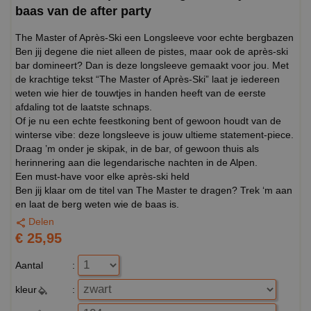
baas van de after party
The Master of Après-Ski een Longsleeve voor echte bergbazen
Ben jij degene die niet alleen de pistes, maar ook de après-ski
bar domineert? Dan is deze longsleeve gemaakt voor jou. Met
de krachtige tekst “The Master of Après-Ski” laat je iedereen
weten wie hier de touwtjes in handen heeft van de eerste
afdaling tot de laatste schnaps.
Of je nu een echte feestkoning bent of gewoon houdt van de
winterse vibe: deze longsleeve is jouw ultieme statement-piece.
Draag ’m onder je skipak, in de bar, of gewoon thuis als
herinnering aan die legendarische nachten in de Alpen.
Een must-have voor elke après-ski held
Ben jij klaar om de titel van The Master te dragen? Trek ‘m aan
en laat de berg weten wie de baas is.
Delen
€ 25,95
Aantal
:
kleur
: