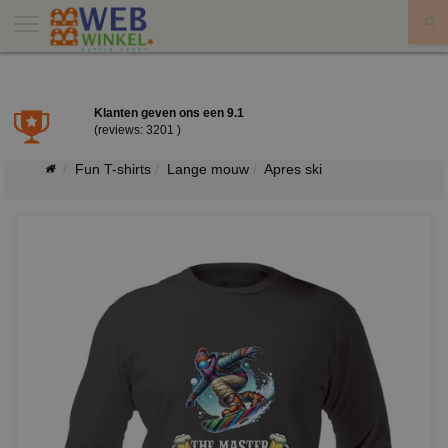
X
Klanten geven ons een
9.1
(reviews: 3201 )
Fun T-shirts
Lange mouw
Apres ski