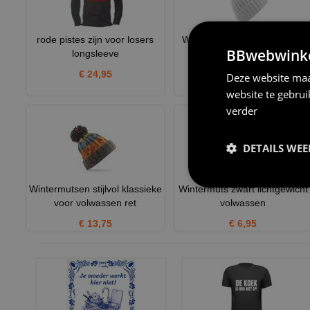
rode pistes zijn voor losers
Wintermuts trendy look light
BBwebwinkel
longsleeve
grey volwassen
€ 24,95
€ 10,95
Deze website maa
website te gebru
verder
DETAILS WE
Wintermutsen stijlvol klassieke
Wintermuts zwart lichtgewicht
voor volwassen ret
volwassen
€ 13,75
€ 6,95