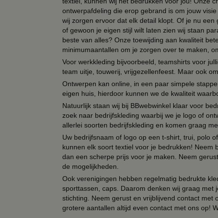
textiel, kunnen wij het bedrukken voor jou! Onze cr
ontwerpafdeling die erop gebrand is om jouw visie t
wij zorgen ervoor dat elk detail klopt. Of je nu ee
of gewoon je eigen stijl wilt laten zien wij staan
beste van alles? Onze toewijding aan kwaliteit be
minimumaantallen om je zorgen over te maken, omda
Voor werkkleding bijvoorbeeld, teamshirts voor jul
team uitje, touwerij, vrijgezellenfeest. Maar ook 
Ontwerpen kan online, in een paar simpele stappen,
eigen huis, hierdoor kunnen we de kwaliteit waarb
Natuurlijk staan wij bij BBwebwinkel klaar voor be
zoek naar bedrijfskleding waarbij we je logo of ontw
allerlei soorten bedrijfskleding en komen graag me
Uw bedrijfsnaam of logo op een t-shirt, trui, polo
kunnen elk soort textiel voor je bedrukken! Neem b
dan een scherpe prijs voor je maken. Neem gerust 
de mogelijkheden.
Ook verenigingen hebben regelmatig bedrukte kled
sporttassen, caps. Daarom denken wij graag met j
stichting. Neem gerust en vrijblijvend contact met
grotere aantallen altijd even contact met ons op! 