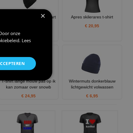
×
Wintermuts trendy look zwart
Apres skilerares t-shirt
volwassen
€ 20,95
€ 10,95
 Door onze
kiebeleid
.
Lees
ACCEPTEREN
T-shirt lange mouw pas op ik
Wintermuts donkerblauw
kan zomaar over snowb
lichtgewicht volwassen
€ 24,95
€ 6,95