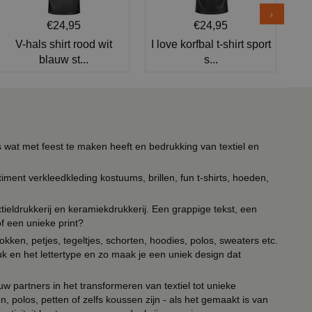
€24,95
€24,95
V-hals shirt rood wit
I love korfbal t-shirt sport
blauw st...
s...
s wat met feest te maken heeft en bedrukking van textiel en
timent verkleedkleding kostuums, brillen, fun t-shirts, hoeden,
ieldrukkerij en keramiekdrukkerij. Een grappige tekst, een
of een unieke print?
kken, petjes, tegeltjes, schorten, hoodies, polos, sweaters etc.
uk en het lettertype en zo maak je een uniek design dat
ouw partners in het transformeren van textiel tot unieke
, polos, petten of zelfs koussen zijn - als het gemaakt is van