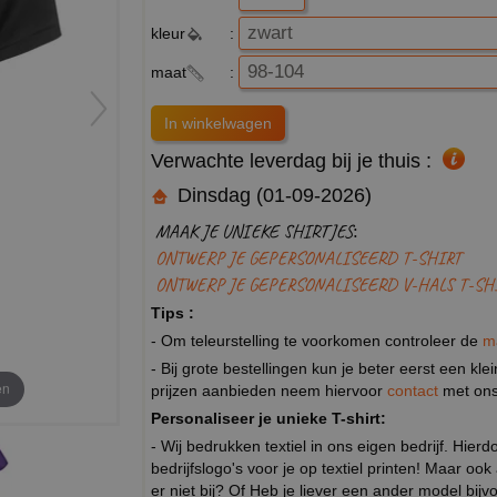
kleur
:
maat
:
Verwachte leverdag bij je thuis :
Dinsdag (01-09-2026)
MAAK JE UNIEKE SHIRTJES:
ONTWERP JE GEPERSONALISEERD T-SHIRT
ONTWERP JE GEPERSONALISEERD V-HALS T-SH
Tips :
- Om teleurstelling te voorkomen controleer de
m
- Bij grote bestellingen kun je beter eerst een kl
en
prijzen aanbieden neem hiervoor
contact
met ons
Personaliseer je unieke T-shirt:
- Wij bedrukken textiel in ons eigen bedrijf. Hier
bedrijfslogo's voor je op textiel printen! Maar ook
er niet bij? Of Heb je liever een ander model b