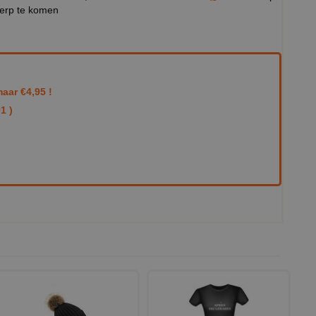
werp te komen
aar €4,95 !
1 )