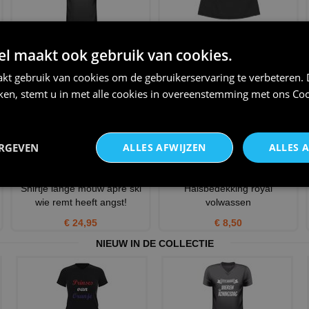
apres ski leraar t shirt
Wintermuts kopen? |
 maakt ook gebruik van cookies.
Wintersport mutsen zwart
€ 20,95
volwa
kt gebruik van cookies om de gebruikerservaring te verbeteren.
€ 12,75
iken, stemt u in met alle cookies in overeenstemming met ons
Coo
ERGEVEN
ALLES AFWIJZEN
ALLES 
Shirtje lange mouw apre ski
Halsbedekking royal
wie remt heeft angst!
volwassen
€ 24,95
€ 8,50
NIEUW IN DE COLLECTIE