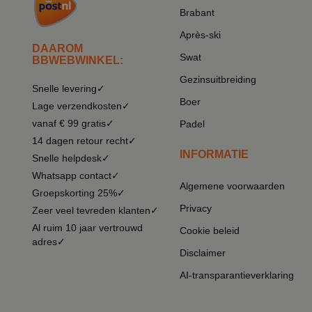
Brabant
Après-ski
DAAROM
Swat
BBWEBWINKEL:
Gezinsuitbreiding
Snelle levering✓
Boer
Lage verzendkosten✓
vanaf € 99 gratis✓
Padel
14 dagen retour recht✓
INFORMATIE
Snelle helpdesk✓
Whatsapp contact✓
Algemene voorwaarden
Groepskorting 25%✓
Privacy
Zeer veel tevreden klanten✓
Al ruim 10 jaar vertrouwd
Cookie beleid
adres✓
Disclaimer
AI-transparantieverklaring