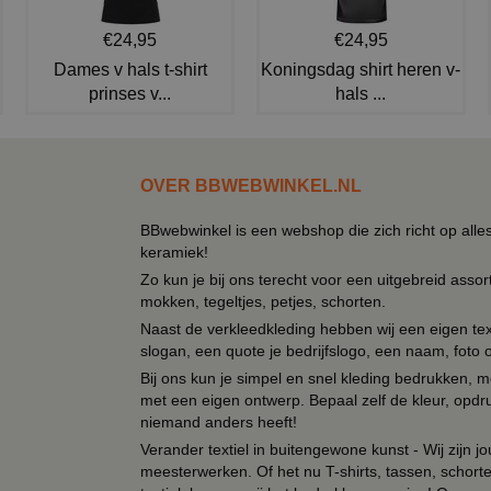
€24,95
€24,95
Dames v hals t-shirt
Koningsdag shirt heren v-
prinses v...
hals ...
OVER BBWEBWINKEL.NL
BBwebwinkel is een webshop die zich richt op alle
keramiek!
Zo kun je bij ons terecht voor een uitgebreid assor
mokken, tegeltjes, petjes, schorten.
Naast de verkleedkleding hebben wij een eigen text
slogan, een quote je bedrijfslogo, een naam, foto 
Bij ons kun je simpel en snel kleding bedrukken, mo
met een eigen ontwerp. Bepaal zelf de kleur, opdr
niemand anders heeft!
Verander textiel in buitengewone kunst - Wij zijn j
meesterwerken. Of het nu T-shirts, tassen, schorten