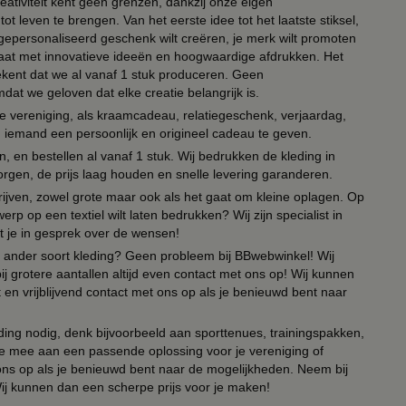
eativiteit kent geen grenzen, dankzij onze eigen
ot leven te brengen. Van het eerste idee tot het laatste stiksel,
n gepersonaliseerd geschenk wilt creëren, je merk wilt promoten
 paraat met innovatieve ideeën en hoogwaardige afdrukken. Het
tekent dat we al vanaf 1 stuk produceren. Geen
t we geloven dat elke creatie belangrijk is.
lie vereniging, als kraamcadeau, relatiegeschenk, verjaardag,
om iemand een persoonlijk en origineel cadeau te geven.
 en bestellen al vanaf 1 stuk. Wij bedrukken de kleding in
orgen, de prijs laag houden en snelle levering garanderen.
drijven, zowel grote maar ook als het gaat om kleine oplagen. Op
erp op een textiel wilt laten bedrukken? Wij zijn specialist in
t je in gesprek over de wensen!
 of ander soort kleding? Geen probleem bij BBwebwinkel! Wij
ij grotere aantallen altijd even contact met ons op! Wij kunnen
en vrijblijvend contact met ons op als je benieuwd bent naar
ing nodig, denk bijvoorbeeld aan sporttenues, trainingspakken,
e mee aan een passende oplossing voor je vereniging of
 ons op als je benieuwd bent naar de mogelijkheden. Neem bij
Wij kunnen dan een scherpe prijs voor je maken!