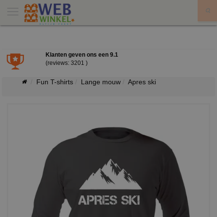
X
Klanten geven ons een
9.1
(reviews: 3201 )
Fun T-shirts
Lange mouw
Apres ski