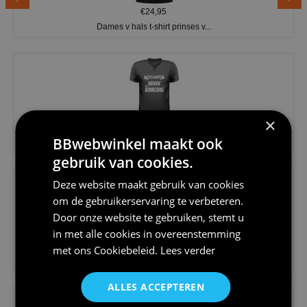
€24,95
Dames v hals t-shirt prinses v...
×
€24,95
BBwebwinkel maakt ook
Koningsdag shirt heren v-hals ...
gebruik van cookies.
Deze website maakt gebruik van cookies
om de gebruikerservaring te verbeteren.
Door onze website te gebruiken, stemt u
in met alle cookies in overeenstemming
€24,95
met ons
Cookiebeleid
.
Lees verder
V-hals shirt rood wit blauw st...
ALLES ACCEPTEREN