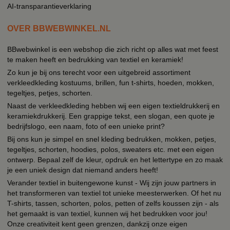
AI-transparantieverklaring
OVER BBWEBWINKEL.NL
BBwebwinkel is een webshop die zich richt op alles wat met feest
te maken heeft en bedrukking van textiel en keramiek!
Zo kun je bij ons terecht voor een uitgebreid assortiment
verkleedkleding kostuums, brillen, fun t-shirts, hoeden, mokken,
tegeltjes, petjes, schorten.
Naast de verkleedkleding hebben wij een eigen textieldrukkerij en
keramiekdrukkerij. Een grappige tekst, een slogan, een quote je
bedrijfslogo, een naam, foto of een unieke print?
Bij ons kun je simpel en snel kleding bedrukken, mokken, petjes,
tegeltjes, schorten, hoodies, polos, sweaters etc. met een eigen
ontwerp. Bepaal zelf de kleur, opdruk en het lettertype en zo maak
je een uniek design dat niemand anders heeft!
Verander textiel in buitengewone kunst - Wij zijn jouw partners in
het transformeren van textiel tot unieke meesterwerken. Of het nu
T-shirts, tassen, schorten, polos, petten of zelfs koussen zijn - als
het gemaakt is van textiel, kunnen wij het bedrukken voor jou!
Onze creativiteit kent geen grenzen, dankzij onze eigen