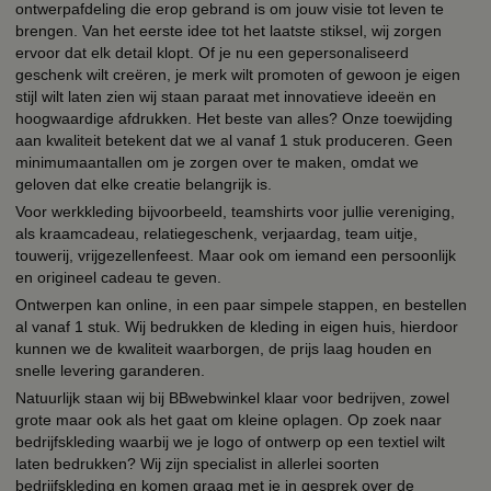
ontwerpafdeling die erop gebrand is om jouw visie tot leven te
brengen. Van het eerste idee tot het laatste stiksel, wij zorgen
ervoor dat elk detail klopt. Of je nu een gepersonaliseerd
geschenk wilt creëren, je merk wilt promoten of gewoon je eigen
stijl wilt laten zien wij staan paraat met innovatieve ideeën en
hoogwaardige afdrukken. Het beste van alles? Onze toewijding
aan kwaliteit betekent dat we al vanaf 1 stuk produceren. Geen
minimumaantallen om je zorgen over te maken, omdat we
geloven dat elke creatie belangrijk is.
Voor werkkleding bijvoorbeeld, teamshirts voor jullie vereniging,
als kraamcadeau, relatiegeschenk, verjaardag, team uitje,
touwerij, vrijgezellenfeest. Maar ook om iemand een persoonlijk
en origineel cadeau te geven.
Ontwerpen kan online, in een paar simpele stappen, en bestellen
al vanaf 1 stuk. Wij bedrukken de kleding in eigen huis, hierdoor
kunnen we de kwaliteit waarborgen, de prijs laag houden en
snelle levering garanderen.
Natuurlijk staan wij bij BBwebwinkel klaar voor bedrijven, zowel
grote maar ook als het gaat om kleine oplagen. Op zoek naar
bedrijfskleding waarbij we je logo of ontwerp op een textiel wilt
laten bedrukken? Wij zijn specialist in allerlei soorten
bedrijfskleding en komen graag met je in gesprek over de