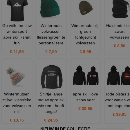
Go with the flow
Wintermuts
Wintermuts olijf
Halsbedekki
wintersport
volwassen
groen
zwart
apre ski T-shirt
flessengroen te
lichtgewicht
volwassen
fun
personalisere
volwassen
€ 8,50
€ 21,95
€ 7,50
€ 6,95
Wintermutsen
Shirtje lange
apre ski i love
rode pistes zi
stijlvol klassieke
mouw apre ski
snow vest
voor watjes v
voor volwassen
wie remt heeft
met capuch
€ 39,95
mil
angst!
€ 39,95
€ 13,75
€ 24,95
NIEUW IN DE COLLECTIE