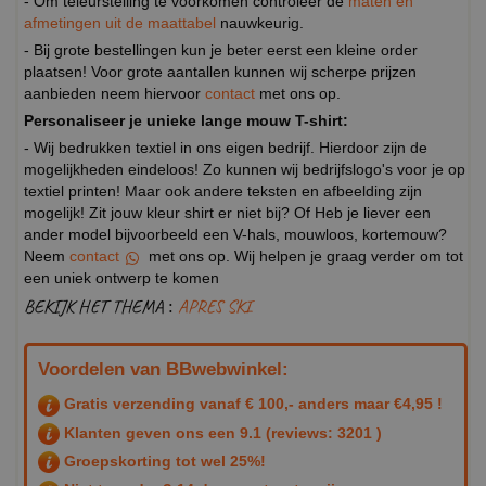
- Om teleurstelling te voorkomen controleer de
maten en
afmetingen uit de maattabel
nauwkeurig.
- Bij grote bestellingen kun je beter eerst een kleine order
plaatsen! Voor grote aantallen kunnen wij scherpe prijzen
aanbieden neem hiervoor
contact
met ons op.
Personaliseer je unieke lange mouw T-shirt:
- Wij bedrukken textiel in ons eigen bedrijf. Hierdoor zijn de
mogelijkheden eindeloos! Zo kunnen wij bedrijfslogo's voor je op
textiel printen! Maar ook andere teksten en afbeelding zijn
mogelijk! Zit jouw kleur shirt er niet bij? Of Heb je liever een
ander model bijvoorbeeld een V-hals, mouwloos, kortemouw?
Neem
contact
met ons op. Wij helpen je graag verder om tot
een uniek ontwerp te komen
BEKIJK HET THEMA :
APRES SKI
Voordelen van BBwebwinkel:
Gratis verzending vanaf € 100,- anders maar €4,95 !
Klanten geven ons een
9.1
(reviews: 3201 )
Groepskorting tot wel 25%!