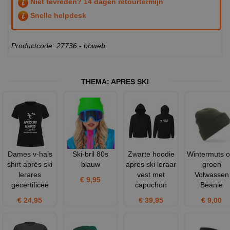
Niet tevreden? 14 dagen retourtermijn
Snelle helpdesk
Productcode: 27736 - bbweb
THEMA:
APRES SKI
Dames v-hals
Ski-bril 80s
Zwarte hoodie
Wintermuts ol
shirt après ski
blauw
apres ski leraar
groen
lerares
vest met
Volwassen
€ 9,95
gecertificee
capuchon
Beanie
€ 24,95
€ 39,95
€ 9,00