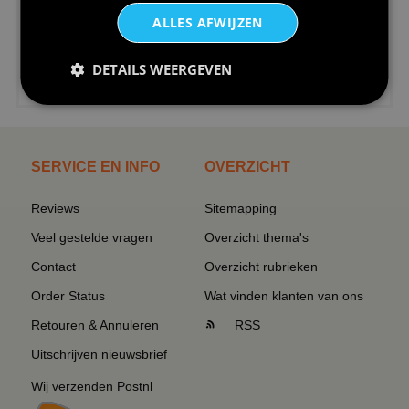
ALLES AFWIJZEN
DETAILS WEERGEVEN
€24,95
I love korfbal t-shirt sport s...
SERVICE EN INFO
OVERZICHT
Reviews
Sitemapping
Veel gestelde vragen
Overzicht thema's
Contact
Overzicht rubrieken
Order Status
Wat vinden klanten van ons
Retouren & Annuleren
RSS
Uitschrijven nieuwsbrief
Wij verzenden Postnl