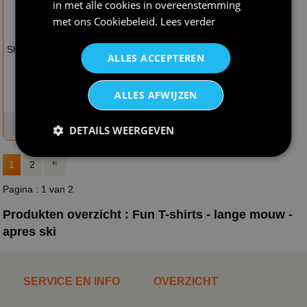
in met alle cookies in overeenstemming
met ons
Cookiebeleid
.
Lees verder
€ 24,95
€ 24,95
Shirtje lange mouw i
Shirtje lange mouw
ALLES ACCEPTEREN
love winter
pas op ik kan zomaar
over snowboarden
gaan praten!
ALLES AFWIJZEN
op voorraad
op voorraad
DETAILS WEERGEVEN
1
2
Pagina : 1 van 2
Produkten overzicht : Fun T-shirts - lange mouw -
apres ski
SERVICE EN INFO
OVERZICHT