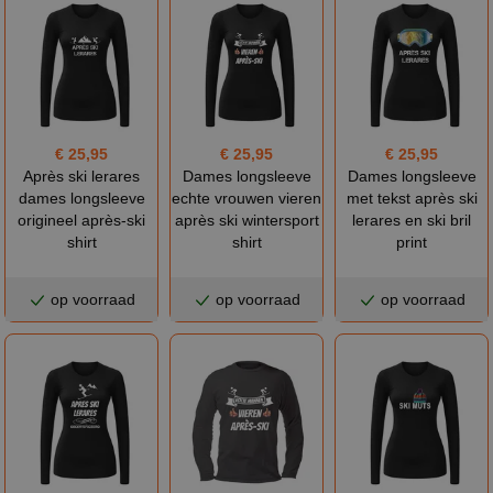
€ 25,95
€ 25,95
€ 25,95
Après ski lerares
Dames longsleeve
Dames longsleeve
dames longsleeve
echte vrouwen vieren
met tekst après ski
origineel après-ski
après ski wintersport
lerares en ski bril
shirt
shirt
print
op voorraad
op voorraad
op voorraad