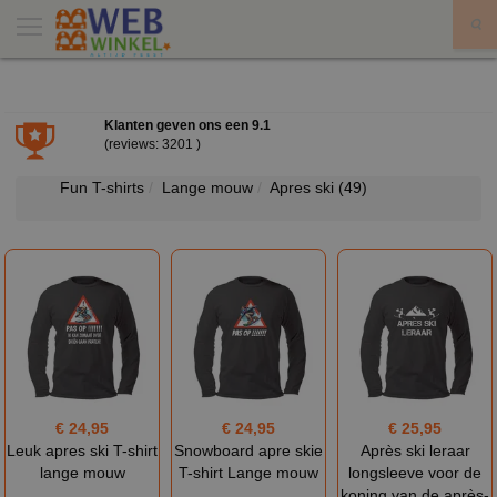
X
Klanten geven ons een
9.1
(reviews: 3201 )
Fun T-shirts
Lange mouw
Apres ski
(49)
€ 24,95
€ 24,95
€ 25,95
Leuk apres ski T-shirt
Snowboard apre skie
Après ski leraar
lange mouw
T-shirt Lange mouw
longsleeve voor de
koning van de après-