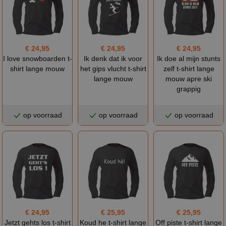
€ 24,95
€ 24,95
€ 24,95
I love snowboarden t-
Ik denk dat ik voor
Ik doe al mijn stunts
shirt lange mouw
het gips vlucht t-shirt
zelf t-shirt lange
lange mouw
mouw apre ski
grappig
op voorraad
op voorraad
op voorraad
€ 24,95
€ 25,95
€ 25,95
Jetzt gehts los t-shirt
Koud he t-shirt lange
Off piste t-shirt lange