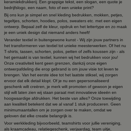
keramiekdrukkerij. Een grappige tekst, een slogan, een quote je
bedrijfslogo, een naam, foto of een unieke print?
Bij ons kun je simpel en snel kleding bedrukken, mokken, petjes,
tegeltjes, schorten, hoodies, polos, sweaters etc. met een eigen
ontwerp. Bepaal zelf de kleur, opdruk en het lettertype en zo maak
je een uniek design dat niemand anders heeft!
Verander textiel in buitengewone kunst - Wij zijn jouw partners in
het transformeren van textiel tot unieke meesterwerken. Of het nu
T-shirts, tassen, schorten, polos, petten of zelfs koussen zijn - als
het gemaakt is van textiel, kunnen wij het bedrukken voor jou!
Onze creativiteit kent geen grenzen, dankzij onze eigen
ontwerpafdeling die erop gebrand is om jouw visie tot leven te
brengen. Van het eerste idee tot het laatste stiksel, wij zorgen
ervoor dat elk detail klopt. Of je nu een gepersonaliseerd
geschenk wilt creëren, je merk wilt promoten of gewoon je eigen
stijl wilt laten zien wij staan paraat met innovatieve ideeën en
hoogwaardige afdrukken. Het beste van alles? Onze toewijding
aan kwaliteit betekent dat we al vanaf 1 stuk produceren. Geen
minimumaantallen om je zorgen over te maken, omdat we
geloven dat elke creatie belangrijk is.
Voor werkkleding bijvoorbeeld, teamshirts voor jullie vereniging,
als kraamcadeau, relatiegeschenk, verjaardag, team uitje,