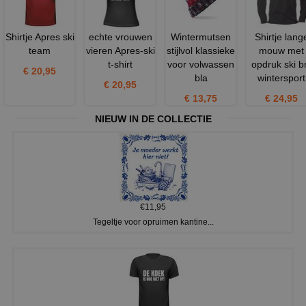
Shirtje Apres ski
echte vrouwen
Wintermutsen
Shirtje lang
team
vieren Apres-ski
stijlvol klassieke
mouw met
t-shirt
voor volwassen
opdruk ski br
€ 20,95
bla
wintersport
€ 20,95
€ 13,75
€ 24,95
NIEUW IN DE COLLECTIE
€11,95
Tegeltje voor opruimen kantine...