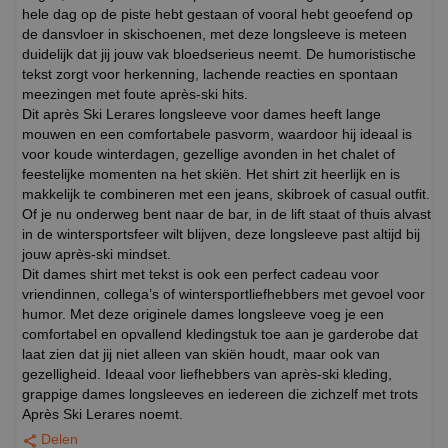
hele dag op de piste hebt gestaan of vooral hebt geoefend op
de dansvloer in skischoenen, met deze longsleeve is meteen
duidelijk dat jij jouw vak bloedserieus neemt. De humoristische
tekst zorgt voor herkenning, lachende reacties en spontaan
meezingen met foute après-ski hits.
Dit après Ski Lerares longsleeve voor dames heeft lange
mouwen en een comfortabele pasvorm, waardoor hij ideaal is
voor koude winterdagen, gezellige avonden in het chalet of
feestelijke momenten na het skiën. Het shirt zit heerlijk en is
makkelijk te combineren met een jeans, skibroek of casual outfit.
Of je nu onderweg bent naar de bar, in de lift staat of thuis alvast
in de wintersportsfeer wilt blijven, deze longsleeve past altijd bij
jouw après-ski mindset.
Dit dames shirt met tekst is ook een perfect cadeau voor
vriendinnen, collega’s of wintersportliefhebbers met gevoel voor
humor. Met deze originele dames longsleeve voeg je een
comfortabel en opvallend kledingstuk toe aan je garderobe dat
laat zien dat jij niet alleen van skiën houdt, maar ook van
gezelligheid. Ideaal voor liefhebbers van après-ski kleding,
grappige dames longsleeves en iedereen die zichzelf met trots
Après Ski Lerares noemt.
Delen