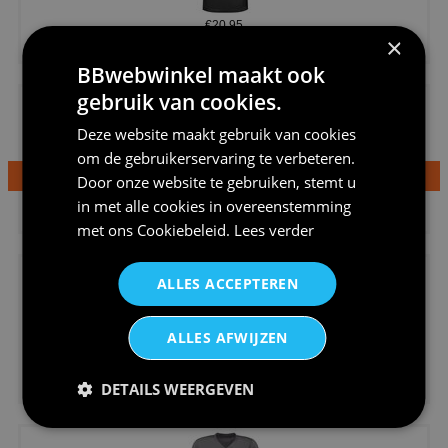
€20,95
×
Shirtje de koek is nog niet op...
BBwebwinkel maakt ook
gebruik van cookies.
Deze website maakt gebruik van cookies
om de gebruikerservaring te verbeteren.
Door onze website te gebruiken, stemt u
€24,95
in met alle cookies in overeenstemming
Dames v hals t-shirt prinses v...
met ons
Cookiebeleid
.
Lees verder
ALLES ACCEPTEREN
ALLES AFWIJZEN
€24,95
DETAILS WEERGEVEN
Koningsdag shirt heren v-hals ...