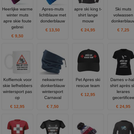
Heerlijke warme
Apres-muts
apre ski king t-
Ski muts
winter muts
lichtblauw met
shirt lange
volwassen
apre skie foute
donderblauw
mouw
donkerblau
gebrei
€ 13,50
€ 24,95
€ 7,25
€ 9,50
Koffiemok voor
nekwarmer
Pet Apres ski
Dames v-ha
skie liefhebbers
donkerblauw
rescue team
shirt après s
wintersport pas
wintersport
lerares
€ 12,95
op
Carnaval
gecertifice
€ 12,95
€ 7,50
€ 24,95