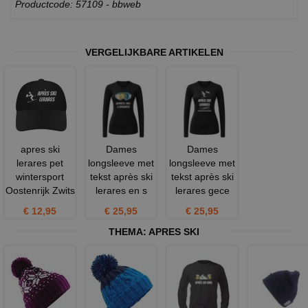
Productcode: 57109 - bbweb
VERGELIJKBARE ARTIKELEN
apres ski
Dames
Dames
lerares pet
longsleeve met
longsleeve met
wintersport
tekst après ski
tekst après ski
Oostenrijk Zwits
lerares en s
lerares gece
€ 12,95
€ 25,95
€ 25,95
THEMA:
APRES SKI