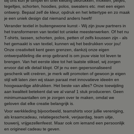
Bij ons kun je simpel en snel kleding bedrukken, mokken, petjes,
tegeltjes, schorten, hoodies, polos, sweaters etc. met een eigen
ontwerp. Bepaal zelf de kleur, opdruk en het lettertype en zo maak
je een uniek design dat niemand anders heeft!
Verander textiel in buitengewone kunst - Wij zijn jouw partners in
het transformeren van textiel tot unieke meesterwerken. Of het nu
T-shirts, tassen, schorten, polos, petten of zelfs koussen zijn - als
het gemaakt is van textiel, kunnen wij het bedrukken voor jou!
Onze creativiteit kent geen grenzen, dankzij onze eigen
ontwerpafdeling die erop gebrand is om jouw visie tot leven te
brengen. Van het eerste idee tot het laatste stiksel, wij zorgen
ervoor dat elk detail klopt. Of je nu een gepersonaliseerd
geschenk wilt creëren, je merk wilt promoten of gewoon je eigen
stijl wilt laten zien wij staan paraat met innovatieve ideeën en
hoogwaardige afdrukken. Het beste van alles? Onze toewijding
aan kwaliteit betekent dat we al vanaf 1 stuk produceren. Geen
minimumaantallen om je zorgen over te maken, omdat we
geloven dat elke creatie belangrijk is.
Voor werkkleding bijvoorbeeld, teamshirts voor jullie vereniging,
als kraamcadeau, relatiegeschenk, verjaardag, team uitje,
touwerij, vrijgezellenfeest. Maar ook om iemand een persoonlijk
en origineel cadeau te geven.