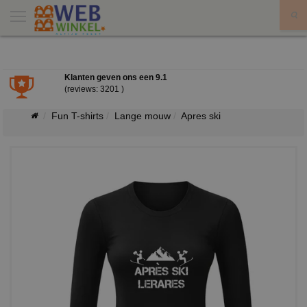
X
Klanten geven ons een
9.1
(reviews: 3201 )
Fun T-shirts
Lange mouw
Apres ski