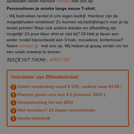
aanbieden neem hiervoor
contact
met ons op.
Personaliseer je unieke lange mouw T-shirt:
- Wij bedrukken textiel in ons eigen bedrijf. Hierdoor zijn de
mogelijkheden eindeloos! Zo kunnen wij bedrijfslogo's voor je op
textiel printen! Maar ook andere teksten en afbeelding zijn
mogelijk! Zit jouw kleur shirt er niet bij? Of Heb je liever een
ander model bijvoorbeeld een V-hals, mouwloos, kortemouw?
Neem
contact
met ons op. Wij helpen je graag verder om tot
een uniek ontwerp te komen
BEKIJK HET THEMA :
APRES SKI
Voordelen van BBwebwinkel:
Gratis verzending vanaf € 100,- anders maar €4,95 !
Klanten geven ons een
9.1
(reviews: 3201 )
Groepskorting tot wel 25%!
Niet tevreden? 14 dagen retourtermijn
Snelle helpdesk