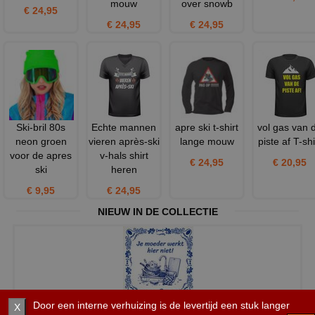
mouw
over snowb
€ 24,95
€ 24,95
€ 24,95
Ski-bril 80s
Echte mannen
apre ski t-shirt
vol gas van 
neon groen
vieren après-ski
lange mouw
piste af T-shi
voor de apres
v-hals shirt
€ 24,95
€ 20,95
ski
heren
€ 9,95
€ 24,95
NIEUW IN DE COLLECTIE
€11,95
Door een interne verhuizing is de levertijd een stuk langer
X