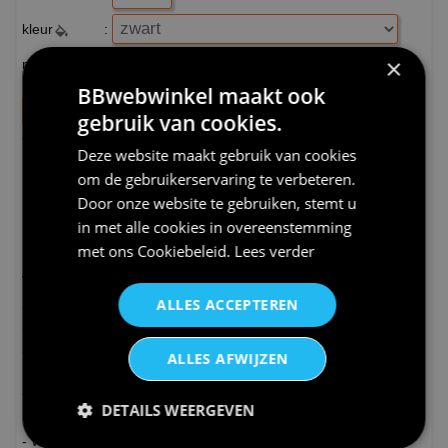
kleur
:
×
maat
:
BBwebwinkel maakt ook
gebruik van cookies.
Verwachte leverdag bij je thuis :
Deze website maakt gebruik van cookies
Dinsdag (01-09-2026)
om de gebruikerservaring te verbeteren.
Door onze website te gebruiken, stemt u
MAAK JE UNIEKE LANGE MOUW ONTWERP:
in met alle cookies in overeenstemming
PERSONALISEER JE UNIEKE UNISEX T-SHIRT LANGE MOUW
met ons
Cookiebeleid
.
Lees verder
Tips:
ALLES ACCEPTEREN
- Om teleurstelling te voorkomen controleer de
maten en
afmetingen uit de maattabel
nauwkeurig.
- Bij grote bestellingen kun je beter eerst een kleine order
ALLES AFWIJZEN
plaatsen! Voor grote aantallen kunnen wij scherpe prijzen
aanbieden neem hiervoor
contact
met ons op.
DETAILS WEERGEVEN
Personaliseer je unieke lange mouw T-shirt:
- Wij bedrukken textiel in ons eigen bedrijf. Hierdoor zijn de