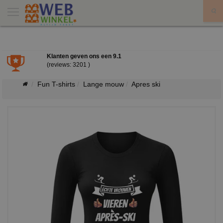
X
Klanten geven ons een
9.1
(reviews: 3201 )
Fun T-shirts
Lange mouw
Apres ski