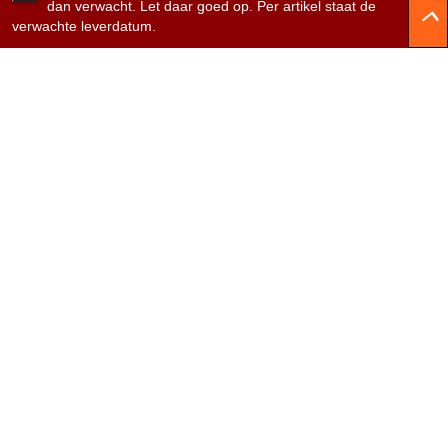
Tegeltje voor opruimen kantine...
dan verwacht. Let daar goed op. Per artikel staat de
verwachte leverdatum.
€20,95
Shirtje de koek is nog niet op...
€24,95
Dames v hals t-shirt prinses v...