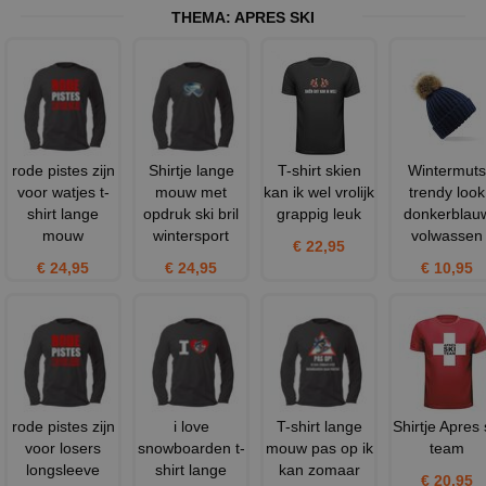
THEMA:
APRES SKI
rode pistes zijn
Shirtje lange
T-shirt skien
Wintermuts
voor watjes t-
mouw met
kan ik wel vrolijk
trendy look
shirt lange
opdruk ski bril
grappig leuk
donkerblau
mouw
wintersport
volwassen
€ 22,95
€ 24,95
€ 24,95
€ 10,95
rode pistes zijn
i love
T-shirt lange
Shirtje Apres 
voor losers
snowboarden t-
mouw pas op ik
team
longsleeve
shirt lange
kan zomaar
€ 20,95