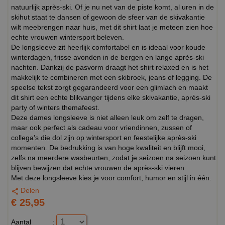
natuurlijk après-ski. Of je nu net van de piste komt, al uren in de
skihut staat te dansen of gewoon de sfeer van de skivakantie
wilt meebrengen naar huis, met dit shirt laat je meteen zien hoe
echte vrouwen wintersport beleven.
De longsleeve zit heerlijk comfortabel en is ideaal voor koude
winterdagen, frisse avonden in de bergen en lange après-ski
nachten. Dankzij de pasvorm draagt het shirt relaxed en is het
makkelijk te combineren met een skibroek, jeans of legging. De
speelse tekst zorgt gegarandeerd voor een glimlach en maakt
dit shirt een echte blikvanger tijdens elke skivakantie, après-ski
party of winters themafeest.
Deze dames longsleeve is niet alleen leuk om zelf te dragen,
maar ook perfect als cadeau voor vriendinnen, zussen of
collega’s die dol zijn op wintersport en feestelijke après-ski
momenten. De bedrukking is van hoge kwaliteit en blijft mooi,
zelfs na meerdere wasbeurten, zodat je seizoen na seizoen kunt
blijven bewijzen dat echte vrouwen de après-ski vieren.
Met deze longsleeve kies je voor comfort, humor en stijl in één.
Delen
€ 25,95
Aantal
: