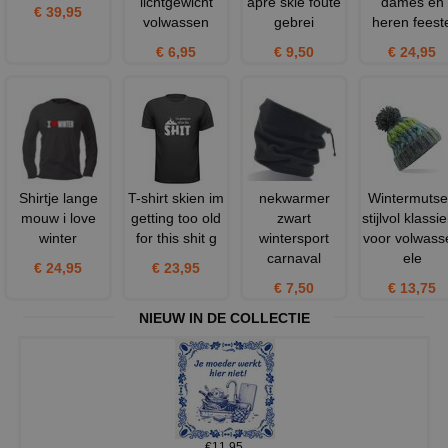
lichtgewicht
apre skie foute
dames en
€ 39,95
volwassen
gebrei
heren feest
€ 6,95
€ 9,50
€ 24,95
Shirtje lange
T-shirt skien im
nekwarmer
Wintermuts
mouw i love
getting too old
zwart
stijlvol klassi
winter
for this shit g
wintersport
voor volwass
carnaval
ele
€ 24,95
€ 23,95
€ 7,50
€ 13,75
NIEUW IN DE COLLECTIE
€11,95