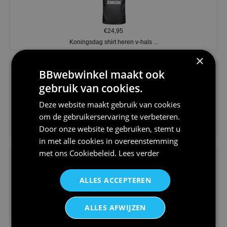
€24,95
Koningsdag shirt heren v-hals ...
×
BBwebwinkel maakt ook
gebruik van cookies.
Deze website maakt gebruik van cookies
om de gebruikerservaring te verbeteren.
€24,95
Door onze website te gebruiken, stemt u
V-hals shirt rood wit blauw st...
in met alle cookies in overeenstemming
met ons
Cookiebeleid
.
Lees verder
ALLES ACCEPTEREN
€24,95
ALLES AFWIJZEN
I love korfbal t-shirt sport s...