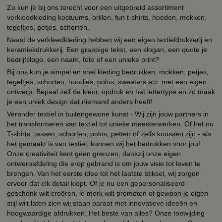
Zo kun je bij ons terecht voor een uitgebreid assortiment
verkleedkleding kostuums, brillen, fun t-shirts, hoeden, mokken,
tegeltjes, petjes, schorten.
Naast de verkleedkleding hebben wij een eigen textieldrukkerij en
keramiekdrukkerij. Een grappige tekst, een slogan, een quote je
bedrijfslogo, een naam, foto of een unieke print?
Bij ons kun je simpel en snel kleding bedrukken, mokken, petjes,
tegeltjes, schorten, hoodies, polos, sweaters etc. met een eigen
ontwerp. Bepaal zelf de kleur, opdruk en het lettertype en zo maak
je een uniek design dat niemand anders heeft!
Verander textiel in buitengewone kunst - Wij zijn jouw partners in
het transformeren van textiel tot unieke meesterwerken. Of het nu
T-shirts, tassen, schorten, polos, petten of zelfs koussen zijn - als
het gemaakt is van textiel, kunnen wij het bedrukken voor jou!
Onze creativiteit kent geen grenzen, dankzij onze eigen
ontwerpafdeling die erop gebrand is om jouw visie tot leven te
brengen. Van het eerste idee tot het laatste stiksel, wij zorgen
ervoor dat elk detail klopt. Of je nu een gepersonaliseerd
geschenk wilt creëren, je merk wilt promoten of gewoon je eigen
stijl wilt laten zien wij staan paraat met innovatieve ideeën en
hoogwaardige afdrukken. Het beste van alles? Onze toewijding