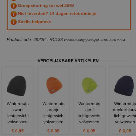
Groepskorting tot wel 25%!
Niet tevreden? 14 dagen retourtermijn
Snelle helpdesk
Productcode: 49228 - RC133
voorraad aangepast (pri) 20-06-2026 02:04
VERGELIJKBARE ARTIKELEN
Wintermuts
Wintermuts
Wintermuts
Wintermuts
zwart
oranje
geel
donkerblau
lichtgewicht
lichtgewicht
lichtgewicht
lichtgewich
volwassen
volwassen
volwassen
volwassen
€ 6,95
€ 6,95
€ 6,95
€ 6,95