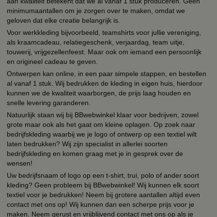
aan kwaliteit betekent dat we al vanaf 1 stuk produceren. Geen
minimumaantallen om je zorgen over te maken, omdat we
geloven dat elke creatie belangrijk is.
Voor werkkleding bijvoorbeeld, teamshirts voor jullie vereniging,
als kraamcadeau, relatiegeschenk, verjaardag, team uitje,
touwerij, vrijgezellenfeest. Maar ook om iemand een persoonlijk
en origineel cadeau te geven.
Ontwerpen kan online, in een paar simpele stappen, en bestellen
al vanaf 1 stuk. Wij bedrukken de kleding in eigen huis, hierdoor
kunnen we de kwaliteit waarborgen, de prijs laag houden en
snelle levering garanderen.
Natuurlijk staan wij bij BBwebwinkel klaar voor bedrijven, zowel
grote maar ook als het gaat om kleine oplagen. Op zoek naar
bedrijfskleding waarbij we je logo of ontwerp op een textiel wilt
laten bedrukken? Wij zijn specialist in allerlei soorten
bedrijfskleding en komen graag met je in gesprek over de
wensen!
Uw bedrijfsnaam of logo op een t-shirt, trui, polo of ander soort
kleding? Geen probleem bij BBwebwinkel! Wij kunnen elk soort
textiel voor je bedrukken! Neem bij grotere aantallen altijd even
contact met ons op! Wij kunnen dan een scherpe prijs voor je
maken. Neem gerust en vrijblijvend contact met ons op als je