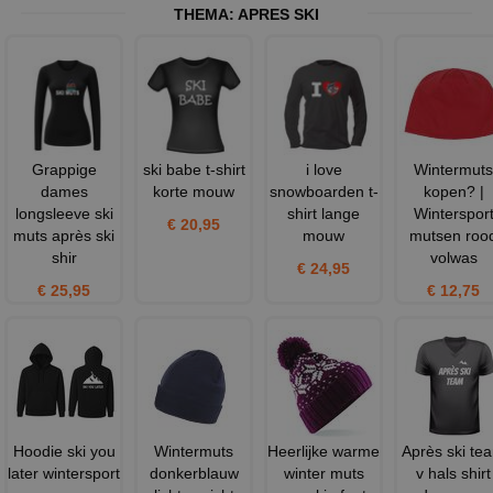
THEMA:
APRES SKI
Grappige
ski babe t-shirt
i love
Wintermuts
dames
korte mouw
snowboarden t-
kopen? |
longsleeve ski
shirt lange
Winterspor
€ 20,95
muts après ski
mouw
mutsen roo
shir
volwas
€ 24,95
€ 25,95
€ 12,75
Hoodie ski you
Wintermuts
Heerlijke warme
Après ski te
later wintersport
donkerblauw
winter muts
v hals shirt