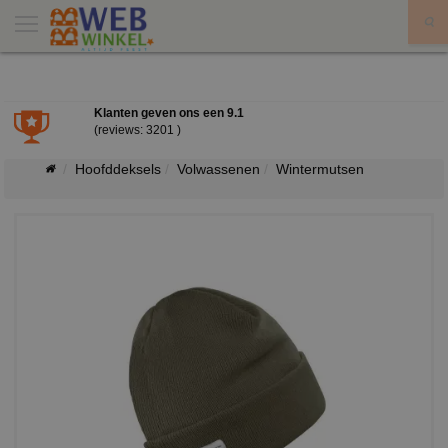
X
Klanten geven ons een
9.1
(reviews: 3201 )
Hoofddeksels
Volwassenen
Wintermutsen