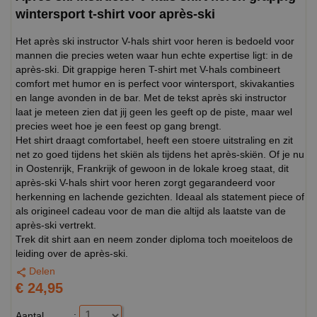
wintersport t-shirt voor après-ski
Het après ski instructor V-hals shirt voor heren is bedoeld voor
mannen die precies weten waar hun echte expertise ligt: in de
après-ski. Dit grappige heren T-shirt met V-hals combineert
comfort met humor en is perfect voor wintersport, skivakanties
en lange avonden in de bar. Met de tekst après ski instructor
laat je meteen zien dat jij geen les geeft op de piste, maar wel
precies weet hoe je een feest op gang brengt.
Het shirt draagt comfortabel, heeft een stoere uitstraling en zit
net zo goed tijdens het skiën als tijdens het après-skiën. Of je nu
in Oostenrijk, Frankrijk of gewoon in de lokale kroeg staat, dit
après-ski V-hals shirt voor heren zorgt gegarandeerd voor
herkenning en lachende gezichten. Ideaal als statement piece of
als origineel cadeau voor de man die altijd als laatste van de
après-ski vertrekt.
Trek dit shirt aan en neem zonder diploma toch moeiteloos de
leiding over de après-ski.
Delen
€ 24,95
Aantal
: