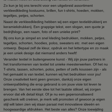
Zo kun je bij ons terecht voor een uitgebreid assortiment
verkleedkleding kostuums, brillen, fun t-shirts, hoeden, mokken,
tegeltjes, petjes, schorten.
Naast de verkleedkleding hebben wij een eigen textieldrukkerij en
keramiekdrukkerij. Een grappige tekst, een slogan, een quote je
bedrijfslogo, een naam, foto of een unieke print?
Bij ons kun je simpel en snel kleding bedrukken, mokken, petjes,
tegeltjes, schorten, hoodies, polos, sweaters etc. met een eigen
ontwerp. Bepaal zelf de kleur, opdruk en het lettertype en zo maak
je een uniek design dat niemand anders heeft!
Verander textiel in buitengewone kunst - Wij zijn jouw partners in
het transformeren van textiel tot unieke meesterwerken. Of het nu
T-shirts, tassen, schorten, polos, petten of zelfs koussen zijn - als
het gemaakt is van textiel, kunnen wij het bedrukken voor jou!
Onze creativiteit kent geen grenzen, dankzij onze eigen
ontwerpafdeling die erop gebrand is om jouw visie tot leven te
brengen. Van het eerste idee tot het laatste stiksel, wij zorgen
ervoor dat elk detail klopt. Of je nu een gepersonaliseerd
geschenk wilt creëren, je merk wilt promoten of gewoon je eigen
stijl wilt laten zien wij staan paraat met innovatieve ideeën en
hoogwaardige afdrukken. Het beste van alles? Onze toewijding