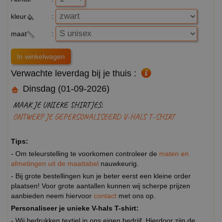
kleur
:
maat
:
Verwachte leverdag bij je thuis :
Dinsdag (01-09-2026)
MAAK JE UNIEKE SHIRTJES:
ONTWERP JE GEPERSONALISEERD V-HALS T-SHIRT
Tips:
- Om teleurstelling te voorkomen controleer de
maten en
afmetingen uit de maattabel
nauwkeurig.
- Bij grote bestellingen kun je beter eerst een kleine order
plaatsen! Voor grote aantallen kunnen wij scherpe prijzen
aanbieden neem hiervoor
contact
met ons op.
Personaliseer je unieke V-hals T-shirt:
- Wij bedrukken textiel in ons eigen bedrijf. Hierdoor zijn de