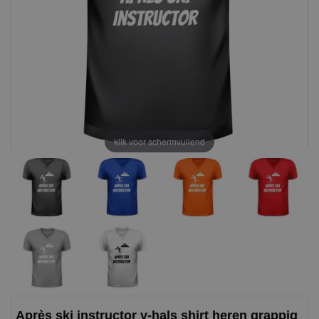
klik voor schermvullend
Après ski instructor v-hals shirt heren grappig