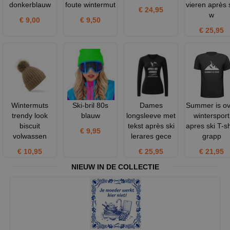
donkerblauw
foute wintermut
vieren après 
€ 24,95
w
€ 9,00
€ 9,50
€ 25,95
Wintermuts
Ski-bril 80s
Dames
Summer is ov
trendy look
blauw
longsleeve met
wintersport
biscuit
tekst après ski
apres ski T-sh
€ 9,95
volwassen
lerares gece
grapp
€ 10,95
€ 25,95
€ 21,95
NIEUW IN DE COLLECTIE