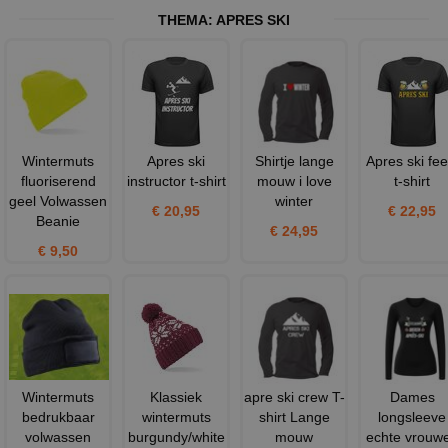
THEMA:
APRES SKI
Wintermuts
Apres ski
Shirtje lange
Apres ski fee
fluoriserend
instructor t-shirt
mouw i love
t-shirt
geel Volwassen
winter
€ 20,95
€ 22,95
Beanie
€ 24,95
€ 9,50
Wintermuts
Klassiek
apre ski crew T-
Dames
bedrukbaar
wintermuts
shirt Lange
longsleeve
volwassen
burgundy/white
mouw
echte vrouw