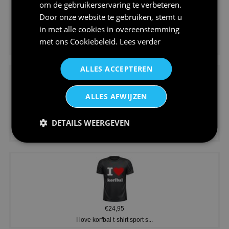
om de gebruikerservaring te verbeteren.
Door onze website te gebruiken, stemt u
in met alle cookies in overeenstemming
€24,95
met ons
Cookiebeleid
.
Lees verder
Koningsdag shirt heren v-hals ...
ALLES ACCEPTEREN
ALLES AFWIJZEN
DETAILS WEERGEVEN
€24,95
V-hals shirt rood wit blauw st...
€24,95
I love korfbal t-shirt sport s...