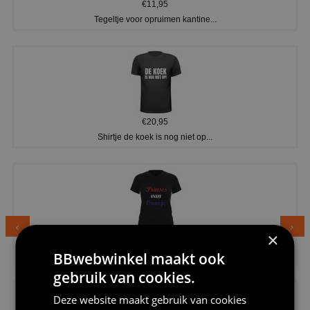
€11,95
Tegeltje voor opruimen kantine...
€20,95
Shirtje de koek is nog niet op...
×
€24,95
BBwebwinkel maakt ook
Dames v hals t-shirt prinses v...
gebruik van cookies.
Deze website maakt gebruik van cookies