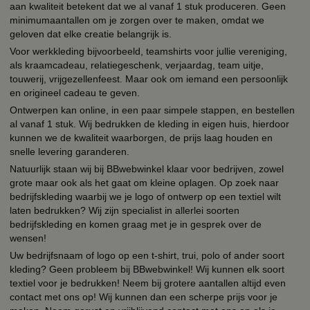
aan kwaliteit betekent dat we al vanaf 1 stuk produceren. Geen
minimumaantallen om je zorgen over te maken, omdat we
geloven dat elke creatie belangrijk is.
Voor werkkleding bijvoorbeeld, teamshirts voor jullie vereniging,
als kraamcadeau, relatiegeschenk, verjaardag, team uitje,
touwerij, vrijgezellenfeest. Maar ook om iemand een persoonlijk
en origineel cadeau te geven.
Ontwerpen kan online, in een paar simpele stappen, en bestellen
al vanaf 1 stuk. Wij bedrukken de kleding in eigen huis, hierdoor
kunnen we de kwaliteit waarborgen, de prijs laag houden en
snelle levering garanderen.
Natuurlijk staan wij bij BBwebwinkel klaar voor bedrijven, zowel
grote maar ook als het gaat om kleine oplagen. Op zoek naar
bedrijfskleding waarbij we je logo of ontwerp op een textiel wilt
laten bedrukken? Wij zijn specialist in allerlei soorten
bedrijfskleding en komen graag met je in gesprek over de
wensen!
Uw bedrijfsnaam of logo op een t-shirt, trui, polo of ander soort
kleding? Geen probleem bij BBwebwinkel! Wij kunnen elk soort
textiel voor je bedrukken! Neem bij grotere aantallen altijd even
contact met ons op! Wij kunnen dan een scherpe prijs voor je