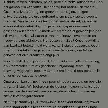
T-shirts, tassen, schorten, polos, petten of zelfs koussen zijn - als
het gemaakt is van textiel, kunnen wij het bedrukken voor jou!
Onze creativiteit kent geen grenzen, dankzij onze eigen
ontwerpafdeling die erop gebrand is om jouw visie tot leven te
brengen. Van het eerste idee tot het laatste stiksel, wij zorgen
ervoor dat elk detail klopt. Of je nu een gepersonaliseerd
geschenk wilt creëren, je merk wilt promoten of gewoon je eigen
stijl wilt laten zien wij staan paraat met innovatieve ideeën en
hoogwaardige afdrukken. Het beste van alles? Onze toewijding
aan kwaliteit betekent dat we al vanaf 1 stuk produceren. Geen
minimumaantallen om je zorgen over te maken, omdat we
geloven dat elke creatie belangrijk is.
Voor werkkleding bijvoorbeeld, teamshirts voor jullie vereniging,
als kraamcadeau, relatiegeschenk, verjaardag, team uitje,
touwerij, vrijgezellenfeest. Maar ook om iemand een persoonlijk
en origineel cadeau te geven.
Ontwerpen kan online, in een paar simpele stappen, en bestellen
al vanaf 1 stuk. Wij bedrukken de kleding in eigen huis, hierdoor
kunnen we de kwaliteit waarborgen, de prijs laag houden en
snelle levering garanderen.
Natuurlijk staan wij bij BBwebwinkel klaar voor bedrijven, zowel
grote maar ook als het gaat om kleine oplagen. Op zoek naar