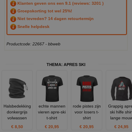
Klanten geven ons een
9.1
(reviews: 3201 )
Groepskorting tot wel 25%!
Niet tevreden? 14 dagen retourtermijn
Snelle helpdesk
Productcode: 22667 - bbweb
THEMA:
APRES SKI
Halsbedekking
echte mannen
rode pistes zijn
Grappig apr
donkergrijs
vieren apre-ski
voor losers t-
ski hilfe shir
volwassen
t-shirt
shirt
lange mou
€ 8,50
€ 20,95
€ 20,95
€ 24,95