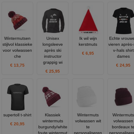
Wintermutsen
Unisex
Ik wil wijn
Echte vrouw
stijlvol klassieke
longsleeve
kerstmuts
vieren après-
voor volwassen
après ski
v-hals shirt
€ 6,95
che
instructor
dames
grappig wi
€ 13,75
€ 24,95
€ 25,95
supertoll t-shirt
Klassiek
Wintermuts
Wintermuts
wintermuts
volwassen wit
volwassen
€ 20,95
burgundy/white
te
bordeaux t
foute wintermut
personaliseren
personaliser