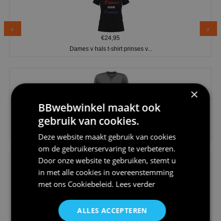
€24,95
Dames v hals t-shirt prinses v...
×
BBwebwinkel maakt ook
gebruik van cookies.
€24,95
Koningsdag shirt heren v-hals ...
Deze website maakt gebruik van cookies
om de gebruikerservaring te verbeteren.
Door onze website te gebruiken, stemt u
in met alle cookies in overeenstemming
met ons
Cookiebeleid
.
Lees verder
€24,95
ALLES ACCEPTEREN
V-hals shirt rood wit blauw st...