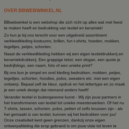
OVER BBWEBWINKEL.NL
BBwebwinkel is een webshop die zich richt op alles wat met feest
te maken heeft en bedrukking van textiel en keramiek!
Zo kun je bij ons terecht voor een uitgebreid assortiment
verkleedkleding kostuums, brillen, fun t-shirts, hoeden, mokken,
tegeltjes, petjes, schorten.
Naast de verkleedkleding hebben wij een eigen textieldrukkerij en
keramiekdrukkerij. Een grappige tekst, een slogan, een quote je
bedrijfslogo, een naam, foto of een unieke print?
Bij ons kun je simpel en snel kleding bedrukken, mokken, petjes,
tegeltjes, schorten, hoodies, polos, sweaters etc. met een eigen
ontwerp. Bepaal zelf de kleur, opdruk en het lettertype en zo maak
je een uniek design dat niemand anders heeft!
Verander textiel in buitengewone kunst - Wij zijn jouw partners in
het transformeren van textiel tot unieke meesterwerken. Of het nu
T-shirts, tassen, schorten, polos, petten of zelfs koussen zijn - als
het gemaakt is van textiel, kunnen wij het bedrukken voor jou!
Onze creativiteit kent geen grenzen, dankzij onze eigen
ontwerpafdeling die erop gebrand is om jouw visie tot leven te