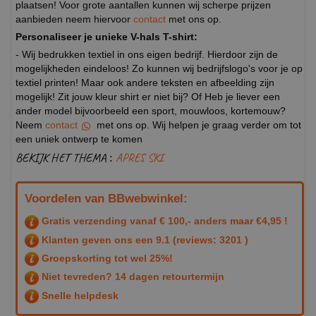
plaatsen! Voor grote aantallen kunnen wij scherpe prijzen
aanbieden neem hiervoor
contact
met ons op.
Personaliseer je unieke V-hals T-shirt:
- Wij bedrukken textiel in ons eigen bedrijf. Hierdoor zijn de
mogelijkheden eindeloos! Zo kunnen wij bedrijfslogo's voor je op
textiel printen! Maar ook andere teksten en afbeelding zijn
mogelijk! Zit jouw kleur shirt er niet bij? Of Heb je liever een
ander model bijvoorbeeld een sport, mouwloos, kortemouw?
Neem
contact
met ons op. Wij helpen je graag verder om tot
een uniek ontwerp te komen
BEKIJK HET THEMA :
APRES SKI
Voordelen van BBwebwinkel:
Gratis verzending vanaf € 100,- anders maar €4,95 !
Klanten geven ons een
9.1
(reviews: 3201 )
Groepskorting tot wel 25%!
Niet tevreden? 14 dagen retourtermijn
Snelle helpdesk