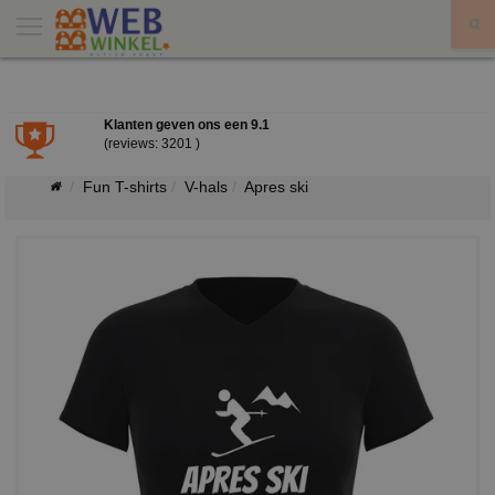
X
Klanten geven ons een
9.1
(reviews: 3201 )
Fun T-shirts
V-hals
Apres ski