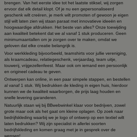
brengen. Van het eerste idee tot het laatste stiksel, wij zorgen
ervoor dat elk detail klopt. Of je nu een gepersonaliseerd
geschenk wilt creëren, je merk wilt promoten of gewoon je eigen
stijl wilt laten zien wij staan paraat met innovatieve ideeën en
hoogwaardige afdrukken. Het beste van alles? Onze toewijding
aan kwaliteit betekent dat we al vanaf 1 stuk produceren. Geen
minimumaantallen om je zorgen over te maken, omdat we
geloven dat elke creatie belangrijk is.
Voor werkkleding bijvoorbeeld, teamshirts voor jullie vereniging,
als kraamcadeau, relatiegeschenk, verjaardag, team uitje,
touwerij, vrijgezellenfeest. Maar ook om iemand een persoonlijk
en origineel cadeau te geven.
Ontwerpen kan online, in een paar simpele stappen, en bestellen
al vanaf 1 stuk. Wij bedrukken de kleding in eigen huis, hierdoor
kunnen we de kwaliteit waarborgen, de prijs laag houden en
snelle levering garanderen.
Natuurlijk staan wij bij BBwebwinkel klaar voor bedrijven, zowel
grote maar ook als het gaat om kleine oplagen. Op zoek naar
bedrijfskleding waarbij we je logo of ontwerp op een textiel wilt
laten bedrukken? Wij zijn specialist in allerlei soorten
bedrijfskleding en komen graag met je in gesprek over de
wensen!