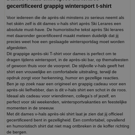
gecertificeerd grappig wintersport t-shirt
Voor iedereen die de après-ski minstens zo serieus neemt als
het skiën zelf is dit dames v-hals shirt après Ski Lerares een
absolute must-have. De humoristische tekst après Ski lerares
met daaronder gecertificeerd maakt meteen duidelijk dat jij
precies weet hoe een geslaagde wintersportdag moet worden
afgesloten.
Dit grappige après-ski T-shirt voor dames is perfect om te
dragen tijdens wintersport, in de après-ski bar, op themafeesten
of gewoon thuis voor de voorpret. De stijlvolle v-hals geeft het
shirt een vrouwelijke en comfortabele uitstraling, terwijl de
opdruk zorgt voor herkenning, humor en gezellige reacties.
Ben je op zoek naar een origineel en grappig cadeau voor een
après-ski liefhebber, dan is dit v-hals shirt een schot in de roos.
Ideaal als cadeau voor vriendinnen, collega’s of jezelf, en
perfect voor ski weekenden, wintersportvakanties en feestelijke
momenten in de sneeuw.
Met dit dames v-hals après-ski shirt laat je zien dat jij officieel
gecertificeerd bent in gezelligheid. Een comfortabel, opvallend
en humoristisch shirt dat niet mag ontbreken in de koffer richting
de bergen.