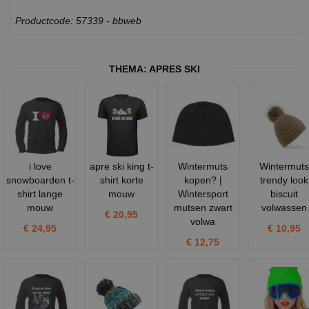
Productcode: 57339 - bbweb
THEMA:
APRES SKI
i love
apre ski king t-
Wintermuts
Wintermuts
snowboarden t-
shirt korte
kopen? |
trendy look
shirt lange
mouw
Wintersport
biscuit
mouw
mutsen zwart
volwassen
€ 20,95
volwa
€ 24,95
€ 10,95
€ 12,75