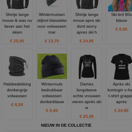
Shirtje lange
Wintermutsen
Shirtje lange
Ski-bril 80s
mouw ik was nu
stijlvol klassieke
mouw apre ski
blauw
liever aan het
voor volwassen
dont worry
€ 9,95
skien
mar
apres ski h
€ 25,95
€ 13,75
€ 24,95
Halsbedekking
Wintermuts
Dames
Après ski
donkergrijs
bedrukbaar
longsleeve
koningin v-ha
volwassen
volwassen
echte vrouwen
t-shirt grapp
donkerblauw
vieren après ski
après
€ 8,50
w
€ 9,00
€ 24,95
€ 25,95
NIEUW IN DE COLLECTIE