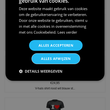
gebruik van cookies.
Dames v hals t-shirt prinses v...
Deze website maakt gebruik van cookies
om de gebruikerservaring te verbeteren.
Door onze website te gebruiken, stemt u
in met alle cookies in overeenstemming
met ons
Cookiebeleid
.
Lees verder
€24,95
ALLES ACCEPTEREN
Koningsdag shirt heren v-hals ...
ALLES AFWIJZEN
DETAILS WEERGEVEN
€24,95
V-hals shirt rood wit blauw st...