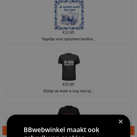
€11,95
Tegeltje voor opruimen kantine...
€20,95
Shirtje de koek is nog niet op...
×
BBwebwinkel maakt ook
€24,95