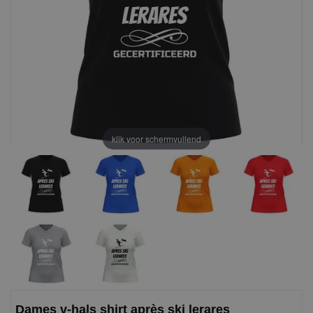
klik voor schermvullend
Dames v-hals shirt après ski lerares