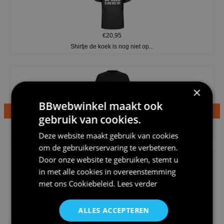
€20,95
Shirtje de koek is nog niet op...
×
BBwebwinkel maakt ook
gebruik van cookies.
€24,95
Dames v hals t-shirt prinses v...
Deze website maakt gebruik van cookies
om de gebruikerservaring te verbeteren.
Door onze website te gebruiken, stemt u
in met alle cookies in overeenstemming
met ons
Cookiebeleid
.
Lees verder
€24,95
ALLES ACCEPTEREN
Koningsdag shirt heren v-hals ...