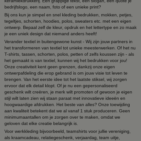
keramiekdrukkerij. Een grappige tekst, een slogan, een quote je
bedrijfslogo, een naam, foto of een unieke print?
Bij ons kun je simpel en snel kleding bedrukken, mokken, petjes,
tegeltjes, schorten, hoodies, polos, sweaters etc. met een eigen
ontwerp. Bepaal zelf de kleur, opdruk en het lettertype en zo maak
je een uniek design dat niemand anders heeft!
Verander textiel in buitengewone kunst - Wij zijn jouw partners in
het transformeren van textiel tot unieke meesterwerken. Of het nu
T-shirts, tassen, schorten, polos, petten of zelfs koussen zijn - als
het gemaakt is van textiel, kunnen wij het bedrukken voor jou!
Onze creativiteit kent geen grenzen, dankzij onze eigen
ontwerpafdeling die erop gebrand is om jouw visie tot leven te
brengen. Van het eerste idee tot het laatste stiksel, wij zorgen
ervoor dat elk detail klopt. Of je nu een gepersonaliseerd
geschenk wilt creëren, je merk wilt promoten of gewoon je eigen
stijl wilt laten zien wij staan paraat met innovatieve ideeën en
hoogwaardige afdrukken. Het beste van alles? Onze toewijding
aan kwaliteit betekent dat we al vanaf 1 stuk produceren. Geen
minimumaantallen om je zorgen over te maken, omdat we
geloven dat elke creatie belangrijk is.
Voor werkkleding bijvoorbeeld, teamshirts voor jullie vereniging,
als kraamcadeau, relatiegeschenk, verjaardag, team uitje,