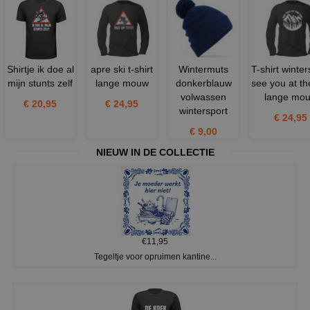
Shirtje ik doe al
apre ski t-shirt
Wintermuts
T-shirt winter
mijn stunts zelf
lange mouw
donkerblauw
see you at th
volwassen
lange mo
€ 20,95
€ 24,95
wintersport
€ 24,95
€ 9,00
NIEUW IN DE COLLECTIE
€11,95
Tegeltje voor opruimen kantine...