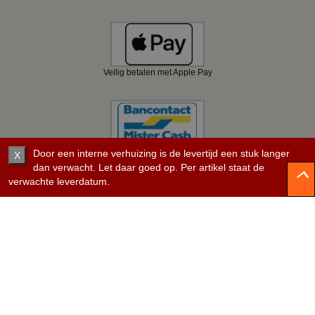
Veilig betalen met Apple Pay
Veilig betalen met Bancontact
Door een interne verhuizing is de levertijd een stuk langer
X
dan verwacht. Let daar goed op. Per artikel staat de
verwachte leverdatum.
Veilig betalen met KBC
Veilig betalen met Belfius