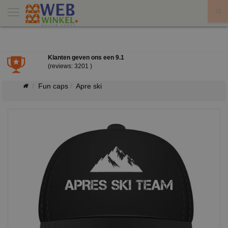
X
Klanten geven ons een
9.1
(reviews: 3201 )
Fun caps
Apre ski