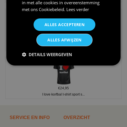
in met alle cookies in overeenstemming
met ons
Cookiebeleid
.
Lees verder
ALLES ACCEPTEREN
ALLES AFWIJZEN
€24,95
V-hals shirt rood wit blauw st...
DETAILS WEERGEVEN
€24,95
I love korfbal t-shirt sport s...
SERVICE EN INFO
OVERZICHT