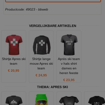
Productcode: 49023 - bbweb
VERGELIJKBARE ARTIKELEN
Shirtje Apres ski
Shirtje lange
Après ski team
team
mouw Apres ski
v hals shirt
team
dames en
€ 20,95
heren feeste
€ 24,95
€ 23,95
THEMA:
APRES SKI