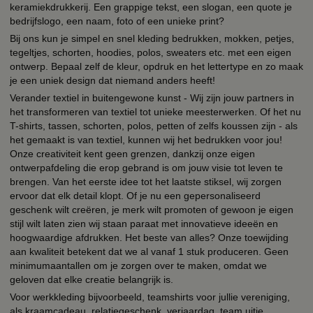
keramiekdrukkerij. Een grappige tekst, een slogan, een quote je
bedrijfslogo, een naam, foto of een unieke print?
Bij ons kun je simpel en snel kleding bedrukken, mokken, petjes,
tegeltjes, schorten, hoodies, polos, sweaters etc. met een eigen
ontwerp. Bepaal zelf de kleur, opdruk en het lettertype en zo maak
je een uniek design dat niemand anders heeft!
Verander textiel in buitengewone kunst - Wij zijn jouw partners in
het transformeren van textiel tot unieke meesterwerken. Of het nu
T-shirts, tassen, schorten, polos, petten of zelfs koussen zijn - als
het gemaakt is van textiel, kunnen wij het bedrukken voor jou!
Onze creativiteit kent geen grenzen, dankzij onze eigen
ontwerpafdeling die erop gebrand is om jouw visie tot leven te
brengen. Van het eerste idee tot het laatste stiksel, wij zorgen
ervoor dat elk detail klopt. Of je nu een gepersonaliseerd
geschenk wilt creëren, je merk wilt promoten of gewoon je eigen
stijl wilt laten zien wij staan paraat met innovatieve ideeën en
hoogwaardige afdrukken. Het beste van alles? Onze toewijding
aan kwaliteit betekent dat we al vanaf 1 stuk produceren. Geen
minimumaantallen om je zorgen over te maken, omdat we
geloven dat elke creatie belangrijk is.
Voor werkkleding bijvoorbeeld, teamshirts voor jullie vereniging,
als kraamcadeau, relatiegeschenk, verjaardag, team uitje,