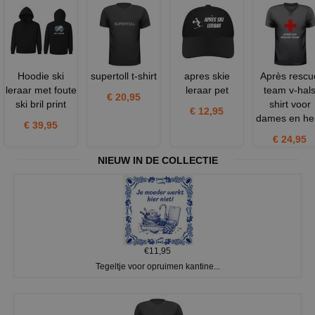
Hoodie ski
supertoll t-shirt
apres skie
Après rescu
leraar met foute
leraar pet
team v-hal
€ 20,95
ski bril print
shirt voor
€ 12,95
dames en he
€ 39,95
€ 24,95
NIEUW IN DE COLLECTIE
€11,95
Tegeltje voor opruimen kantine...