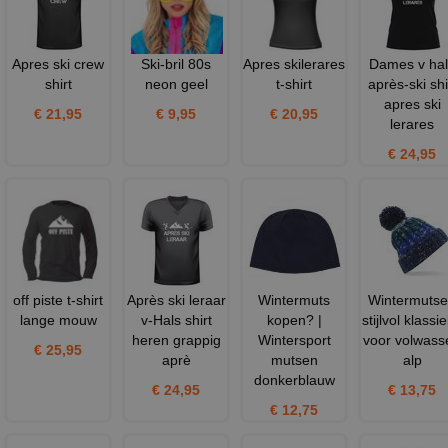
Apres ski crew
Ski-bril 80s
Apres skilerares
Dames v hal
shirt
neon geel
t-shirt
après-ski shi
apres ski
€ 21,95
€ 9,95
€ 20,95
lerares
€ 24,95
off piste t-shirt
Après ski leraar
Wintermuts
Wintermuts
lange mouw
v-Hals shirt
kopen? |
stijlvol klassi
heren grappig
Wintersport
voor volwass
€ 25,95
aprè
mutsen
alp
donkerblauw
€ 24,95
€ 13,75
€ 12,75