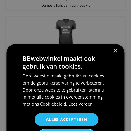
Dames v hals t-shirt prinses v...
×
€24,95
Koningsdag shirt heren v-hals ...
BBwebwinkel maakt ook
gebruik van cookies.
Deze website maakt gebruik van cookies
om de gebruikerservaring te verbeteren.
Door onze website te gebruiken, stemt u
in met alle cookies in overeenstemming
€24,95
met ons
Cookiebeleid
.
Lees verder
V-hals shirt rood wit blauw st...
ALLES ACCEPTEREN