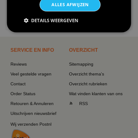
ALLES AFWIJZEN
€24,95
DETAILS WEERGEVEN
I love korfbal t-shirt sport s...
SERVICE EN INFO
OVERZICHT
Reviews
Sitemapping
Veel gestelde vragen
Overzicht thema's
Contact
Overzicht rubrieken
Order Status
Wat vinden klanten van ons
Retouren & Annuleren
RSS
Uitschrijven nieuwsbrief
Wij verzenden Postnl