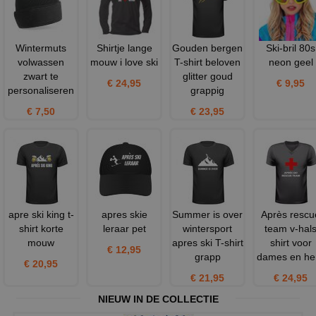
Wintermuts
Shirtje lange
Gouden bergen
Ski-bril 80s
volwassen
mouw i love ski
T-shirt beloven
neon geel
zwart te
glitter goud
€ 24,95
€ 9,95
personaliseren
grappig
€ 7,50
€ 23,95
apre ski king t-
apres skie
Summer is over
Après rescu
shirt korte
leraar pet
wintersport
team v-hal
mouw
apres ski T-shirt
shirt voor
€ 12,95
grapp
dames en he
€ 20,95
€ 21,95
€ 24,95
NIEUW IN DE COLLECTIE