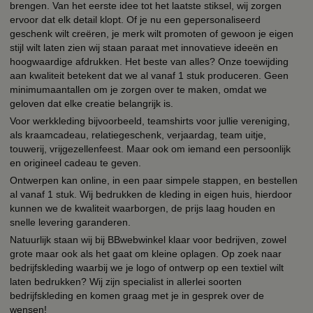
brengen. Van het eerste idee tot het laatste stiksel, wij zorgen
ervoor dat elk detail klopt. Of je nu een gepersonaliseerd
geschenk wilt creëren, je merk wilt promoten of gewoon je eigen
stijl wilt laten zien wij staan paraat met innovatieve ideeën en
hoogwaardige afdrukken. Het beste van alles? Onze toewijding
aan kwaliteit betekent dat we al vanaf 1 stuk produceren. Geen
minimumaantallen om je zorgen over te maken, omdat we
geloven dat elke creatie belangrijk is.
Voor werkkleding bijvoorbeeld, teamshirts voor jullie vereniging,
als kraamcadeau, relatiegeschenk, verjaardag, team uitje,
touwerij, vrijgezellenfeest. Maar ook om iemand een persoonlijk
en origineel cadeau te geven.
Ontwerpen kan online, in een paar simpele stappen, en bestellen
al vanaf 1 stuk. Wij bedrukken de kleding in eigen huis, hierdoor
kunnen we de kwaliteit waarborgen, de prijs laag houden en
snelle levering garanderen.
Natuurlijk staan wij bij BBwebwinkel klaar voor bedrijven, zowel
grote maar ook als het gaat om kleine oplagen. Op zoek naar
bedrijfskleding waarbij we je logo of ontwerp op een textiel wilt
laten bedrukken? Wij zijn specialist in allerlei soorten
bedrijfskleding en komen graag met je in gesprek over de
wensen!