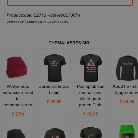
Productcode: 52743 - bbweb01730fin
voorraad (fin) aangepast 03-08-2026 01:01
THEMA:
APRES SKI
Wintermuts
apres ski leraar
Pas op! ik kan
Koud he t-shi
volwassen rood
t shirt
zomaar over
lange mou
te
skien gaan
€ 20,95
€ 25,95
personaliseren
praten T-shi
€ 7,50
€ 21,95