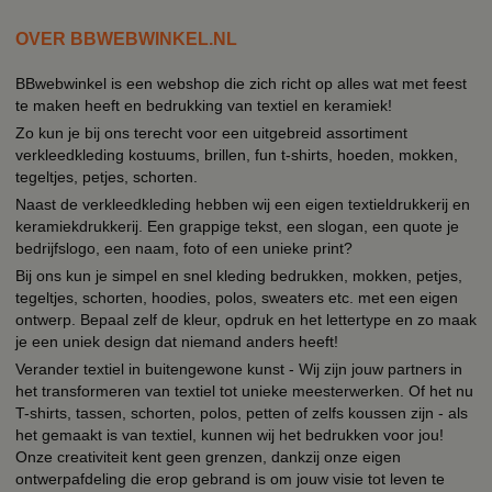
OVER BBWEBWINKEL.NL
BBwebwinkel is een webshop die zich richt op alles wat met feest
te maken heeft en bedrukking van textiel en keramiek!
Zo kun je bij ons terecht voor een uitgebreid assortiment
verkleedkleding kostuums, brillen, fun t-shirts, hoeden, mokken,
tegeltjes, petjes, schorten.
Naast de verkleedkleding hebben wij een eigen textieldrukkerij en
keramiekdrukkerij. Een grappige tekst, een slogan, een quote je
bedrijfslogo, een naam, foto of een unieke print?
Bij ons kun je simpel en snel kleding bedrukken, mokken, petjes,
tegeltjes, schorten, hoodies, polos, sweaters etc. met een eigen
ontwerp. Bepaal zelf de kleur, opdruk en het lettertype en zo maak
je een uniek design dat niemand anders heeft!
Verander textiel in buitengewone kunst - Wij zijn jouw partners in
het transformeren van textiel tot unieke meesterwerken. Of het nu
T-shirts, tassen, schorten, polos, petten of zelfs koussen zijn - als
het gemaakt is van textiel, kunnen wij het bedrukken voor jou!
Onze creativiteit kent geen grenzen, dankzij onze eigen
ontwerpafdeling die erop gebrand is om jouw visie tot leven te