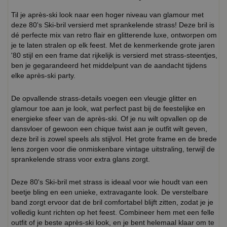
Til je après-ski look naar een hoger niveau van glamour met
deze 80's Ski-bril versierd met sprankelende strass! Deze bril is
dé perfecte mix van retro flair en glitterende luxe, ontworpen om
je te laten stralen op elk feest. Met de kenmerkende grote jaren
'80 stijl en een frame dat rijkelijk is versierd met strass-steentjes,
ben je gegarandeerd het middelpunt van de aandacht tijdens
elke après-ski party.
De opvallende strass-details voegen een vleugje glitter en
glamour toe aan je look, wat perfect past bij de feestelijke en
energieke sfeer van de après-ski. Of je nu wilt opvallen op de
dansvloer of gewoon een chique twist aan je outfit wilt geven,
deze bril is zowel speels als stijlvol. Het grote frame en de brede
lens zorgen voor die onmiskenbare vintage uitstraling, terwijl de
sprankelende strass voor extra glans zorgt.
Deze 80's Ski-bril met strass is ideaal voor wie houdt van een
beetje bling en een unieke, extravagante look. De verstelbare
band zorgt ervoor dat de bril comfortabel blijft zitten, zodat je je
volledig kunt richten op het feest. Combineer hem met een felle
outfit of je beste après-ski look, en je bent helemaal klaar om te