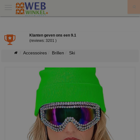
X
Klanten geven ons een
9.1
(reviews: 3201 )
Accessoires
Brillen
Ski